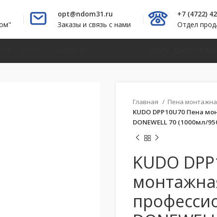
opt@ndom31.ru
+7 (4722) 4
ом"
Заказы и связь с нами
Отдел про
ЛОГ
О НАС
КОНТАКТЫ
ЦЕНТР ДЕКОРАТИВ
Главная
Пена монтажн
KUDO DPP10U70 Пена мо
DONEWELL 70 (1000мл/95
KUDO DPP
монтажна
професси