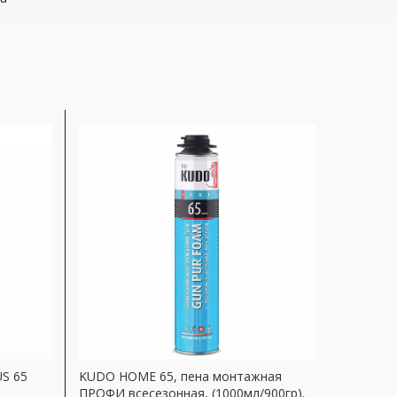
S 65
KUDO HOME 65, пена монтажная
KUPH10U
ПРОФИ всесезонная, (1000мл/900гр).
пена мо