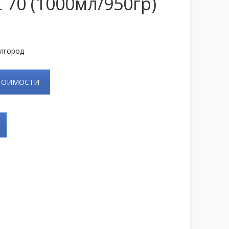
70 (1000мл/950гр)
елгород
СТОИМОСТИ