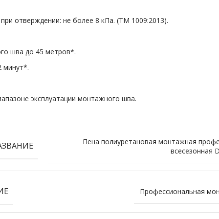
ри отверждении: не более 8 кПа. (TM 1009:2013).
го шва до 45 метров*.
 минут*.
иапазоне эксплуатации монтажного шва.
Пена полиуретановая монтажная проф
АЗВАНИЕ
всесезонная 
ИЕ
Профессиональная мон