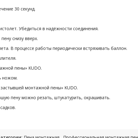
чение 30 секунд.
истолет. Убедиться в надёжности соединения.
пену снизу вверх.
ета. В процессе работы периодически встряхивать баллон.
лителя.
тажной пены» KUDO.
ь ножом.
ь застывшей монтажной пены» KUDO.
вшую пену можно резать, штукатурить, окрашивать.
садков.
Категории:
Пена монтажная
,
Профессиональная монтажная пен