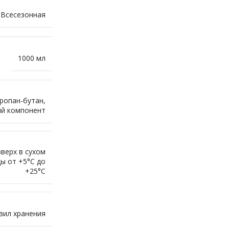
Всесезонная
1000 мл
ропан-бутан,
й компонент
верх в сухом
ы от +5°С до
+25°С
вил хранения