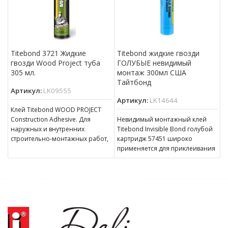
Тitebond 3721 Жидкие
Тitebond жидкие гвозди
гвозди Wood Project туба
ГОЛУБЫЕ невидимый
305 мл.
монтаж 300мл США
Тайтбонд
Артикул:
LK09555
Артикул:
LK14644
Клей Titebond WOOD PROJECT
Construction Adhesive. Для
Невидимый монтажный клей
наружных и внутренних
Titebond Invisible Bond голубой
строительно-монтажных работ,
картридж 57451 широко
вертикальных и
применяется для приклеивания
горизонтальных поверхностей.
нетяжелых элементов декора,
Отличная адгезия к массиву
например: наличники,
плинтусы, галтели