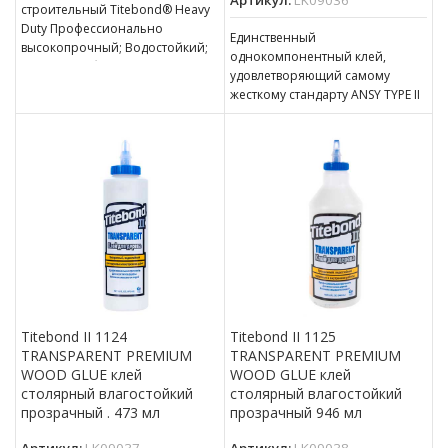
Артикул:
LK09036
строительный Titebond® Heavy
Duty Профессионально
Единственный
высокопрочный; Водостойкий;
однокомпонентный клей,
Остается гибким. Предназначен
удовлетворяющий самому
для склеивания влажной
жесткому стандарту ANSY TYPE II
мороженой обработанной
по влагостойкости Прозрачен,
древесины, металла, кирпича,
после высыхания! Обеспечивает
бетона,
сильное начальное
схватывание и
Titebond II 1124
Titebond II 1125
TRANSPARENT PREMIUM
TRANSPARENT PREMIUM
WOOD GLUE клей
WOOD GLUE клей
столярный влагостойкий
столярный влагостойкий
прозрачный . 473 мл
прозрачный 946 мл
Артикул:
LK09037
Артикул:
LK09038