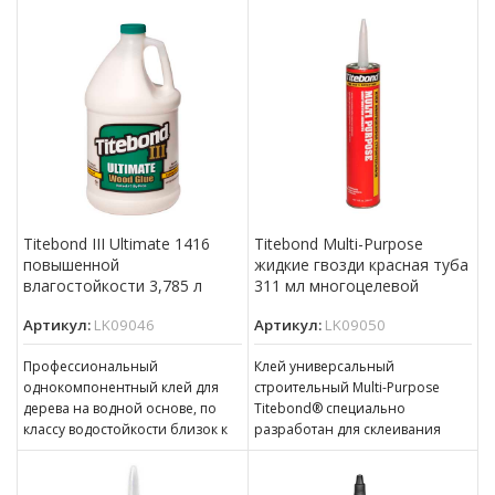
наружного использования
наружного использования
Titebond III Ultimate 1416
Titebond Multi-Purpose
повышенной
жидкие гвозди красная туба
влагостойкости 3,785 л
311 мл многоцелевой
Артикул:
LK09046
Артикул:
LK09050
Профессиональный
Клей универсальный
однокомпонентный клей для
строительный Multi-Purpose
дерева на водной основе, по
Titebond® специально
классу водостойкости близок к
разработан для склеивания
D4 Идеален для внутреннего и
широкого ряда
наружного использования
конструкционных материалов.
Он великолепно подходит для