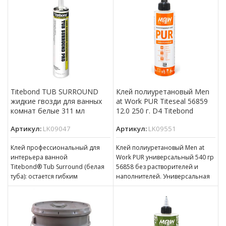
установки изолирующих
элементов и
Titebond TUB SURROUND
Клей полиуретановый Men
жидкие гвозди для ванных
at Work PUR Titeseal 56859
комнат белые 311 мл
12.0 250 г. D4 Titebond
Артикул:
LK09047
Артикул:
LK09551
Клей профессиональный для
Клей полиуретановый Men at
интерьера ванной
Work PUR универсальный 540 гр
Titebond® Tub Surround (белая
56858 без растворителей и
туба): остается гибким
наполнителей. Универсальная
повышенная водостойкость
формула Men at Work PUR
быстро и сильно схватывается
Область применения
Предназначен