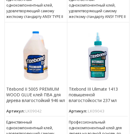
однокомпонентный клей,
однокомпонентный клей,
удовлетворяющий самому
удовлетворяющий самому
жесткому стандарту ANSY TYPE II
жесткому стандарту ANSY TYPE II
по влагостойкости
по влагостойкости
Обеспечивает сильное
Обеспечивает сильное
начальное схватывание и малое
начальное схватывание и малое
время прессования
время прессования
Обеспечивает прочность
Обеспечивает прочность
Titebond II 5005 PREMIUM
Titebond III Ulimate 1413
WOOD GLUE клей ПВА для
повышенной
дерева влагостойкий 946 мл
влагостойкости 237 мл
Артикул:
LK09042
Артикул:
LK09043
Единственный
Профессиональный
однокомпонентный клей,
однокомпонентный клей для
удовлетворяющий самому
дерева на водной основе, по