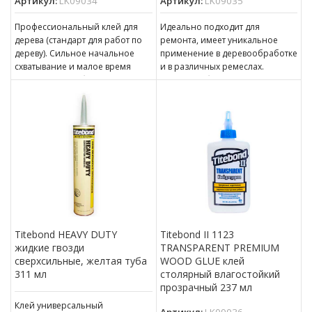
Артикул:
LK09034
Артикул:
LK09035
Профессиональный клей для
Идеально подходит для
дерева (стандарт для работ по
ремонта, имеет уникальное
дереву). Сильное начальное
применение в деревообработке
схватывание и малое время
и в различных ремеслах.
прессования. Обеспечивает
Склеивает большинство
прочность границы склеивания
материалов которые
смачиваются клеем. Образует
Titebond HEAVY DUTY
Titebond II 1123
жидкие гвозди
TRANSPARENT PREMIUM
сверхсильные, желтая туба
WOOD GLUE клей
311 мл
столярный влагостойкий
прозрачный 237 мл
Клей универсальный