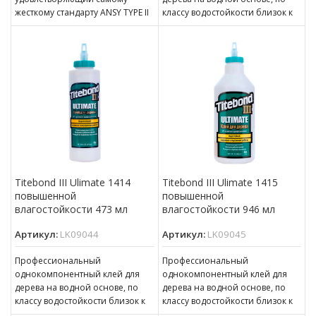
жесткому стандарту ANSY TYPE II
классу водостойкости близок к
по влагостойкости
D4 Идеален для внутреннего и
Обеспечивает сильное
наружного использования
начальное схватывание и малое
время прессования
Обеспечивает прочность
Titebond III Ulimate 1414
Titebond III Ulimate 1415
повышенной
повышенной
влагостойкости 473 мл
влагостойкости 946 мл
Артикул:
LK09044
Артикул:
LK09045
Профессиональный
Профессиональный
однокомпонентный клей для
однокомпонентный клей для
дерева на водной основе, по
дерева на водной основе, по
классу водостойкости близок к
классу водостойкости близок к
D4 Идеален для внутреннего и
D4 Идеален для внутреннего и