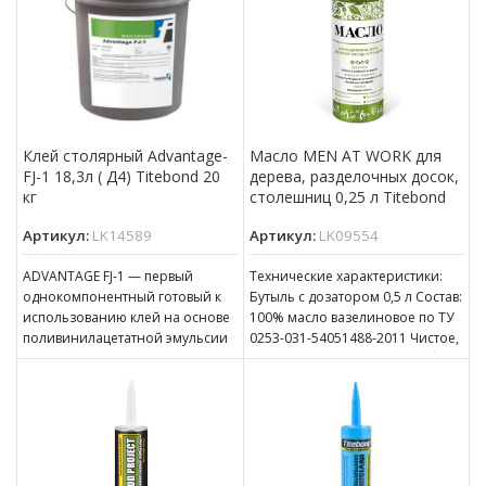
Клей столярный Advantage-
Масло MEN AT WORK для
FJ-1 18,3л ( Д4) Titebond 20
дерева, разделочных досок,
кг
столешниц 0,25 л Titebond
Артикул:
LK14589
Артикул:
LK09554
ADVANTAGE FJ-1 — первый
Технические характеристики:
однокомпонентный готовый к
Бутыль с дозатором 0,5 л Состав:
использованию клей на основе
100% масло вазелиновое по ТУ
поливинилацетатной эмульсии
0253-031-54051488-2011 Чистое,
с поперечными связями,
прозрачное, нетоксичное, без
превосходящий требования
запаха и
стандарта ASTM