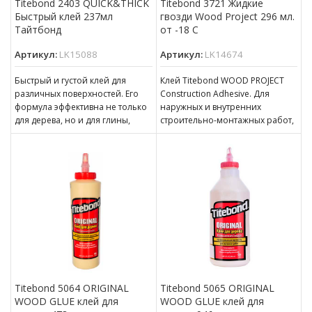
Titebond 2403 QUICK&THICK
Titebond 3721 Жидкие
Быстрый клей 237мл
гвозди Wood Project 296 мл.
Тайтбонд
от -18 С
Артикул:
LK15088
Артикул:
LK14674
Быстрый и густой клей для
Клей Titebond WOOD PROJECT
различных поверхностей. Его
Construction Adhesive. Для
формула эффективна не только
наружных и внутренних
для дерева, но и для глины,
строительно-монтажных работ,
керамики, камня,
вертикальных и
горизонтальных поверхностей.
Отличная адгезия к массиву
Titebond 5064 ORIGINAL
Titebond 5065 ORIGINAL
WOOD GLUE клей для
WOOD GLUE клей для