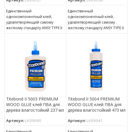
Единственный
Единственный
однокомпонентный клей,
однокомпонентный клей,
удовлетворяющий самому
удовлетворяющий самому
жесткому стандарту ANSY TYPE II
жесткому стандарту ANSY TYPE II
по влагостойкости Прозрачен,
по влагостойкости Прозрачен,
после высыхания! Обеспечивает
после высыхания! Обеспечивает
сильное начальное
сильное начальное
схватывание и
схватывание и
Titebond II 5003 PREMIUM
Titebond II 5004 PREMIUM
WOOD GLUE клей ПВА для
WOOD GLUE клей ПВА для
дерева влагостойкий 237 мл
дерева влагостойкий 473 мл
Артикул:
LK09040
Артикул:
LK09041
Единственный
Единственный