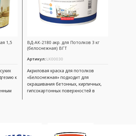
ая 1,5
ВД-АК-2180 акр. для Потолков 3 кг
Джинсов
(белоснежная) ВГТ
по дерев
Артикул:
LK00030
Артикул
сухих
Акриловая краска для потолков
Высокок
дгезию к
«Белоснежная» подходит для
специали
окрашивания бетонных, кирпичных,
акрилов
енным
гипсокартонных поверхностей в
новых и
мости
помещениях с нормальной
деревян
влажностью. имеет хорошую адгезию
содержа
обеспеч