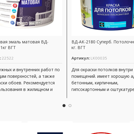
вая эмаль матовая ВД-
ВД-АК-2180 Суперб. Потолочн
 1кг ВГТ
кг. ВГТ
:
22522
Артикул:
LK00035
ужных и внутренних работ по
Для окраски потолков внутри 
дам поверхностей, а также
помещений. имеет хорошую а
аски обоев. Рекомендуется
бетонным, кирпичным,
ользования в жилищном и
гипсокартонным и оштукатур
поверхностям; при необходи
краску можно