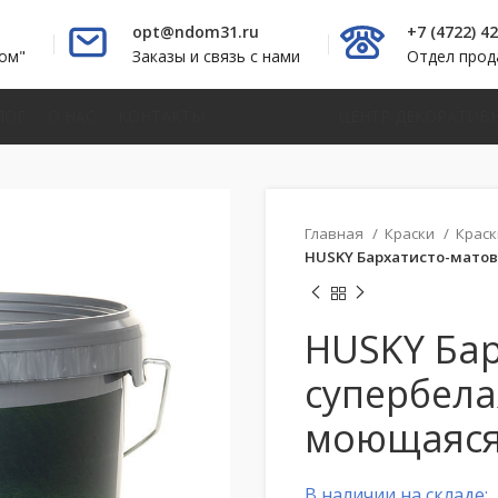
opt@ndom31.ru
+7 (4722) 4
ом"
Заказы и связь с нами
Отдел про
ЛОГ
О НАС
КОНТАКТЫ
ЦЕНТР ДЕКОРАТИВ
Главная
Краски
Краск
HUSKY Бархатисто-матов
HUSKY Бар
супербела
моющаяся
В наличии на складе: