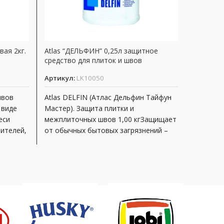
вая 2кг.
Atlas “ДЕЛЬФИН” 0,25л защитное
Затирка 
средство для плиток и швов
ATLAS Л
Артикул:
LK10050
Артикул
швов
Atlas DELFIN (Атлас Дельфин Тайфун
Компози
 виде
Мастер). Защита плитки и
ATLAS «Л
еси
межплиточных швов 1,00 кгЗащищает
сухой см
ителей,
от обычных бытовых загрязнений –
цемента
от масел,
модифиц
полимер