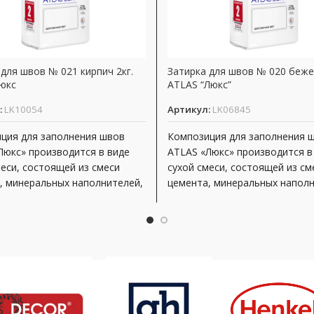
для швов № 021 кирпич 2кг.
Затирка для швов № 020 беже
юкс
ATLAS “Люкс”
:
LK10054
Артикул:
LK06845
ция для заполнения швов
Композиция для заполнения 
Люкс» производится в виде
ATLAS «Люкс» производится в
меси, состоящей из смеси
сухой смеси, состоящей из см
, минеральных наполнителей,
цемента, минеральных наполн
ирующих добавок,
модифицирующих добавок,
ного
полимерного