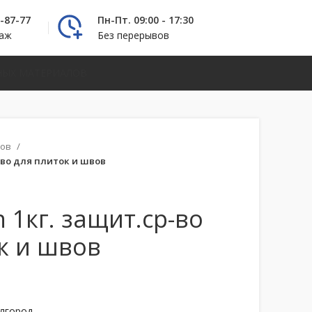
2-87-77
Пн-Пт. 09:00 - 17:30
даж
Без перерывов
НЫХ МАТЕРИАЛОВ
вов
р-во для плиток и швов
in 1кг. защит.ср-во
к и швов
елгород