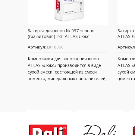
Затирка для швов № 037 черная
Затирка 
(графитовая) 2кг. ATLAS Люкс
ATLAS Л
Артикул:
LK10060
Артикул
Композиция для заполнения швов
Компози
ATLAS «Люкс» производится в виде
ATLAS «
сухой смеси, состоящей из смеси
сухой с
цемента, минеральных наполнителей,
цемента
модифицирующих добавок,
модифиц
полимерного
полимер