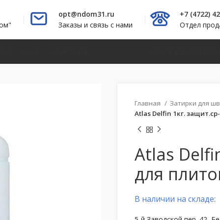
opt@ndom31.ru
+7 (4722) 4
ом"
Заказы и связь с нами
Отдел про
ЛОГ
О НАС
КОНТАКТЫ
ЦЕНТР ДЕКОРАТИВ
Главная
Затирки для ш
Atlas Delfin 1кг. защит.с
Atlas Delf
для плито
В наличии на складе:
5-й Заводской пер. 42, Б