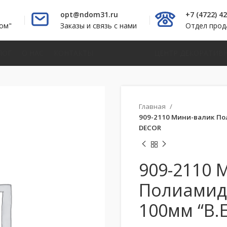
opt@ndom31.ru
+7 (4722) 4
ом"
Заказы и связь с нами
Отдел про
ЛОГ
О НАС
КОНТАКТЫ
ЦЕНТР ДЕКОРАТИВ
Главная
909-2110 Мини-валик Пол
DECOR
909-2110 
Полиамид
100мм “B.E