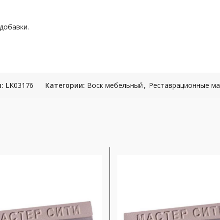
добавки.
л:
LK03176
Категории:
Воск мебельный
,
Реставрационные м