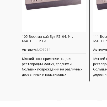
105 Воск мягкий Бук R5104, 9 г.
111 Воск
МАСТЕР СИТИ
МАСТЕР
Артикул:
LK03084
Артикул
Мягкий воск применяется для
Мягкий 
реставрации малых, средних и
реставр
больших повреждений на различных
больших
деревянных и пластиковых
деревян
поверхностях, неподверженных
поверхн
интенсивной эксплуатации. Виды
интенси