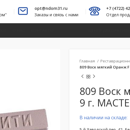
opt@ndom31.ru
+7 (4722) 4
ом"
Заказы и связь с нами
Отдел про
ЛОГ
О НАС
КОНТАКТЫ
ЦЕНТР ДЕКОРАТИВ
Главная
Реставрацион
809 Воск мягкий Оранж F
809 Воск 
9 г. МАСТ
В наличии на складе:
5-й Заводской пер. 42, Б