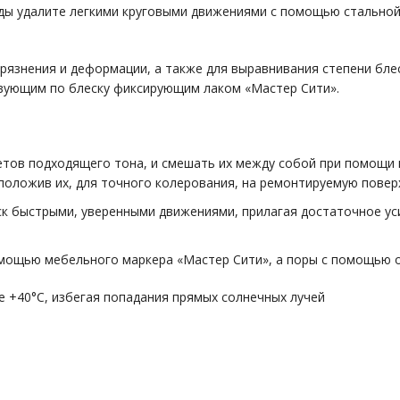
ды удалите легкими круговыми движениями с помощью стальной 
грязнения и деформации, а также для выравнивания степени бл
твующим по блеску фиксирующим лаком «Мастер Сити».
ветов подходящего тона, и смешать их между собой при помощи
положив их, для точного колерования, на ремонтируемую повер
ск быстрыми, уверенными движениями, прилагая достаточное уси
мощью мебельного маркера «Мастер Сити», а поры с помощью о
е +40°С, избегая попадания прямых солнечных лучей