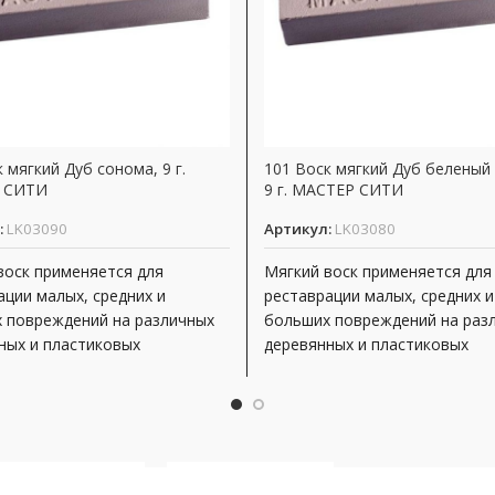
 мягкий Дуб сонома, 9 г.
101 Воск мягкий Дуб беленый 
 СИТИ
9 г. МАСТЕР СИТИ
:
LK03090
Артикул:
LK03080
воск применяется для
Мягкий воск применяется для
ации малых, средних и
реставрации малых, средних и
 повреждений на различных
больших повреждений на раз
ных и пластиковых
деревянных и пластиковых
остях, неподверженных
поверхностях, неподверженн
вной эксплуатации. Виды
интенсивной эксплуатации. В