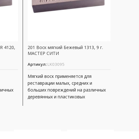
R 4120,
201 Воск мягкий Бежевый 1313, 9 г.
107 Воск
МАСТЕР СИТИ
г. МАСТ
Артикул:
LK03095
Артикул
Мягкий воск применяется для
Мягкий в
реставрации малых, средних и
реставра
личных
больших повреждений на различных
больших
деревянных и пластиковых
деревян
ых
поверхностях, неподверженных
поверхн
иды
интенсивной эксплуатации. Виды
интенсив