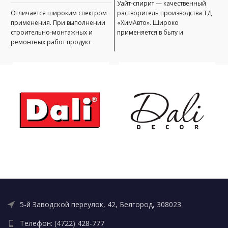
Уайт-спирит — качественный
Отличается широким спектром
растворитель производства ТД
применения. При выполнении
«ХимАвто». Широко
строительно-монтажных и
применяется в быту и
ремонтных работ продукт
промышленности. Эффективен
используют для разведения до
для разбавления эмалей, лаков,
нужной консистенции
красок, грунтовок,
лакокрасочных материалов. С
5-й Заводской переулок, 42, Белгород, 308023
Телефон: (4722) 428-777