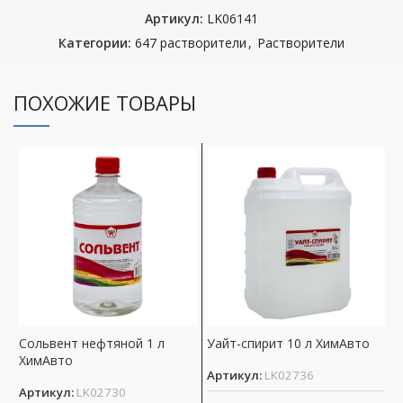
Артикул:
LK06141
Категории:
647 растворители
,
Растворители
ПОХОЖИЕ ТОВАРЫ
Сольвент нефтяной 1 л
Уайт-спирит 10 л ХимАвто
Р
ХимАвто
7
Артикул:
LK02736
Артикул:
LK02730
А