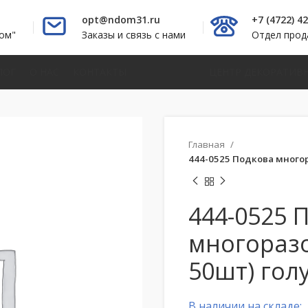
opt@ndom31.ru
+7 (4722) 4
ом"
Заказы и связь с нами
Отдел про
ЛОГ
О НАС
КОНТАКТЫ
ЦЕНТР ДЕКОРАТИВ
Главная
444-0525 Подкова многор
444-0525 
многоразо
50шт) гол
В наличии на складе: