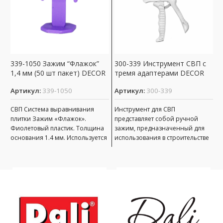
339-1050 Зажим “Флажок”
300-339 Инструмент СВП с
3
1,4 мм (50 шт пакет) DECOR
тремя адаптерами DECOR
(
ш
Артикул:
339-1050
Артикул:
300-339
А
СВП Система выравнивания
Инструмент для СВП
плитки Зажим «Флажок».
представляет собой ручной
К
Фиолетовый пластик. Толщина
зажим, предназначенный для
к
основания 1.4 мм. Используется
использования в строительстве
д
в комплекте с клином.
и ремонте. Он применяется для
п
фиксации различных систем
р
т