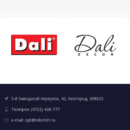
5-й Заводской переулок, 42, Белгород, 308023
Телефон: (4722) 428-777
e-mail: opt@ndom31.ru