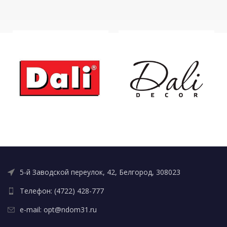
5-й Заводской переулок, 42, Белгород, 308023
Телефон: (4722) 428-777
e-mail: opt@ndom31.ru