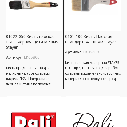
01022-050 Кисть плоская
0101-100 Кисть Плоская
0
ЕВРО чёрная щетина 50мм
Стандарт, 4- 100мм Stayer
ф
Stayer
6
Артикул:
LK05289
Артикул:
LK05300
А
Кисть плоская малярная STAYER
Кисть предназначена для
0101 предназначена для работ
К
малярных работ со всеми
со всеми видами лакокрасочных
п
видами ЛКМ. Натуральная
материалов, в первую очередь с
р
черная щетина позволяет
масляной краской, олифой,
Н
равномерно наносить
о
лакокрасочный материал на
р
поверхность. Щетина
к