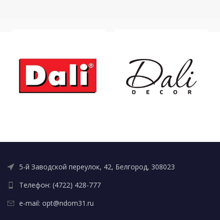
5-й Заводской переулок, 42, Белгород, 308023
Телефон: (4722) 428-777
e-mail: opt@ndom31.ru