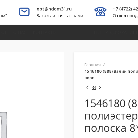
opt@ndom31.ru
+7 (4722) 4
ом"
Заказы и связь с нами
Отдел про
ЛОГ
О НАС
КОНТАКТЫ
ЦЕНТР ДЕКОРАТИВ
Главная
1546180 (888) Валик пол
ворс
1546180 (8
полиэстер
полоска 8