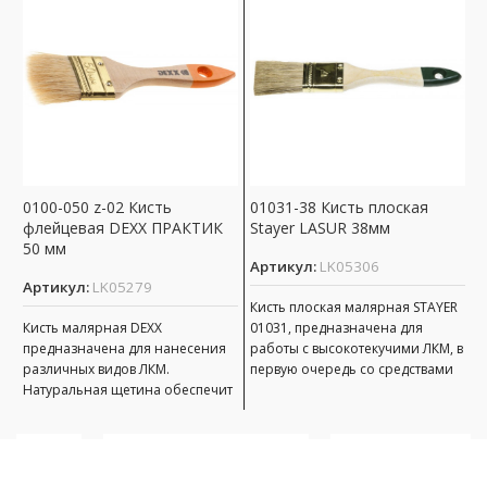
0100-050 z-02 Кисть
01031-38 Кисть плоская
0
флейцевая DEXX ПРАКТИК
Stayer LASUR 38мм
ф
50 мм
6
Артикул:
LK05306
Артикул:
LK05279
А
Кисть плоская малярная STAYER
Кисть малярная DEXX
01031, предназначена для
К
предназначена для нанесения
работы с высокотекучими ЛКМ, в
п
различных видов ЛКМ.
первую очередь со средствами
р
Натуральная щетина обеспечит
защиты дерева (пропитками,
Н
оптимальное нанесение
морилками).
о
различных видов ЛКМ, щетина
р
кисти надежно
к