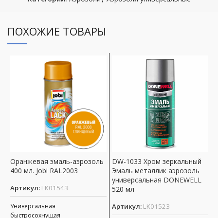
ПОХОЖИЕ ТОВАРЫ
Оранжевая эмаль-аэрозоль
DW-1033 Хром зеркальный
5
400 мл. Jobi RAL2003
Эмаль металлик аэрозоль
т
универсальная DONEWELL
к
Артикул:
LK01543
520 мл
м
Универсальная
Артикул:
LK01523
А
быстросохнущая