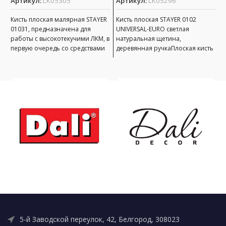
Артикул:
LK05305
Артикул:
LK05296
А
Кисть плоская малярная STAYER
Кисть плоская STAYER 0102
К
01031, предназначена для
UNIVERSAL-EURO светлая
0
работы с высокотекучими ЛКМ, в
натуральная щетина,
с
первую очередь со средствами
деревянная ручкаПлоская кисть
м
защиты дерева (пропитками,
используется для работ с
м
морилками).
масляной краской, олифой,
древесным маслом
5-й Заводской переулок, 42, Белгород, 308023