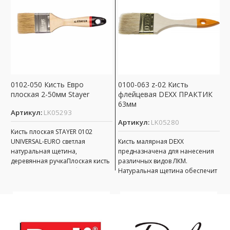
0102-050 Кисть Евро
0100-063 z-02 Кисть
0
плоская 2-50мм Stayer
флейцевая DEXX ПРАКТИК
С
63мм
Артикул:
LK05293
А
Артикул:
LK05280
Кисть плоская STAYER 0102
К
UNIVERSAL-EURO светлая
Кисть малярная DEXX
0
натуральная щетина,
предназначена для нанесения
с
деревянная ручкаПлоская кисть
различных видов ЛКМ.
м
используется для работ с
Натуральная щетина обеспечит
м
масляной краской, олифой,
оптимальное нанесение
древесным маслом
различных видов ЛКМ, щетина
кисти надежно