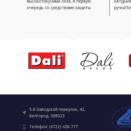
высокотекучими ЛКМ, в первую
натурал
очередь со средствами защиты
ручкаПл
дерева (пропитками, морилками).
работ с
древесн
5-й Заводской переулок, 42,
Белгород, 308023
Телефон: (4722) 428-777