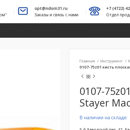
opt@ndom31.ru
+7 (4722) 4
ом"
Заказы и связь с нами
Отдел про
ЛОГ
О НАС
КОНТАКТЫ
ЦЕНТР ДЕКОРАТИВ
Главная
Инструмент
0107-75z01 кисть плоска
0107-75z0
Stayer Ма
В наличии на складе:
5-й Заводской пер. 42, Б