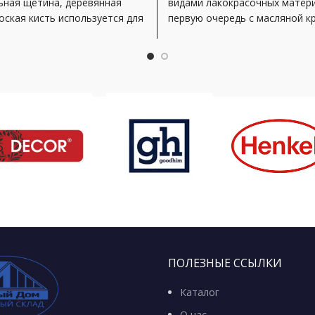
ьная щетина, деревянная
видами лакокрасочных матери
оская кисть используется для
первую очередь с масляной к
 масляной краской, олифой,
олифой,
ым маслом
ПОЛЕЗНЫЕ ССЫЛКИ
Каталог
О нас