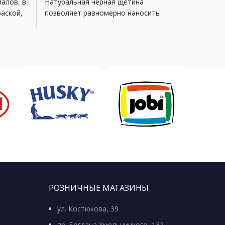
алов, в
Натуральная черная щетина
высокот
раской,
позволяет равномерно наносить
очередь
лакокрасочный материал на
дерева (
поверхность. Щетина
РОЗНИЧНЫЕ МАГАЗИНЫ
ул. Костюкова, 39
пр. Богдана Хмельницкого, 132