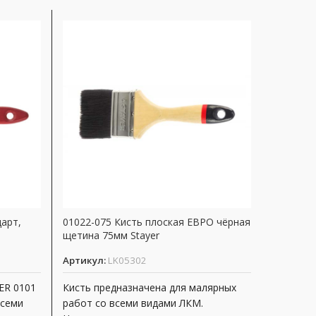
дарт,
01022-075 Кисть плоская ЕВРО чёрная
01031-38
щетина 75мм Stayer
38мм
Артикул:
LK05302
Артикул
ER 0101
Кисть предназначена для малярных
Кисть п
всеми
работ со всеми видами ЛКМ.
01031, п