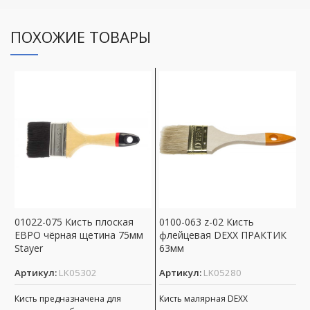
ПОХОЖИЕ ТОВАРЫ
01022-075 Кисть плоская
0100-063 z-02 Кисть
0
ЕВРО чёрная щетина 75мм
флейцевая DEXX ПРАКТИК
С
Stayer
63мм
А
Артикул:
LK05302
Артикул:
LK05280
К
Кисть предназначена для
Кисть малярная DEXX
0