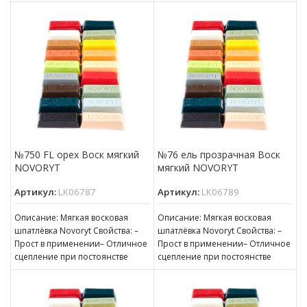
нанесению– Пригоден для
консистенции– Готов к
нанесению– Пригоден для
№750 FL орех Воск мягкий
№76 ель прозрачная Воск
NOVORYT
мягкий NOVORYT
Артикул:
LK06787
Артикул:
LK06789
Описание: Мягкая восковая
Описание: Мягкая восковая
шпатлёвка Novoryt Свойства: –
шпатлёвка Novoryt Свойства: –
Прост в применении– Отличное
Прост в применении– Отличное
сцепление при постоянстве
сцепление при постоянстве
консистенции– Готов к
консистенции– Готов к
нанесению– Пригоден для
нанесению– Пригоден для