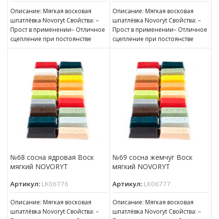
Описание: Мягкая восковая
Описание: Мягкая восковая
шпатлёвка Novoryt Свойства: –
шпатлёвка Novoryt Свойства: –
Прост в применении– Отличное
Прост в применении– Отличное
сцепление при постоянстве
сцепление при постоянстве
консистенции– Готов к
консистенции– Готов к
нанесению– Пригоден для
нанесению– Пригоден для
№68 сосна ядровая Воск
№69 сосна жемчуг Воск
мягкий NOVORYT
мягкий NOVORYT
Артикул:
LK06776
Артикул:
LK06777
Описание: Мягкая восковая
Описание: Мягкая восковая
шпатлёвка Novoryt Свойства: –
шпатлёвка Novoryt Свойства: –