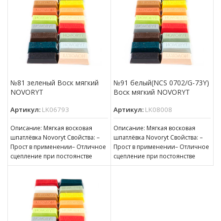
№81 зеленый Воск мягкий
№91 белый(NCS 0702/G-73Y)
NOVORYT
Воск мягкий NOVORYT
Артикул:
LK06793
Артикул:
LK08008
Описание: Мягкая восковая
Описание: Мягкая восковая
шпатлёвка Novoryt Свойства: –
шпатлёвка Novoryt Свойства: –
Прост в применении– Отличное
Прост в применении– Отличное
сцепление при постоянстве
сцепление при постоянстве
консистенции– Готов к
консистенции– Готов к
нанесению– Пригоден для
нанесению– Пригоден для