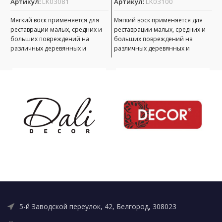
Артикул:
LK03081
Артикул:
LK03100
М
р
Мягкий воск применяется для
Мягкий воск применяется для
б
реставрации малых, средних и
реставрации малых, средних и
р
больших повреждений на
больших повреждений на
п
различных деревянных и
различных деревянных и
н
пластиковых поверхностях,
пластиковых поверхностях,
э
неподверженных интенсивной
неподверженных интенсивной
эксплуатации. Виды
эксплуатации. Виды
5-й Заводской переулок, 42, Белгород, 308023