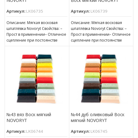
NOVORYT
Воск мягкий NOVORYT
Артикул:
LK06735
Артикул:
LK06739
Описание: Мягкая восковая
Описание: Мягкая восковая
шпатлёвка Novoryt Свойства: –
шпатлёвка Novoryt Свойства: –
Прост в применении– Отличное
Прост в применении– Отличное
сцепление при постоянстве
сцепление при постоянстве
консистенции– Готов к
консистенции– Готов к
нанесению– Пригоден для
нанесению– Пригоден для
№43 вяз Воск мягкий
№44 дуб оливковый Воск
NOVORYT
мягкий NOVORYT
Артикул:
LK06744
Артикул:
LK06745