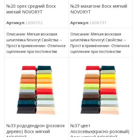
№20 орех средний Воск
№29 махагони Воск мягкий
мягкий NOVORYT
NOVORYT
Артикул:
LK06722
Артикул:
LK06731
Описание: Мягкая восковая
Описание: Мягкая восковая
шпатлёвка Novoryt Свойства: –
шпатлёвка Novoryt Свойства: –
Прост в применении– Отличное
Прост в применении– Отличное
сцепление при постоянстве
сцепление при постоянстве
консистенции– Готов к
консистенции– Готов к
нанесению– Пригоден для
нанесению– Пригоден для
№33 рододендрон (розовое
№37 цвет
дерево) Воск мягкий
лососевых(красно-розовый)