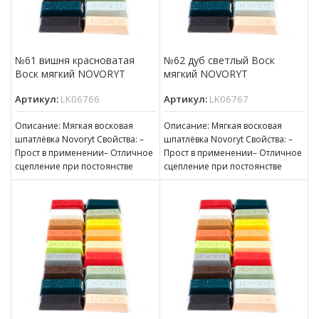
№61 вишня красноватая
№62 дуб светлый Воск
Воск мягкий NOVORYT
мягкий NOVORYT
Артикул:
LK06766
Артикул:
LK06767
Описание: Мягкая восковая
Описание: Мягкая восковая
шпатлёвка Novoryt Свойства: –
шпатлёвка Novoryt Свойства: –
Прост в применении– Отличное
Прост в применении– Отличное
сцепление при постоянстве
сцепление при постоянстве
консистенции– Готов к
консистенции– Готов к
нанесению– Пригоден для
нанесению– Пригоден для