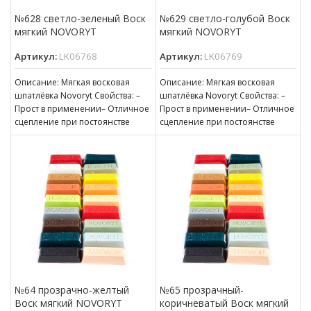
№628 светло-зеленый Воск
№629 светло-голубой Воск
мягкий NOVORYT
мягкий NOVORYT
Артикул:
LK06768
Артикул:
LK06769
Описание: Мягкая восковая
Описание: Мягкая восковая
шпатлёвка Novoryt Свойства: –
шпатлёвка Novoryt Свойства: –
Прост в применении– Отличное
Прост в применении– Отличное
сцепление при постоянстве
сцепление при постоянстве
консистенции– Готов к
консистенции– Готов к
нанесению– Пригоден для
нанесению– Пригоден для
№64 прозрачно-желтый
№65 прозрачный-
Воск мягкий NOVORYT
коричневатый Воск мягкий