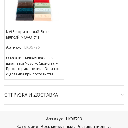
№93 коричневый Воск
мягкий NOVORYT
Артикул:
LK06795
Описание: Мягкая восковая
шпатлёвка Novoryt Свойства: –
Прост в применении– Отличное
сцепление при постоянстве
консистенции– Готов к
нанесению– Пригоден для
ОТГРУЗКА И ДОСТАВКА
Артикул:
LK06793
Категории:
Воск мебельный
,
Реставрационные