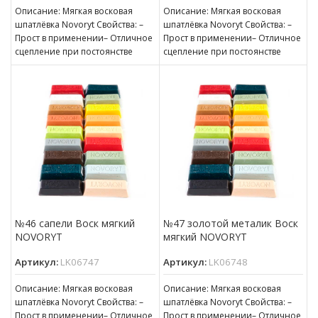
Описание: Мягкая восковая
Описание: Мягкая восковая
шпатлёвка Novoryt Свойства: –
шпатлёвка Novoryt Свойства: –
Прост в применении– Отличное
Прост в применении– Отличное
сцепление при постоянстве
сцепление при постоянстве
консистенции– Готов к
консистенции– Готов к
нанесению– Пригоден для
нанесению– Пригоден для
№46 сапели Воск мягкий
№47 золотой металик Воск
NOVORYT
мягкий NOVORYT
Артикул:
LK06747
Артикул:
LK06748
Описание: Мягкая восковая
Описание: Мягкая восковая
шпатлёвка Novoryt Свойства: –
шпатлёвка Novoryt Свойства: –
Прост в применении– Отличное
Прост в применении– Отличное