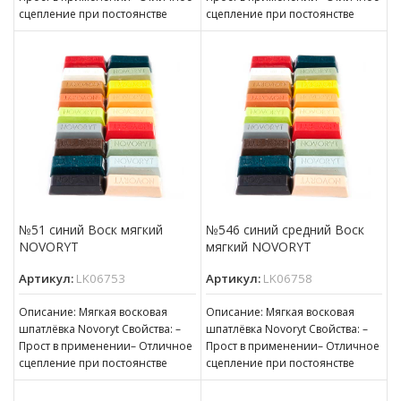
сцепление при постоянстве
сцепление при постоянстве
консистенции– Готов к
консистенции– Готов к
нанесению– Пригоден для
нанесению– Пригоден для
№51 синий Воск мягкий
№546 синий средний Воск
NOVORYT
мягкий NOVORYT
Артикул:
LK06753
Артикул:
LK06758
Описание: Мягкая восковая
Описание: Мягкая восковая
шпатлёвка Novoryt Свойства: –
шпатлёвка Novoryt Свойства: –
Прост в применении– Отличное
Прост в применении– Отличное
сцепление при постоянстве
сцепление при постоянстве
консистенции– Готов к
консистенции– Готов к
нанесению– Пригоден для
нанесению– Пригоден для