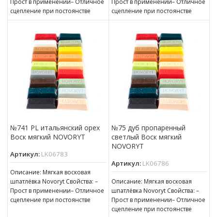
Прост в применении– Отличное
Прост в применении– Отличное
сцепление при постоянстве
сцепление при постоянстве
консистенции– Готов к
консистенции– Готов к
нанесению– Пригоден для
нанесению– Пригоден для
№741 PL итальянский орех
№75 дуб пропаренный
Воск мягкий NOVORYT
светлый Воск мягкий
NOVORYT
Артикул:
LK06783
Артикул:
LK06786
Описание: Мягкая восковая
шпатлёвка Novoryt Свойства: –
Описание: Мягкая восковая
Прост в применении– Отличное
шпатлёвка Novoryt Свойства: –
сцепление при постоянстве
Прост в применении– Отличное
консистенции– Готов к
сцепление при постоянстве