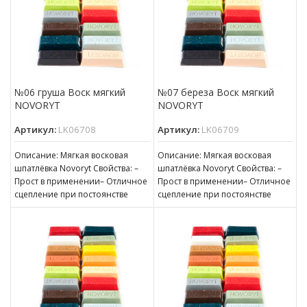
№06 груша Воск мягкий
№07 береза Воск мягкий
NOVORYT
NOVORYT
Артикул:
LK06708
Артикул:
LK06709
Описание: Мягкая восковая
Описание: Мягкая восковая
шпатлёвка Novoryt Свойства: –
шпатлёвка Novoryt Свойства: –
Прост в применении– Отличное
Прост в применении– Отличное
сцепление при постоянстве
сцепление при постоянстве
консистенции– Готов к
консистенции– Готов к
нанесению– Пригоден для
нанесению– Пригоден для