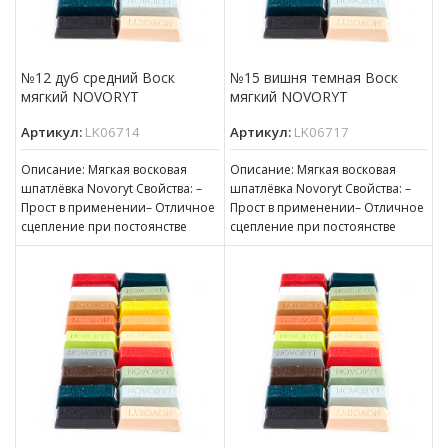
№12 дуб средний Воск
№15 вишня темная Воск
мягкий NOVORYT
мягкий NOVORYT
Артикул:
LK06714
Артикул:
LK06717
Описание: Мягкая восковая
Описание: Мягкая восковая
шпатлёвка Novoryt Свойства: –
шпатлёвка Novoryt Свойства: –
Прост в применении– Отличное
Прост в применении– Отличное
сцепление при постоянстве
сцепление при постоянстве
консистенции– Готов к
консистенции– Готов к
нанесению– Пригоден для
нанесению– Пригоден для