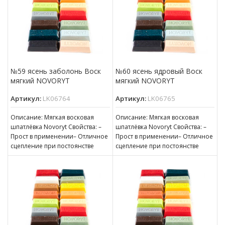
№59 ясень заболонь Воск
№60 ясень ядровый Воск
мягкий NOVORYT
мягкий NOVORYT
Артикул:
LK06764
Артикул:
LK06765
Описание: Мягкая восковая
Описание: Мягкая восковая
шпатлёвка Novoryt Свойства: –
шпатлёвка Novoryt Свойства: –
Прост в применении– Отличное
Прост в применении– Отличное
сцепление при постоянстве
сцепление при постоянстве
консистенции– Готов к
консистенции– Готов к
нанесению– Пригоден для
нанесению– Пригоден для