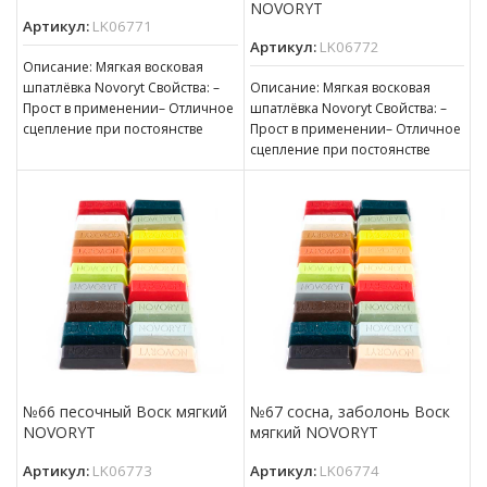
NOVORYT
Артикул:
LK06771
Артикул:
LK06772
Описание: Мягкая восковая
шпатлёвка Novoryt Свойства: –
Описание: Мягкая восковая
Прост в применении– Отличное
шпатлёвка Novoryt Свойства: –
сцепление при постоянстве
Прост в применении– Отличное
консистенции– Готов к
сцепление при постоянстве
нанесению– Пригоден для
консистенции– Готов к
нанесению– Пригоден для
№66 песочный Воск мягкий
№67 сосна, заболонь Воск
NOVORYT
мягкий NOVORYT
Артикул:
LK06773
Артикул:
LK06774