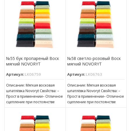
№55 бук пропареный Воск
№58 светло-розовый Воск
мягкий NOVORYT
мягкий NOVORYT
Артикул:
LK06759
Артикул:
LK06763
Описание: Мягкая восковая
Описание: Мягкая восковая
шпатлёвка Novoryt Свойства: –
шпатлёвка Novoryt Свойства: –
Прост в применении– Отличное
Прост в применении– Отличное
сцепление при постоянстве
сцепление при постоянстве
консистенции– Готов к
консистенции– Готов к
нанесению– Пригоден для
нанесению– Пригоден для