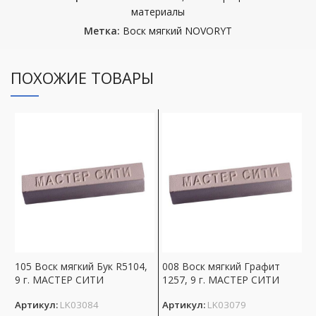
материалы
Метка:
Воск мягкий NOVORYT
ПОХОЖИЕ ТОВАРЫ
105 Воск мягкий Бук R5104,
008 Воск мягкий Графит
1
9 г. МАСТЕР СИТИ
1257, 9 г. МАСТЕР СИТИ
в
Артикул:
LK03084
Артикул:
LK03079