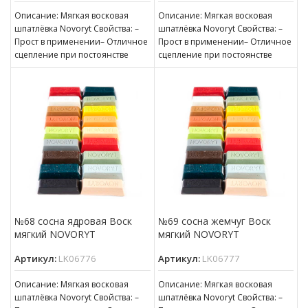
Описание: Мягкая восковая
Описание: Мягкая восковая
шпатлёвка Novoryt Свойства: –
шпатлёвка Novoryt Свойства: –
Прост в применении– Отличное
Прост в применении– Отличное
сцепление при постоянстве
сцепление при постоянстве
консистенции– Готов к
консистенции– Готов к
нанесению– Пригоден для
нанесению– Пригоден для
№68 сосна ядровая Воск
№69 сосна жемчуг Воск
мягкий NOVORYT
мягкий NOVORYT
Артикул:
LK06776
Артикул:
LK06777
Описание: Мягкая восковая
Описание: Мягкая восковая
шпатлёвка Novoryt Свойства: –
шпатлёвка Novoryt Свойства: –