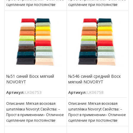
сцепление при постоянстве
сцепление при постоянстве
консистенции– Готов к
консистенции– Готов к
нанесению– Пригоден для
нанесению– Пригоден для
№51 синий Воск мягкий
№546 синий средний Воск
NOVORYT
мягкий NOVORYT
Артикул:
LK06753
Артикул:
LK06758
Описание: Мягкая восковая
Описание: Мягкая восковая
шпатлёвка Novoryt Свойства: –
шпатлёвка Novoryt Свойства: –
Прост в применении– Отличное
Прост в применении– Отличное
сцепление при постоянстве
сцепление при постоянстве
консистенции– Готов к
консистенции– Готов к
нанесению– Пригоден для
нанесению– Пригоден для