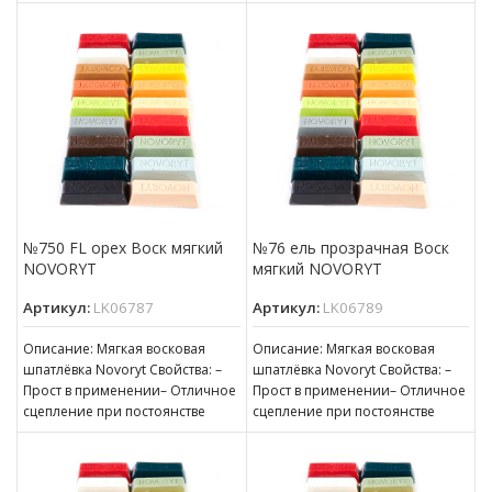
нанесению– Пригоден для
консистенции– Готов к
нанесению– Пригоден для
№750 FL орех Воск мягкий
№76 ель прозрачная Воск
NOVORYT
мягкий NOVORYT
Артикул:
LK06787
Артикул:
LK06789
Описание: Мягкая восковая
Описание: Мягкая восковая
шпатлёвка Novoryt Свойства: –
шпатлёвка Novoryt Свойства: –
Прост в применении– Отличное
Прост в применении– Отличное
сцепление при постоянстве
сцепление при постоянстве
консистенции– Готов к
консистенции– Готов к
нанесению– Пригоден для
нанесению– Пригоден для