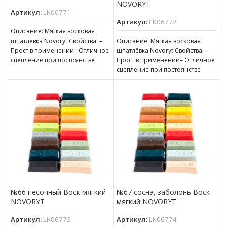
NOVORYT
Артикул:
LK06771
Артикул:
LK06772
Описание: Мягкая восковая
шпатлёвка Novoryt Свойства: –
Описание: Мягкая восковая
Прост в применении– Отличное
шпатлёвка Novoryt Свойства: –
сцепление при постоянстве
Прост в применении– Отличное
консистенции– Готов к
сцепление при постоянстве
нанесению– Пригоден для
консистенции– Готов к
нанесению– Пригоден для
№66 песочный Воск мягкий
№67 сосна, заболонь Воск
NOVORYT
мягкий NOVORYT
Артикул:
LK06773
Артикул:
LK06774