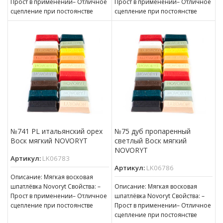
Прост в применении– Отличное
Прост в применении– Отличное
сцепление при постоянстве
сцепление при постоянстве
консистенции– Готов к
консистенции– Готов к
нанесению– Пригоден для
нанесению– Пригоден для
№741 PL итальянский орех
№75 дуб пропаренный
Воск мягкий NOVORYT
светлый Воск мягкий
NOVORYT
Артикул:
LK06783
Артикул:
LK06786
Описание: Мягкая восковая
шпатлёвка Novoryt Свойства: –
Описание: Мягкая восковая
Прост в применении– Отличное
шпатлёвка Novoryt Свойства: –
сцепление при постоянстве
Прост в применении– Отличное
консистенции– Готов к
сцепление при постоянстве