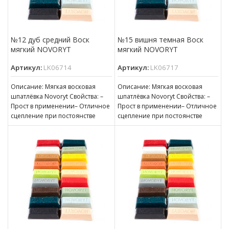
№12 дуб средний Воск
№15 вишня темная Воск
мягкий NOVORYT
мягкий NOVORYT
Артикул:
LK06714
Артикул:
LK06717
Описание: Мягкая восковая
Описание: Мягкая восковая
шпатлёвка Novoryt Свойства: –
шпатлёвка Novoryt Свойства: –
Прост в применении– Отличное
Прост в применении– Отличное
сцепление при постоянстве
сцепление при постоянстве
консистенции– Готов к
консистенции– Готов к
нанесению– Пригоден для
нанесению– Пригоден для