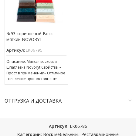
№93 коричневый Воск
мягкий NOVORYT
Артикул:
LK06795
Описание: Мягкая восковая
шпатлёвка Novoryt Свойства: –
Прост в применении– Отличное
сцепление при постоянстве
консистенции– Готов к
нанесению– Пригоден для
ОТГРУЗКА И ДОСТАВКА
Артикул:
LK06786
Категории:
Воск мебельный
,
Реставрационные