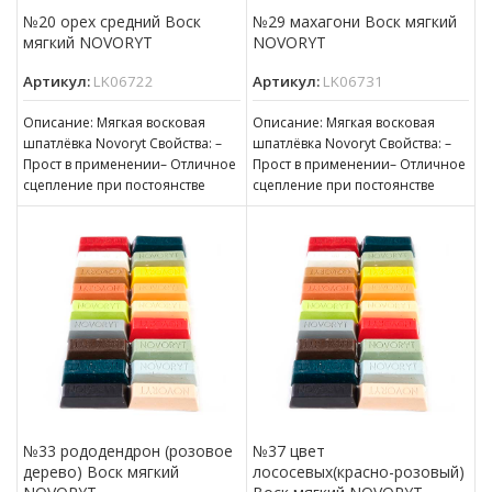
№20 орех средний Воск
№29 махагони Воск мягкий
мягкий NOVORYT
NOVORYT
Артикул:
LK06722
Артикул:
LK06731
Описание: Мягкая восковая
Описание: Мягкая восковая
шпатлёвка Novoryt Свойства: –
шпатлёвка Novoryt Свойства: –
Прост в применении– Отличное
Прост в применении– Отличное
сцепление при постоянстве
сцепление при постоянстве
консистенции– Готов к
консистенции– Готов к
нанесению– Пригоден для
нанесению– Пригоден для
№33 рододендрон (розовое
№37 цвет
дерево) Воск мягкий
лососевых(красно-розовый)