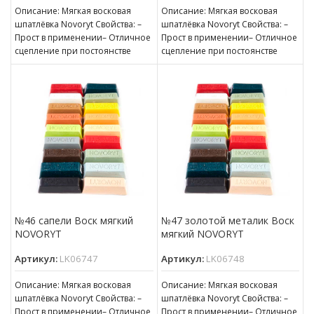
Описание: Мягкая восковая
Описание: Мягкая восковая
шпатлёвка Novoryt Свойства: –
шпатлёвка Novoryt Свойства: –
Прост в применении– Отличное
Прост в применении– Отличное
сцепление при постоянстве
сцепление при постоянстве
консистенции– Готов к
консистенции– Готов к
нанесению– Пригоден для
нанесению– Пригоден для
№46 сапели Воск мягкий
№47 золотой металик Воск
NOVORYT
мягкий NOVORYT
Артикул:
LK06747
Артикул:
LK06748
Описание: Мягкая восковая
Описание: Мягкая восковая
шпатлёвка Novoryt Свойства: –
шпатлёвка Novoryt Свойства: –
Прост в применении– Отличное
Прост в применении– Отличное