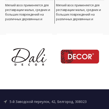
А
Мягкий воск применяется для
Мягкий воск применяется для
реставрации малых, средних и
реставрации малых, средних и
М
больших повреждений на
больших повреждений на
р
различных деревянных и
различных деревянных и
б
пластиковых поверхностях,
пластиковых поверхностях,
р
неподверженных интенсивной
неподверженных интенсивной
п
эксплуатации. Виды
эксплуатации. Виды
н
э
5-й Заводской переулок, 42, Белгород, 308023