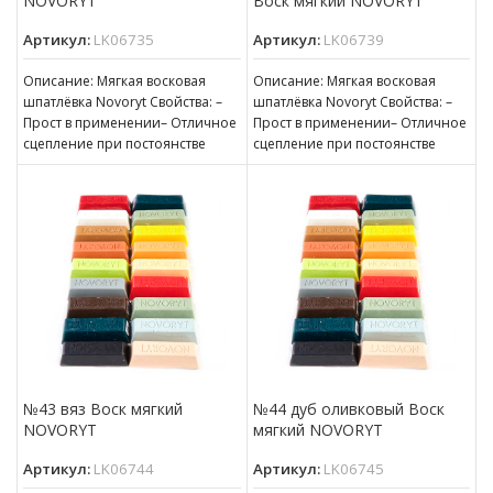
NOVORYT
Воск мягкий NOVORYT
Артикул:
LK06735
Артикул:
LK06739
Описание: Мягкая восковая
Описание: Мягкая восковая
шпатлёвка Novoryt Свойства: –
шпатлёвка Novoryt Свойства: –
Прост в применении– Отличное
Прост в применении– Отличное
сцепление при постоянстве
сцепление при постоянстве
консистенции– Готов к
консистенции– Готов к
нанесению– Пригоден для
нанесению– Пригоден для
№43 вяз Воск мягкий
№44 дуб оливковый Воск
NOVORYT
мягкий NOVORYT
Артикул:
LK06744
Артикул:
LK06745