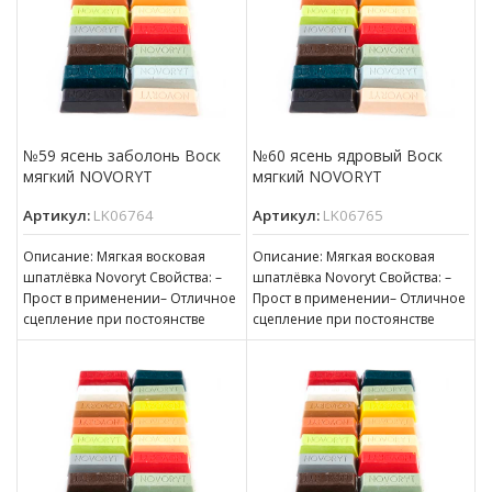
№59 ясень заболонь Воск
№60 ясень ядровый Воск
мягкий NOVORYT
мягкий NOVORYT
Артикул:
LK06764
Артикул:
LK06765
Описание: Мягкая восковая
Описание: Мягкая восковая
шпатлёвка Novoryt Свойства: –
шпатлёвка Novoryt Свойства: –
Прост в применении– Отличное
Прост в применении– Отличное
сцепление при постоянстве
сцепление при постоянстве
консистенции– Готов к
консистенции– Готов к
нанесению– Пригоден для
нанесению– Пригоден для