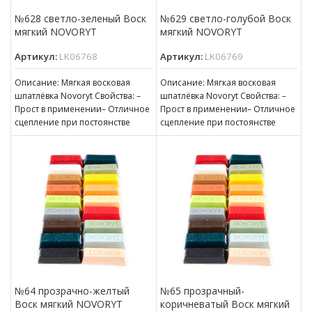
№628 светло-зеленый Воск
№629 светло-голубой Воск
мягкий NOVORYT
мягкий NOVORYT
Артикул:
LK06768
Артикул:
LK06769
Описание: Мягкая восковая
Описание: Мягкая восковая
шпатлёвка Novoryt Свойства: –
шпатлёвка Novoryt Свойства: –
Прост в применении– Отличное
Прост в применении– Отличное
сцепление при постоянстве
сцепление при постоянстве
консистенции– Готов к
консистенции– Готов к
нанесению– Пригоден для
нанесению– Пригоден для
№64 прозрачно-желтый
№65 прозрачный-
Воск мягкий NOVORYT
коричневатый Воск мягкий