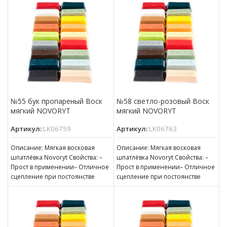
№55 бук пропареный Воск
№58 светло-розовый Воск
мягкий NOVORYT
мягкий NOVORYT
Артикул:
LK06759
Артикул:
LK06763
Описание: Мягкая восковая
Описание: Мягкая восковая
шпатлёвка Novoryt Свойства: –
шпатлёвка Novoryt Свойства: –
Прост в применении– Отличное
Прост в применении– Отличное
сцепление при постоянстве
сцепление при постоянстве
консистенции– Готов к
консистенции– Готов к
нанесению– Пригоден для
нанесению– Пригоден для