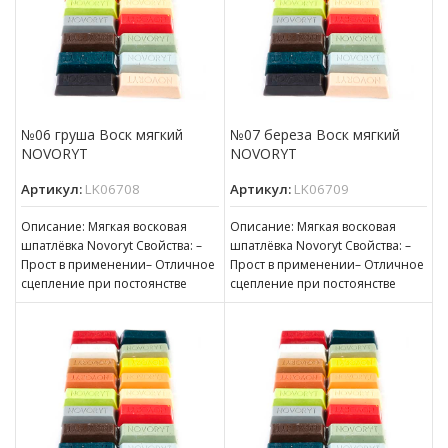
№06 груша Воск мягкий
№07 береза Воск мягкий
NOVORYT
NOVORYT
Артикул:
LK06708
Артикул:
LK06709
Описание: Мягкая восковая
Описание: Мягкая восковая
шпатлёвка Novoryt Свойства: –
шпатлёвка Novoryt Свойства: –
Прост в применении– Отличное
Прост в применении– Отличное
сцепление при постоянстве
сцепление при постоянстве
консистенции– Готов к
консистенции– Готов к
нанесению– Пригоден для
нанесению– Пригоден для