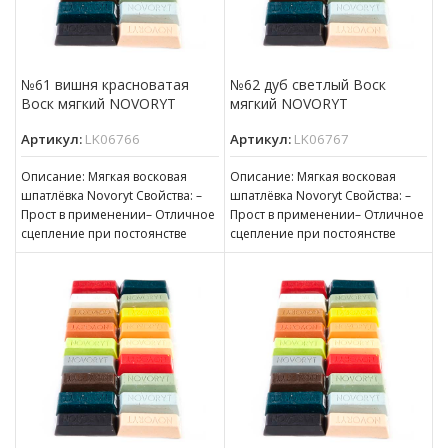
№61 вишня красноватая
№62 дуб светлый Воск
Воск мягкий NOVORYT
мягкий NOVORYT
Артикул:
LK06766
Артикул:
LK06767
Описание: Мягкая восковая
Описание: Мягкая восковая
шпатлёвка Novoryt Свойства: –
шпатлёвка Novoryt Свойства: –
Прост в применении– Отличное
Прост в применении– Отличное
сцепление при постоянстве
сцепление при постоянстве
консистенции– Готов к
консистенции– Готов к
нанесению– Пригоден для
нанесению– Пригоден для