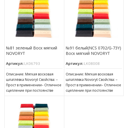
№81 зеленый Воск мягкий
№91 белый(NCS 0702/G-73Y)
NOVORYT
Воск мягкий NOVORYT
Артикул:
LK06793
Артикул:
LK08008
Описание: Мягкая восковая
Описание: Мягкая восковая
шпатлёвка Novoryt Свойства: –
шпатлёвка Novoryt Свойства: –
Прост в применении– Отличное
Прост в применении– Отличное
сцепление при постоянстве
сцепление при постоянстве
консистенции– Готов к
консистенции– Готов к
нанесению– Пригоден для
нанесению– Пригоден для