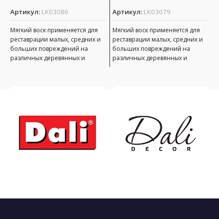
Артикул:
LK03086
Артикул:
LK03079
А
Мягкий воск применяется для
Мягкий воск применяется для
реставрации малых, средних и
реставрации малых, средних и
М
больших повреждений на
больших повреждений на
р
различных деревянных и
различных деревянных и
б
пластиковых поверхностях,
пластиковых поверхностях,
р
неподверженных интенсивной
неподверженных интенсивной
п
эксплуатации. Виды
эксплуатации. Виды
н
э