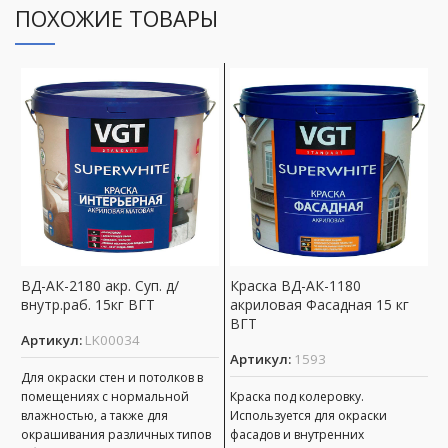
ПОХОЖИЕ ТОВАРЫ
ВД-АК-2180 акр. Суп. д/
Краска ВД-АК-1180
В
внутр.раб. 15кг ВГТ
акриловая Фасадная 15 кг
П
ВГТ
Артикул:
LK00034
А
Артикул:
1593
Для окраски стен и потолков в
Д
помещениях с нормальной
Краска под колеровку.
с
влажностью, а также для
Используется для окраски
х
окрашивания различных типов
фасадов и внутренних
к