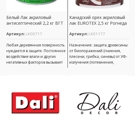
Белый Лак акриловый
Канадский орех акриловый
Д
антисептический 2,2 кг ВГТ
лак EUROTEX 2,5 кг Рогнеда
2
Артикул:
LK00717
Артикул:
LK01177
А
Любая деревянная поверхность
Назначение: защита древесины:
Н
нуждается в защите. Постоянное
от биопоражений (гниения,
о
воздействие влаги и других
плесени, грибка, синевы) от УФ-
п
негативных факторов вызывает
излучения (потемнения,
и
разбухание волокон,
выгорания) от атмосферных
в
деформацию изделия, развитие
воздействий декоративная
в
гнили
отделка под ценные
о