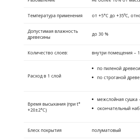
Температура применения
от +5°С до +35⁰С, от
Допустимая влажность
до 30 %
древесины
Количество слоев:
внутри помещения – 1
по пиленой древесин
Расход в 1 слой
по строганой древес
межслойная сушка –
Время высыхания (при t°
окончательный наб
+20±2°C)
Блеск покрытия
полуматовый