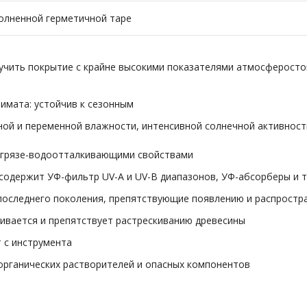
полненной герметичной таре
учить покрытие с крайне высокими показателями атмосферосто
имата: устойчив к сезонным
нной и переменной влажности, интенсивной солнечной активност
т грязе-водоотталкивающими свойствами
содержит УФ-фильтр UV-A и UV-B диапазонов, УФ-абсорберы и 
последнего поколения, препятствующие появлению и распрост
ивается и препятствует растрескиванию древесины
т с инструмента
 органических растворителей и опасных компонентов