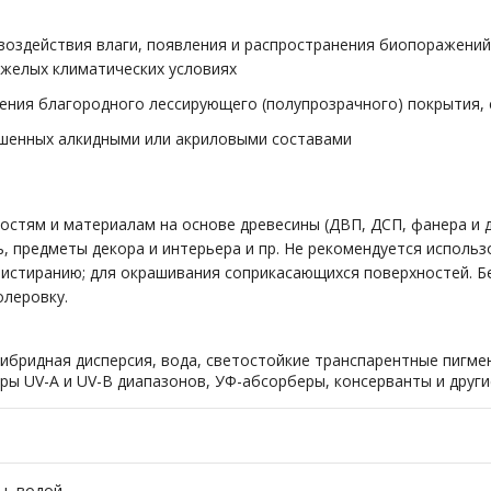
здействия влаги, появления и распространения биопоражений (г
яжелых климатических условиях
ения благородного лессирующего (полупрозрачного) покрытия,
ашенных алкидными или акриловыми составами
стям и материалам на основе древесины (ДВП, ДСП, фанера и др
 предметы декора и интерьера и пр. Не рекомендуется использо
истиранию; для окрашивания соприкасающихся поверхностей. Б
олеровку.
ибридная дисперсия, вода, светостойкие транспарентные пигме
ры UV-A и UV-B диапазонов, УФ-абсорберы, консерванты и друг
ы, водой