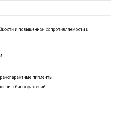
йкости и повышенной сопротивляемости к
и
транспарентные пигменты
ранению биопоражений