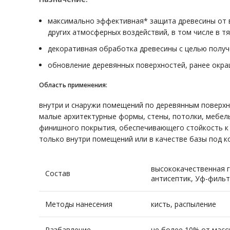
максимально эффективная* защита древесины от во
других атмосферных воздействий, в том числе в т
декоративная обработка древесины с целью получ
обновление деревянных поверхностей, ранее окр
Область применения:
внутри и снаружи помещений по деревянным поверхно
малые архитектурные формы, стены, потолки, мебель,
финишного покрытия, обеспечивающего стойкость к 
только внутри помещений или в качестве базы под к
высококачественная г
Состав
антисептик, Уф-фильт
Методы нанесения
кисть, распыление
Разбавление
не более 10% от масс