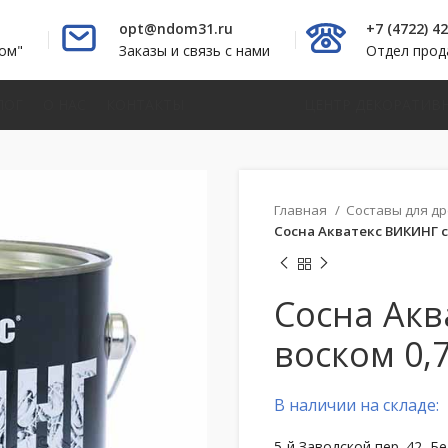
opt@ndom31.ru
+7 (4722) 4
ом"
Заказы и связь с нами
Отдел про
ЛОГ
О НАС
КОНТАКТЫ
ЦЕНТР ДЕКОРАТИВ
Главная
Составы для д
Сосна Акватекс ВИКИНГ с 
Сосна Акв
воском 0,7
В наличии на складе:
5-й Заводской пер. 42, Б