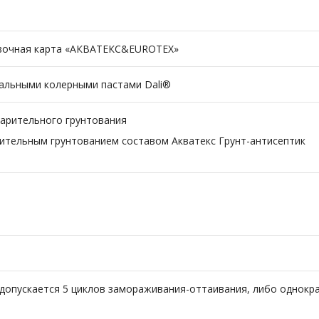
вочная карта «AКВАТЕКС&EUROTEX»
сальными колерными пастами Dali®
варительного грунтования
рительным грунтованием составом Акватекс Грунт-антисептик
С; допускается 5 циклов замораживания-оттаивания, либо однок