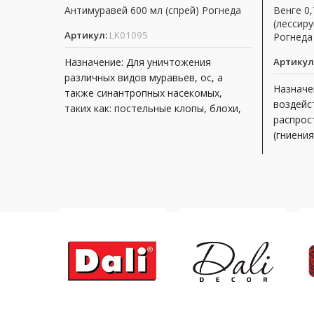
Антимуравей 600 мл (спрей) Рогнеда
Венге 0
(лессир
Артикул:
LK01095
Рогнеда
Назначение: Для уничтожения
Артикул
различных видов муравьев, ос, а
Назначе
также синантропных насекомых,
воздейс
таких как: постельные клопы, блохи,
распрос
личинки комаров и мух.
(гниения
УФ-излу
выгоран