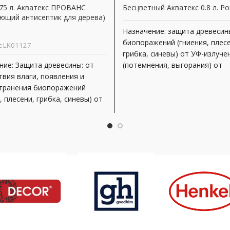
,75 л. Акватекс ПРОВАНС
Бесцветный Акватекс 0.8 л. Р
ующий антисептик для дерева)
Назначение: защита древесин
биопоражений (гниения, плесе
:
LK01127
грибка, синевы) от УФ-излуче
ние: Защита древесины: от
(потемнения, выгорания) от
твия влаги, появления и
атмосферных воздействий
транения биопоражений
декоративная отделка под це
, плесени, грибка, синевы) от
чения (потемнения,
ия) от атмосферных