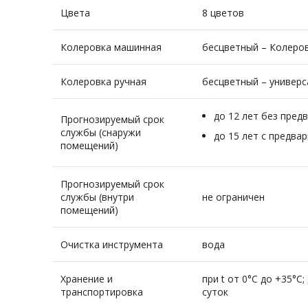
Цвета
8 цветов
Колеровка машинная
бесцветный – Колеро
Колеровка ручная
бесцветный – универ
до 12 лет без пред
Прогнозируемый срок
службы (снаружи
до 15 лет с предва
помещений)
Прогнозируемый срок
службы (внутри
не ограничен
помещений)
Очистка инструмента
вода
Хранение и
при t от 0°С до +35°
транспортировка
суток