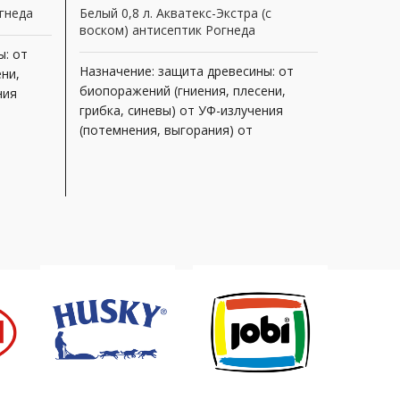
огнеда
Белый 0,8 л. Акватекс-Экстра (с
Биосепт-
воском) антисептик Рогнеда
состав) 
ы: от
Артикул
Назначение: защита древесины: от
ни,
биопоражений (гниения, плесени,
ния
Назначен
грибка, синевы) от УФ-излучения
находящ
(потемнения, выгорания) от
эксплуата
атмосферных воздействий
нные
службы п
декоративная отделка под ценные
биопораж