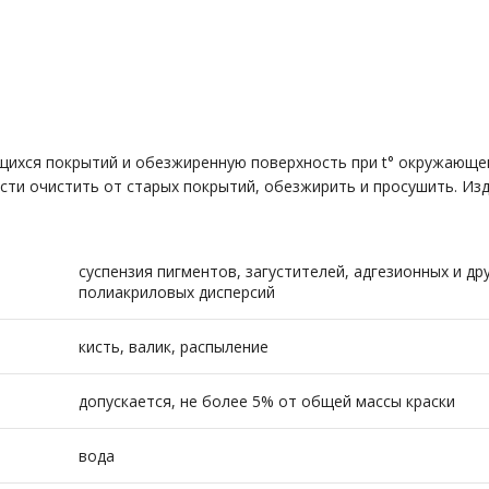
щихся покрытий и обезжиренную поверхность при t° окружающег
ти очистить от старых покрытий, обезжирить и просушить. Изд
суспензия пигментов, загустителей, адгезионных и д
полиакриловых дисперсий
кисть, валик, распыление
допускается, не более 5% от общей массы краски
вода