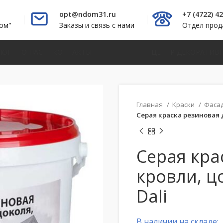
opt@ndom31.ru
+7 (4722) 4
ом"
Заказы и связь с нами
Отдел про
ЛОГ
О НАС
КОНТАКТЫ
ЦЕНТР ДЕКОРАТИВ
Главная
Краски
Фаса
Серая краска резиновая д
Серая кра
кровли, ц
Dali
В наличии на складе: