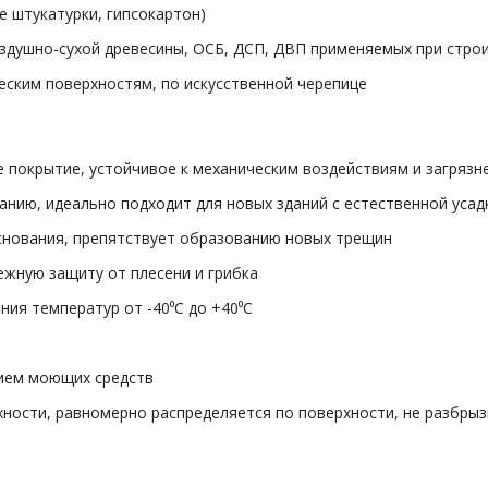
 штукатурки, гипсокартон)
воздушно-сухой древесины, ОСБ, ДСП, ДВП применяемых при стро
еским поверхностям, по искусственной черепице
 покрытие, устойчивое к механическим воздействиям и загрязн
анию, идеально подходит для новых зданий с естественной усад
основания, препятствует образованию новых трещин
ежную защиту от плесени и грибка
ия температур от -40⁰С до +40⁰С
ием моющих средств
хности, равномерно распределяется по поверхности, не разбрызг