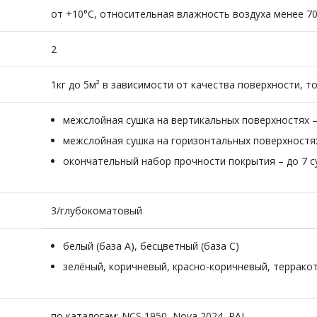
от +10°С, относительная влажность воздуха менее 7
2
1кг до 5м² в зависимости от качества поверхности, 
межслойная сушка на вертикальных поверхностях –
межслойная сушка на горизонтальных поверхностях
окончательный набор прочности покрытия – до 7 с
3/глубокоматовый
белый (база А), бесцветный (база С)
зелёный, коричневый, красно-коричневый, терракот
по каталогам: NCS 1950, Nova 2024, RAL