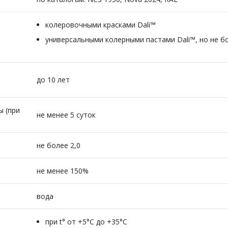
колеровочными красками Dali™
универсальными колерными пастами Dali™, но не б
до 10 лет
ы (при
не менее 5 суток
не более 2,0
не менее 150%
вода
при t° от +5°С до +35°С