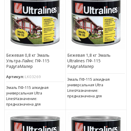
Бежевая 0,8 кг Эмаль
Бежевая 1,8 кг Эмаль
Ультра-Лайнс ПФ-115
Ultralines ПФ-115
РадугаМалер
РадугаМалер
Артикул:
LK03269
Эмаль ПФ-115 алкидная
универсальная Ultra
Эмаль ПФ-115 алкидная
LinesНазначение:
универсальная Ultra
предназначена для
LinesНазначение:
окрашивания деревянных,
предназначена для
металлических и других
окрашивания деревянных,
поверхностей, подвергающихся
металлических и других
атмосферным воздействиям,
поверхностей, подвергающихся
для окраски внутри
атмосферным воздействиям,