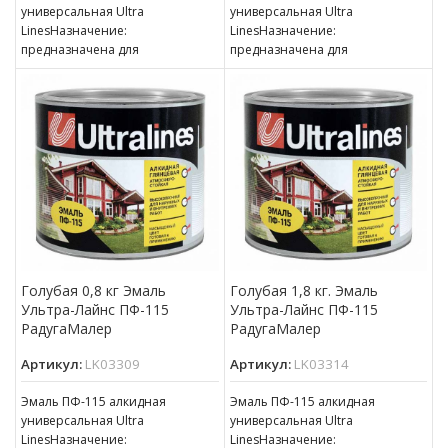
универсальная Ultra
универсальная Ultra
LinesНазначение:
LinesНазначение:
предназначена для
предназначена для
окрашивания деревянных,
окрашивания деревянных,
металлических и других
металлических и других
поверхностей, подвергающихся
поверхностей, подвергающихся
атмосферным воздействиям,
атмосферным воздействиям,
для окраски внутри
для окраски внутри
Голубая 0,8 кг Эмаль
Голубая 1,8 кг. Эмаль
Ультра-Лайнс ПФ-115
Ультра-Лайнс ПФ-115
РадугаМалер
РадугаМалер
Артикул:
LK03309
Артикул:
LK03314
Эмаль ПФ-115 алкидная
Эмаль ПФ-115 алкидная
универсальная Ultra
универсальная Ultra
LinesНазначение:
LinesНазначение: