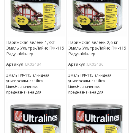
Парижская зелень 1,8кг
Парижская зелень 2,6 кг
Эмаль Ультра-Лайнс ПФ-115
Эмаль Ультра-Лайнс ПФ-115
РадугаМалер
РадугаМалер
Артикул:
LK03434
Артикул:
LK03436
Эмаль ПФ-115 алкидная
Эмаль ПФ-115 алкидная
универсальная Ultra
универсальная Ultra
LinesНазначение:
LinesНазначение:
предназначена для
предназначена для
окрашивания деревянных,
окрашивания деревянных,
металлических и других
металлических и других
поверхностей, подвергающихся
поверхностей, подвергающихся
атмосферным воздействиям,
атмосферным воздействиям,
для окраски внутри
для окраски внутри