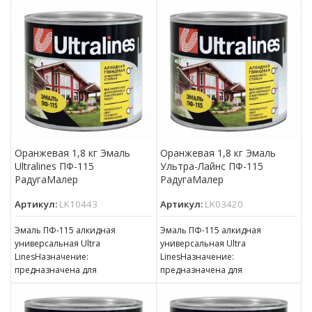
металлических и других
металлических и других
поверхностей, подвергающихся
поверхностей, подвергающихся
атмосферным воздействиям,
атмосферным воздействиям,
для окраски внутри
для окраски внутри
Оранжевая 1,8 кг Эмаль
Оранжевая 1,8 кг Эмаль
Ultralines ПФ-115
Ультра-Лайнс ПФ-115
РадугаМалер
РадугаМалер
Артикул:
LK10443
Артикул:
LK03420
Эмаль ПФ-115 алкидная
Эмаль ПФ-115 алкидная
универсальная Ultra
универсальная Ultra
LinesНазначение:
LinesНазначение:
предназначена для
предназначена для
окрашивания деревянных,
окрашивания деревянных,
металлических и других
металлических и других
поверхностей, подвергающихся
поверхностей, подвергающихся