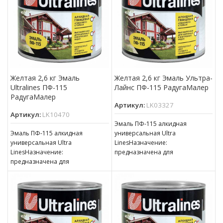
для окраски внутри
для окраски внутри
Желтая 2,6 кг Эмаль
Желтая 2,6 кг Эмаль Ультра-
Ultralines ПФ-115
Лайнс ПФ-115 РадугаМалер
РадугаМалер
Артикул:
LK03327
Артикул:
LK10470
Эмаль ПФ-115 алкидная
Эмаль ПФ-115 алкидная
универсальная Ultra
универсальная Ultra
LinesНазначение:
LinesНазначение:
предназначена для
предназначена для
окрашивания деревянных,
окрашивания деревянных,
металлических и других
металлических и других
поверхностей, подвергающихся
поверхностей, подвергающихся
атмосферным воздействиям,
атмосферным воздействиям,
для окраски внутри
для окраски внутри