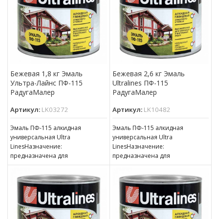
для окраски внутри
Бежевая 1,8 кг Эмаль
Бежевая 2,6 кг Эмаль
Ультра-Лайнс ПФ-115
Ultralines ПФ-115
РадугаМалер
РадугаМалер
Артикул:
LK03272
Артикул:
LK10482
Эмаль ПФ-115 алкидная
Эмаль ПФ-115 алкидная
универсальная Ultra
универсальная Ultra
LinesНазначение:
LinesНазначение:
предназначена для
предназначена для
окрашивания деревянных,
окрашивания деревянных,
металлических и других
металлических и других
поверхностей, подвергающихся
поверхностей, подвергающихся
атмосферным воздействиям,
атмосферным воздействиям,
для окраски внутри
для окраски внутри