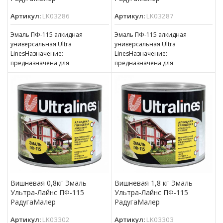
Артикул:
LK03286
Артикул:
LK03287
Эмаль ПФ-115 алкидная
Эмаль ПФ-115 алкидная
универсальная Ultra
универсальная Ultra
LinesНазначение:
LinesНазначение:
предназначена для
предназначена для
окрашивания деревянных,
окрашивания деревянных,
металлических и других
металлических и других
поверхностей, подвергающихся
поверхностей, подвергающихся
атмосферным воздействиям,
атмосферным воздействиям,
для окраски внутри
для окраски внутри
Вишневая 0,8кг Эмаль
Вишневая 1,8 кг Эмаль
Ультра-Лайнс ПФ-115
Ультра-Лайнс ПФ-115
РадугаМалер
РадугаМалер
Артикул:
LK03302
Артикул:
LK03303