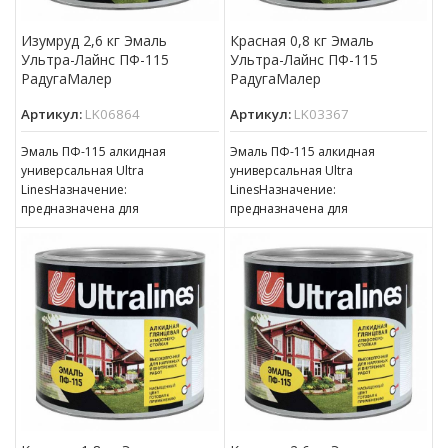
Изумруд 2,6 кг Эмаль
Красная 0,8 кг Эмаль
Ультра-Лайнс ПФ-115
Ультра-Лайнс ПФ-115
РадугаМалер
РадугаМалер
Артикул:
LK06864
Артикул:
LK03367
Эмаль ПФ-115 алкидная
Эмаль ПФ-115 алкидная
универсальная Ultra
универсальная Ultra
LinesНазначение:
LinesНазначение:
предназначена для
предназначена для
окрашивания деревянных,
окрашивания деревянных,
металлических и других
металлических и других
поверхностей, подвергающихся
поверхностей, подвергающихся
атмосферным воздействиям,
атмосферным воздействиям,
для окраски внутри
для окраски внутри