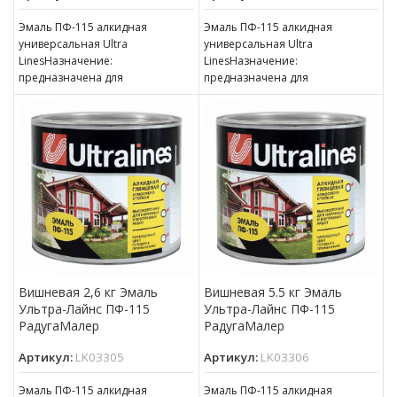
Эмаль ПФ-115 алкидная
Эмаль ПФ-115 алкидная
универсальная Ultra
универсальная Ultra
LinesНазначение:
LinesНазначение:
предназначена для
предназначена для
окрашивания деревянных,
окрашивания деревянных,
металлических и других
металлических и других
поверхностей, подвергающихся
поверхностей, подвергающихся
атмосферным воздействиям,
атмосферным воздействиям,
для окраски внутри
для окраски внутри
Вишневая 2,6 кг Эмаль
Вишневая 5.5 кг Эмаль
Ультра-Лайнс ПФ-115
Ультра-Лайнс ПФ-115
РадугаМалер
РадугаМалер
Артикул:
LK03305
Артикул:
LK03306
Эмаль ПФ-115 алкидная
Эмаль ПФ-115 алкидная