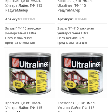
Красная 1,8 кг Эмаль
Красная 2,6 кг Эмаль
Ультра-Лайнс ПФ-115
Ultralines ПФ-115
РадугаМалер
РадугаМалер
Артикул:
LK03369
Артикул:
LK10448
Эмаль ПФ-115 алкидная
Эмаль ПФ-115 алкидная
универсальная Ultra
универсальная Ultra
LinesНазначение:
LinesНазначение:
предназначена для
предназначена для
окрашивания деревянных,
окрашивания деревянных,
металлических и других
металлических и других
поверхностей, подвергающихся
поверхностей, подвергающихся
атмосферным воздействиям,
атмосферным воздействиям,
для окраски внутри
для окраски внутри
Красная 2,6 кг Эмаль
Кремовая 0,8 кг Эмаль
Ультра-Лайнс ПФ-115
Ультра-Лайнс ПФ-115