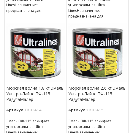
LinesНазначение:
универсальная Ultra
предназначена для
LinesНазначение:
окрашивания деревянных,
предназначена для
металлических и других
окрашивания деревянных,
поверхностей, подвергающихся
металлических и других
атмосферным воздействиям,
поверхностей, подвергающихся
для окраски внутри
атмосферным воздействиям,
для окраски внутри
Морская волна 1,8 кг Эмаль
Морская волна 2,6 кг Эмаль
Ультра-Лайнс ПФ-115
Ультра-Лайнс ПФ-115
РадугаМалер
РадугаМалер
Артикул:
LK03414
Артикул:
LK03415
Эмаль ПФ-115 алкидная
Эмаль ПФ-115 алкидная
универсальная Ultra
универсальная Ultra
LinesНазначение:
LinesНазначение: