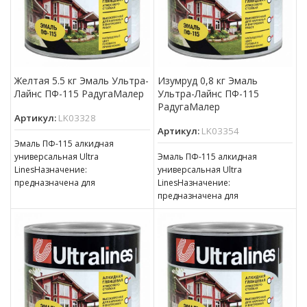
Желтая 5.5 кг Эмаль Ультра-
Изумруд 0,8 кг Эмаль
Лайнс ПФ-115 РадугаМалер
Ультра-Лайнс ПФ-115
РадугаМалер
Артикул:
LK03328
Артикул:
LK03354
Эмаль ПФ-115 алкидная
универсальная Ultra
Эмаль ПФ-115 алкидная
LinesНазначение:
универсальная Ultra
предназначена для
LinesНазначение:
окрашивания деревянных,
предназначена для
металлических и других
окрашивания деревянных,
поверхностей, подвергающихся
металлических и других
атмосферным воздействиям,
поверхностей, подвергающихся
для окраски внутри
атмосферным воздействиям,
для окраски внутри