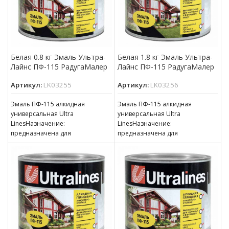
Белая 0.8 кг Эмаль Ультра-
Белая 1.8 кг Эмаль Ультра-
Лайнс ПФ-115 РадугаМалер
Лайнс ПФ-115 РадугаМалер
Артикул:
LK03255
Артикул:
LK03256
Эмаль ПФ-115 алкидная
Эмаль ПФ-115 алкидная
универсальная Ultra
универсальная Ultra
LinesНазначение:
LinesНазначение:
предназначена для
предназначена для
окрашивания деревянных,
окрашивания деревянных,
металлических и других
металлических и других
поверхностей, подвергающихся
поверхностей, подвергающихся
атмосферным воздействиям,
атмосферным воздействиям,
для окраски внутри
для окраски внутри