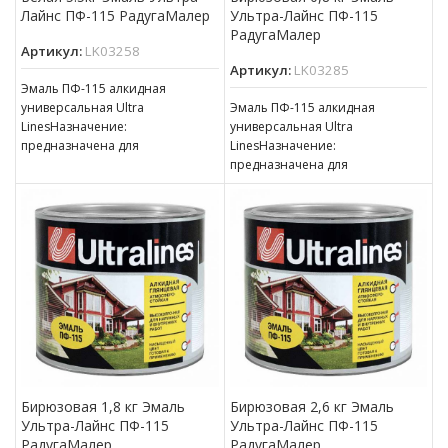
Лайнс ПФ-115 РадугаМалер
Ультра-Лайнс ПФ-115
РадугаМалер
Артикул:
LK03258
Артикул:
LK03285
Эмаль ПФ-115 алкидная
универсальная Ultra
Эмаль ПФ-115 алкидная
LinesНазначение:
универсальная Ultra
предназначена для
LinesНазначение:
окрашивания деревянных,
предназначена для
металлических и других
окрашивания деревянных,
поверхностей, подвергающихся
металлических и других
атмосферным воздействиям,
поверхностей, подвергающихся
для окраски внутри
атмосферным воздействиям,
для окраски внутри
Бирюзовая 1,8 кг Эмаль
Бирюзовая 2,6 кг Эмаль
Ультра-Лайнс ПФ-115
Ультра-Лайнс ПФ-115
РадугаМалер
РадугаМалер