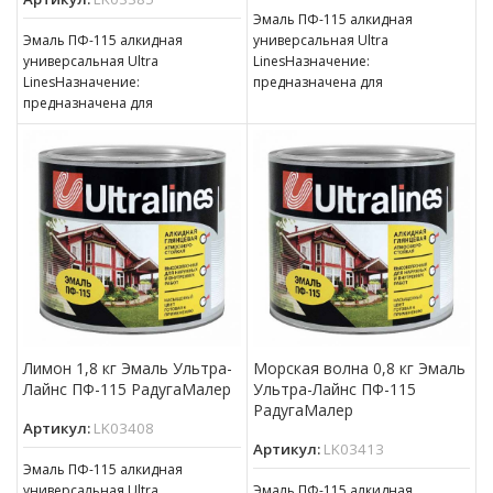
Эмаль ПФ-115 алкидная
Эмаль ПФ-115 алкидная
универсальная Ultra
универсальная Ultra
LinesНазначение:
LinesНазначение:
предназначена для
предназначена для
окрашивания деревянных,
окрашивания деревянных,
металлических и других
металлических и других
поверхностей, подвергающихся
поверхностей, подвергающихся
атмосферным воздействиям,
атмосферным воздействиям,
для окраски внутри
для окраски внутри
Лимон 1,8 кг Эмаль Ультра-
Морская волна 0,8 кг Эмаль
Лайнс ПФ-115 РадугаМалер
Ультра-Лайнс ПФ-115
РадугаМалер
Артикул:
LK03408
Артикул:
LK03413
Эмаль ПФ-115 алкидная
универсальная Ultra
Эмаль ПФ-115 алкидная