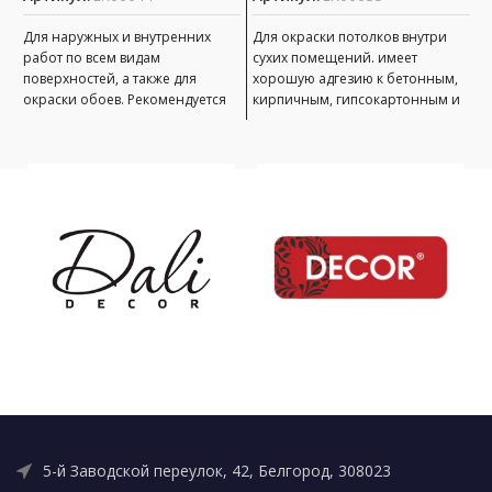
А
Для наружных и внутренних
Для окраски потолков внутри
работ по всем видам
сухих помещений. имеет
П
поверхностей, а также для
хорошую адгезию к бетонным,
(
окраски обоев. Рекомендуется
кирпичным, гипсокартонным и
п
для использования в жилищном
оштукатуренным поверхностям;
в
и
при необходимости краску
п
можно
о
5-й Заводской переулок, 42, Белгород, 308023