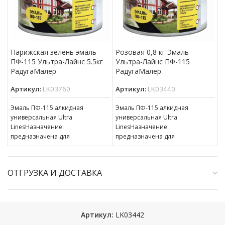
Парижская зелень эмаль
Розовая 0,8 кг Эмаль
ПФ-115 Ультра-Лайнс 5.5кг
Ультра-Лайнс ПФ-115
РадугаМалер
РадугаМалер
Артикул:
LK03760
Артикул:
LK03440
Эмаль ПФ-115 алкидная
Эмаль ПФ-115 алкидная
универсальная Ultra
универсальная Ultra
LinesНазначение:
LinesНазначение:
предназначена для
предназначена для
окрашивания деревянных,
окрашивания деревянных,
металлических и других
металлических и других
поверхностей, подвергающихся
поверхностей, подвергающихся
ОТГРУЗКА И ДОСТАВКА
атмосферным воздействиям,
атмосферным воздействиям,
для окраски внутри
для окраски внутри
Артикул:
LK03442