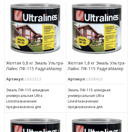
металлических и других
металлических и других
поверхностей, подвергающихся
поверхностей, подвергающихся
атмосферным воздействиям,
атмосферным воздействиям,
для окраски внутри
для окраски внутри
Желтая 0,8 кг Эмаль Ультра-
Желтая 1,8 кг Эмаль Ультра-
Лайнс ПФ-115 РадугаМалер
Лайнс ПФ-115 РадугаМалер
Артикул:
LK03323
Артикул:
LK08420
Эмаль ПФ-115 алкидная
Эмаль ПФ-115 алкидная
универсальная Ultra
универсальная Ultra
LinesНазначение:
LinesНазначение:
предназначена для
предназначена для
окрашивания деревянных,
окрашивания деревянных,
металлических и других
металлических и других
поверхностей, подвергающихся
поверхностей, подвергающихся
атмосферным воздействиям,
атмосферным воздействиям,