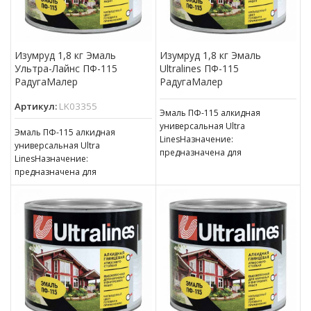
Изумруд 1,8 кг Эмаль
Изумруд 1,8 кг Эмаль
Ультра-Лайнс ПФ-115
Ultralines ПФ-115
РадугаМалер
РадугаМалер
Артикул:
LK03355
Эмаль ПФ-115 алкидная
универсальная Ultra
Эмаль ПФ-115 алкидная
LinesНазначение:
универсальная Ultra
предназначена для
LinesНазначение:
окрашивания деревянных,
предназначена для
металлических и других
окрашивания деревянных,
поверхностей, подвергающихся
металлических и других
атмосферным воздействиям,
поверхностей, подвергающихся
для окраски внутри
атмосферным воздействиям,
для окраски внутри