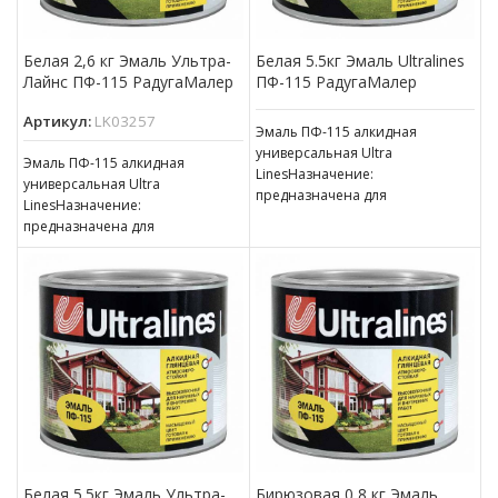
Белая 2,6 кг Эмаль Ультра-
Белая 5.5кг Эмаль Ultralines
Лайнс ПФ-115 РадугаМалер
ПФ-115 РадугаМалер
Артикул:
LK03257
Эмаль ПФ-115 алкидная
универсальная Ultra
Эмаль ПФ-115 алкидная
LinesНазначение:
универсальная Ultra
предназначена для
LinesНазначение:
окрашивания деревянных,
предназначена для
металлических и других
окрашивания деревянных,
поверхностей, подвергающихся
металлических и других
атмосферным воздействиям,
поверхностей, подвергающихся
для окраски внутри
атмосферным воздействиям,
для окраски внутри
Белая 5.5кг Эмаль Ультра-
Бирюзовая 0,8 кг Эмаль