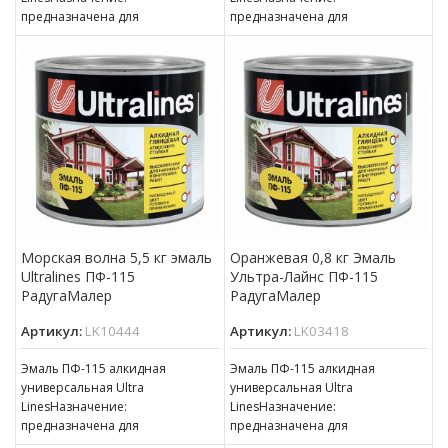
предназначена для
предназначена для
окрашивания деревянных,
окрашивания деревянных,
металлических и других
металлических и других
поверхностей, подвергающихся
поверхностей, подвергающихся
атмосферным воздействиям,
атмосферным воздействиям,
для окраски внутри
для окраски внутри
Морская волна 5,5 кг эмаль
Оранжевая 0,8 кг Эмаль
Ultralines ПФ-115
Ультра-Лайнс ПФ-115
РадугаМалер
РадугаМалер
Артикул:
LK10444
Артикул:
LK03418
Эмаль ПФ-115 алкидная
Эмаль ПФ-115 алкидная
универсальная Ultra
универсальная Ultra
LinesНазначение:
LinesНазначение:
предназначена для
предназначена для
окрашивания деревянных,
окрашивания деревянных,