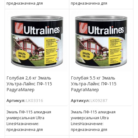
предназначена для
предназначена для
окрашивания деревянных,
окрашивания деревянных,
металлических и других
металлических и других
поверхностей, подвергающихся
поверхностей, подвергающихся
атмосферным воздействиям,
атмосферным воздействиям,
для окраски внутри
для окраски внутри
Голубая 2,6 кг Эмаль
Голубая 5.5 кг Эмаль
Ультра-Лайнс ПФ-115
Ультра-Лайнс ПФ-115
РадугаМалер
РадугаМалер
Артикул:
LK03316
Артикул:
LK09287
Эмаль ПФ-115 алкидная
Эмаль ПФ-115 алкидная
универсальная Ultra
универсальная Ultra
LinesНазначение:
LinesНазначение:
предназначена для
предназначена для
окрашивания деревянных,
окрашивания деревянных,