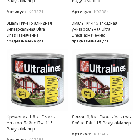
РадугаМалер
РадугаМалер
Артикул:
LK03371
Артикул:
LK03384
Эмаль ПФ-115 алкидная
Эмаль ПФ-115 алкидная
универсальная Ultra
универсальная Ultra
LinesНазначение:
LinesНазначение:
предназначена для
предназначена для
окрашивания деревянных,
окрашивания деревянных,
металлических и других
металлических и других
поверхностей, подвергающихся
поверхностей, подвергающихся
атмосферным воздействиям,
атмосферным воздействиям,
для окраски внутри
для окраски внутри
Кремовая 1,8 кг Эмаль
Лимон 0,8 кг Эмаль Ультра-
Ультра-Лайнс ПФ-115
Лайнс ПФ-115 РадугаМалер
РадугаМалер
Артикул:
LK03407
Артикул:
LK03385