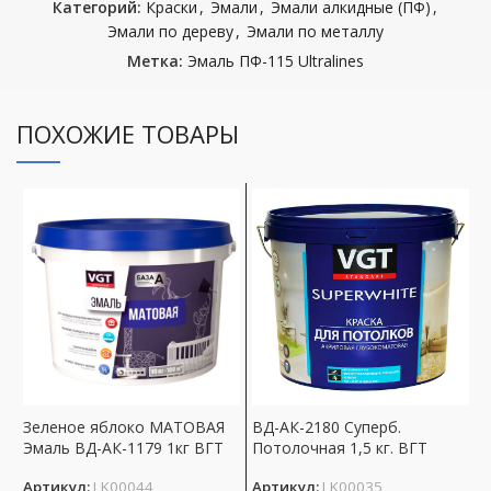
Категорий:
Краски
,
Эмали
,
Эмали алкидные (ПФ)
,
Эмали по дереву
,
Эмали по металлу
Метка:
Эмаль ПФ-115 Ultralines
ПОХОЖИЕ ТОВАРЫ
Зеленое яблоко МАТОВАЯ
ВД-АК-2180 Суперб.
К
Эмаль ВД-АК-1179 1кг ВГТ
Потолочная 1,5 кг. ВГТ
н
р
Артикул:
LK00044
Артикул:
LK00035