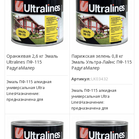
атмосферным воздействиям,
атмосферным воздействиям,
для окраски внутри
для окраски внутри
Оранжевая 2,6 кг Эмаль
Парижская зелень 0,8 кг
Ultralines ПФ-115
Эмаль Ультра-Лайнс ПФ-115
РадугаМалер
РадугаМалер
Артикул:
LK03432
Эмаль ПФ-115 алкидная
универсальная Ultra
Эмаль ПФ-115 алкидная
LinesНазначение:
универсальная Ultra
предназначена для
LinesНазначение:
окрашивания деревянных,
предназначена для
металлических и других
окрашивания деревянных,
поверхностей, подвергающихся
металлических и других
атмосферным воздействиям,
поверхностей, подвергающихся
для окраски внутри
атмосферным воздействиям,
для окраски внутри