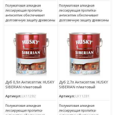
Полуматовая алкидная
Полуматовая алкидная
лессирующая пропитка-
лессирующая пропитка-
антисептик обеспечивает
антисептик обеспечивает
долговечную защиту древесины
долговечную защиту древесины
(до 5 лет). Наносится на
(до 5 лет). Наносится на
бревенчатые и обшитые
бревенчатые и обшитые
отделочной доской фасады,
отделочной доской фасады,
окна,
окна,
Дуб 0,9л Антисептик HUSKY
Дуб 2,7л Антисептик HUSKY
SIBERIAN п/матовый
SIBERIAN п/матовый
Артикул:
LK11282
Артикул:
LK11281
Полуматовая алкидная
Полуматовая алкидная
лессирующая пропитка-
лессирующая пропитка-