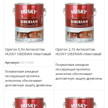
бревенчатые и обшитые
отделочной доской фасады,
отделочной доской фасады,
окна,
окна,
Орегон 0,9л Антисептик
Орегон 2,7л Антисептик
HUSKY SIBERIAN п/матовый
HUSKY SIBERIAN п/матовый
Артикул:
LK11049
Полуматовая алкидная
лессирующая пропитка-
Полуматовая алкидная
антисептик обеспечивает
лессирующая пропитка-
долговечную защиту древесины
антисептик обеспечивает
(до 5 лет). Наносится на
долговечную защиту древесины
бревенчатые и обшитые
(до 5 лет). Наносится на
отделочной доской фасады,
бревенчатые и обшитые
окна,
отделочной доской фасады,
окна,