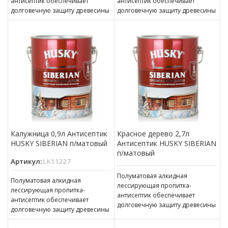
антисептик обеспечивает
антисептик обеспечивает
долговечную защиту древесины
долговечную защиту древесины
(до 5 лет). Наносится на
(до 5 лет). Наносится на
бревенчатые и обшитые
бревенчатые и обшитые
отделочной доской фасады,
отделочной доской фасады,
окна,
окна,
Калужница 0,9л Антисептик
Красное дерево 2,7л
HUSKY SIBERIAN п/матовый
Антисептик HUSKY SIBERIAN
п/матовый
Артикул:
LK11227
Полуматовая алкидная
Полуматовая алкидная
лессирующая пропитка-
лессирующая пропитка-
антисептик обеспечивает
антисептик обеспечивает
долговечную защиту древесины
долговечную защиту древесины
(до 5 лет). Наносится на
(до 5 лет). Наносится на
бревенчатые и обшитые