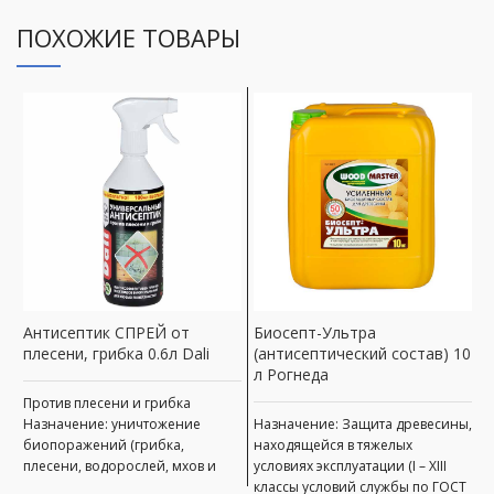
ПОХОЖИЕ ТОВАРЫ
Антисептик СПРЕЙ от
Биосепт-Ультра
В
плесени, грибка 0.6л Dali
(антисептический состав) 10
П
л Рогнеда
а
Р
Против плесени и грибка
Назначение: уничтожение
Назначение: Защита древесины,
А
биопоражений (грибка,
находящейся в тяжелых
плесени, водорослей, мхов и
условиях эксплуатации (I – ХIII
Н
др.) профилактическая
классы условий службы по ГОСТ