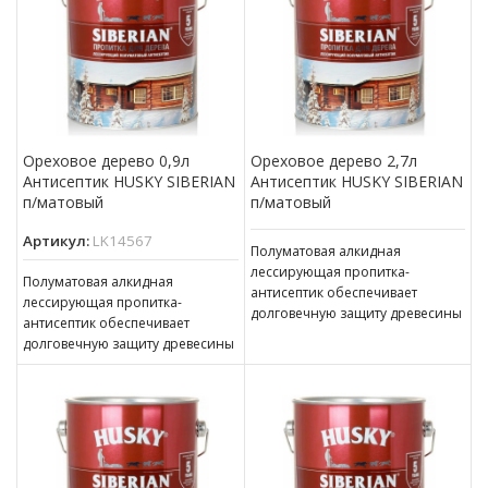
Ореховое дерево 0,9л
Ореховое дерево 2,7л
Антисептик HUSKY SIBERIAN
Антисептик HUSKY SIBERIAN
п/матовый
п/матовый
Артикул:
LK14567
Полуматовая алкидная
лессирующая пропитка-
Полуматовая алкидная
антисептик обеспечивает
лессирующая пропитка-
долговечную защиту древесины
антисептик обеспечивает
(до 5 лет). Наносится на
долговечную защиту древесины
бревенчатые и обшитые
(до 5 лет). Наносится на
отделочной доской фасады,
бревенчатые и обшитые
окна,
отделочной доской фасады,
окна,