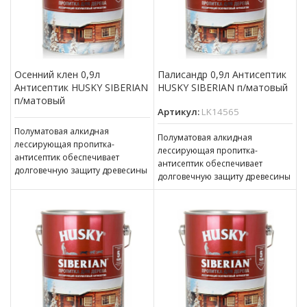
Осенний клен 0,9л
Палисандр 0,9л Антисептик
Антисептик HUSKY SIBERIAN
HUSKY SIBERIAN п/матовый
п/матовый
Артикул:
LK14565
Полуматовая алкидная
Полуматовая алкидная
лессирующая пропитка-
лессирующая пропитка-
антисептик обеспечивает
антисептик обеспечивает
долговечную защиту древесины
долговечную защиту древесины
(до 5 лет). Наносится на
(до 5 лет). Наносится на
бревенчатые и обшитые
бревенчатые и обшитые
отделочной доской фасады,
отделочной доской фасады,
окна,
окна,