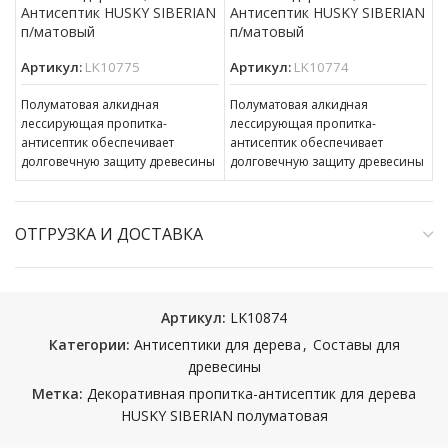
Антисептик HUSKY SIBERIAN
Антисептик HUSKY SIBERIAN
п/матовый
п/матовый
Артикул:
LK10775
Артикул:
LK10774
Полуматовая алкидная
Полуматовая алкидная
лессирующая пропитка-
лессирующая пропитка-
антисептик обеспечивает
антисептик обеспечивает
долговечную защиту древесины
долговечную защиту древесины
(до 5 лет). Наносится на
(до 5 лет). Наносится на
бревенчатые и обшитые
бревенчатые и обшитые
отделочной доской фасады,
отделочной доской фасады,
ОТГРУЗКА И ДОСТАВКА
окна,
окна,
Артикул:
LK10874
Категории:
Антисептики для дерева
,
Составы для
древесины
Метка:
Декоративная пропитка-антисептик для дерева
HUSKY SIBERIAN полуматовая