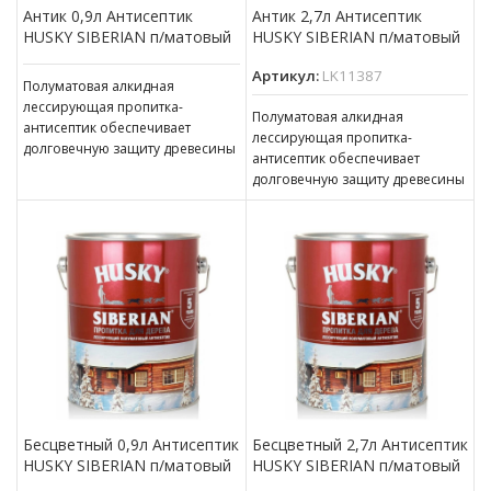
Антик 0,9л Антисептик
Антик 2,7л Антисептик
HUSKY SIBERIAN п/матовый
HUSKY SIBERIAN п/матовый
Артикул:
LK11387
Полуматовая алкидная
лессирующая пропитка-
Полуматовая алкидная
антисептик обеспечивает
лессирующая пропитка-
долговечную защиту древесины
антисептик обеспечивает
(до 5 лет). Наносится на
долговечную защиту древесины
бревенчатые и обшитые
(до 5 лет). Наносится на
отделочной доской фасады,
бревенчатые и обшитые
окна,
отделочной доской фасады,
окна,
Бесцветный 0,9л Антисептик
Бесцветный 2,7л Антисептик
HUSKY SIBERIAN п/матовый
HUSKY SIBERIAN п/матовый