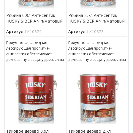
Рябина 0,9л Антисептик
Рябина 2,7л Антисептик
HUSKY SIBERIAN п/матовый
HUSKY SIBERIAN п/матовый
Артикул:
LK10874
Артикул:
LK10873
Полуматовая алкидная
Полуматовая алкидная
лессирующая пропитка-
лессирующая пропитка-
антисептик обеспечивает
антисептик обеспечивает
долговечную защиту древесины
долговечную защиту древесины
(до 5 лет). Наносится на
(до 5 лет). Наносится на
бревенчатые и обшитые
бревенчатые и обшитые
отделочной доской фасады,
отделочной доской фасады,
окна,
окна,
Тиковое дерево 0,9л
Тиковое дерево 2,7л