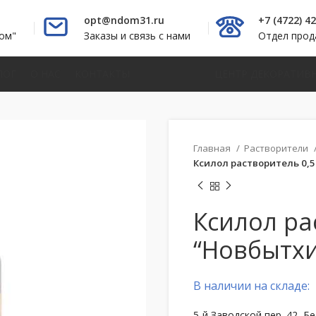
opt@ndom31.ru
+7 (4722) 4
ом"
Заказы и связь с нами
Отдел про
ЛОГ
О НАС
КОНТАКТЫ
ЦЕНТР ДЕКОРАТИВ
Главная
Растворители
Ксилол растворитель 0,5
Ксилол ра
“Новбытх
В наличии на складе:
5-й Заводской пер. 42, Б