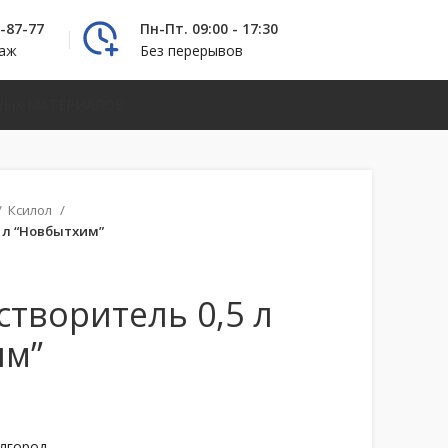
2-87-77
Пн-Пт. 09:00 - 17:30
даж
Без перерывов
НЫХ МАТЕРИАЛОВ
Ксилол
 л “Новбытхим”
створитель 0,5 л
им”
елгород