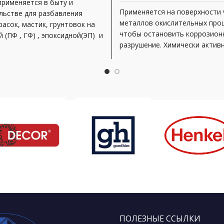
применяется в быту и
Применяется на поверхности
льстве для разбавления
металлов окислительных проц
расок, мастик, грунтовок на
чтобы остановить коррозион
 (ПФ , ГФ) , эпоксидной(ЭП) и
разрушение. Химически актив
«сильные» кислоты нейтрали
легко превращают образова
ПОЛЕЗНЫЕ ССЫЛКИ