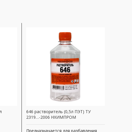
л
646 растворитель (0,5л ПЭТ) ТУ
Ацетон Г
2319…-2006 НХИМПРОМ
Артикул
Предназначается для разбавления