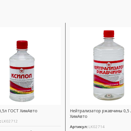
0,5л ГОСТ ХимАвто
Нейтрализатор ржавчины 0,5 
ХимАвто
:
LK02712
Артикул:
LK02714