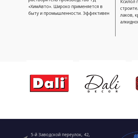
Ксилол 
«ХимАвто». Широко применяется в
строите
быту и промышленности. Эффективен
лаков, к
для разбавления эмалей, лаков,
алкидной
красок, грунтовок,
5-й Заводской переулок, 42,