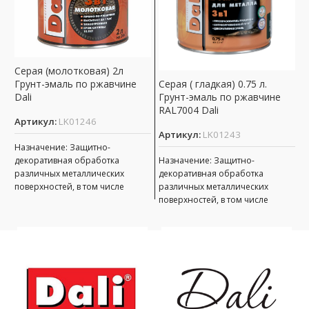
Серая (молотковая) 2л
Б
Грунт-эмаль по ржавчине
Г
Серая ( гладкая) 0.75 л.
Dali
D
Грунт-эмаль по ржавчине
RAL7004 Dali
Артикул:
LK01246
А
Артикул:
LK01243
Назначение: Защитно-
Н
декоративная обработка
д
Назначение: Защитно-
различных металлических
р
декоративная обработка
поверхностей, в том числе
п
различных металлических
пораженных точечной или
п
поверхностей, в том числе
сплошной коррозией c
с
пораженных точечной или
толщиной ржавчины до 100 мкм
т
сплошной коррозией c
толщиной ржавчины до 100 мкм