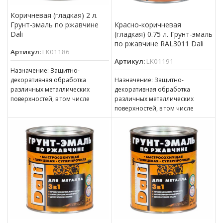
Коричневая (гладкая) 2 л.
Грунт-эмаль по ржавчине
Красно-коричневая
Dali
(гладкая) 0.75 л. Грунт-эмаль
по ржавчине RAL3011 Dali
Артикул:
LK01186
Артикул:
LK01191
Назначение: Защитно-
декоративная обработка
Назначение: Защитно-
различных металлических
декоративная обработка
поверхностей, в том числе
различных металлических
пораженных точечной или
поверхностей, в том числе
сплошной коррозией c
пораженных точечной или
толщиной ржавчины до 100 мкм
сплошной коррозией c
толщиной ржавчины до 100 мкм