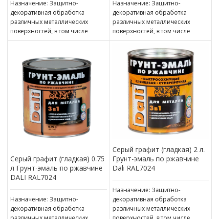
Назначение: Защитно-
Назначение: Защитно-
декоративная обработка
декоративная обработка
различных металлических
различных металлических
поверхностей, в том числе
поверхностей, в том числе
пораженных точечной или
пораженных точечной или
сплошной коррозией c
сплошной коррозией c
толщиной ржавчины до 100 мкм
толщиной ржавчины до 100 мкм
Серый графит (гладкая) 2 л.
Грунт-эмаль по ржавчине
Серый графит (гладкая) 0.75
Dali RAL7024
л Грунт-эмаль по ржавчине
DALI RAL7024
Назначение: Защитно-
декоративная обработка
Назначение: Защитно-
различных металлических
декоративная обработка
поверхностей, в том числе
различных металлических