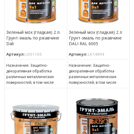
Зеленый мох (гладкая) 2 л.
Зеленый мох (гладкая) 2 л
Грунт-эмаль по ржавчине
Грунт-эмаль по ржавчине
Dali
DALI RAL 6005
Артикул:
LK01165
Артикул:
LK14894
Назначение: Защитно-
Назначение: Защитно-
декоративная обработка
декоративная обработка
различных металлических
различных металлических
поверхностей, в том числе
поверхностей, в том числе
пораженных точечной или
пораженных точечной или
сплошной коррозией c
сплошной коррозией c
толщиной ржавчины до 100 мкм
толщиной ржавчины до 100 мкм