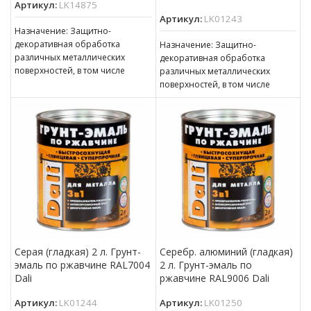
Артикул:
LK14875
Артикул:
LK01243
Назначение: Защитно-
декоративная обработка
Назначение: Защитно-
различных металлических
декоративная обработка
поверхностей, в том числе
различных металлических
пораженных точечной или
поверхностей, в том числе
сплошной коррозией c
пораженных точечной или
толщиной ржавчины до 100 мкм
сплошной коррозией c
толщиной ржавчины до 100 мкм
Серая (гладкая) 2 л. Грунт-
Серебр. алюминий (гладкая)
эмаль по ржавчине RAL7004
2 л. Грунт-эмаль по
Dali
ржавчине RAL9006 Dali
Артикул:
LK01244
Артикул:
LK01250