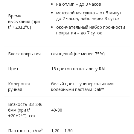
на отлип – до 3 часов
межслойная сушка – от 5 минут
Время
до 2 часов, либо через 3 суток
высыхания (при
t° +20±2°C)
окончательный набор прочности
покрытия – до 7 суток
Блеск покрытия
глянцевый (не менее 75%)
Цвет
15 цветов по каталогу RAL
Колеровка
белый цвет – универсальными
ручная
колерными пастами Dali™
Вязкость ВЗ-246
6мм (при t°
40-80
+20±2°C), сек
Плотность, г/см³
1,20 – 1,30