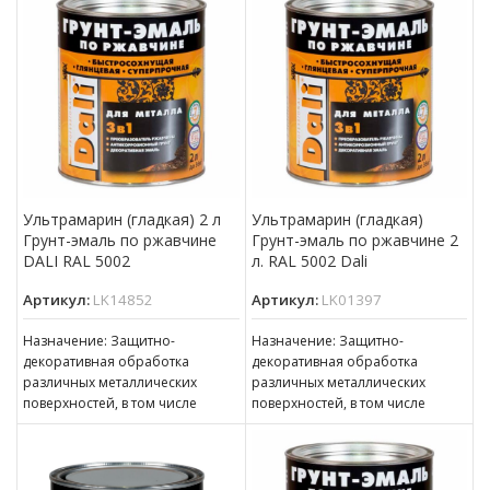
толщиной ржавчины до 100 мкм
Ультрамарин (гладкая) 2 л
Ультрамарин (гладкая)
Грунт-эмаль по ржавчине
Грунт-эмаль по ржавчине 2
DALI RAL 5002
л. RAL 5002 Dali
Артикул:
LK14852
Артикул:
LK01397
Назначение: Защитно-
Назначение: Защитно-
декоративная обработка
декоративная обработка
различных металлических
различных металлических
поверхностей, в том числе
поверхностей, в том числе
пораженных точечной или
пораженных точечной или
сплошной коррозией c
сплошной коррозией c
толщиной ржавчины до 100 мкм
толщиной ржавчины до 100 мкм