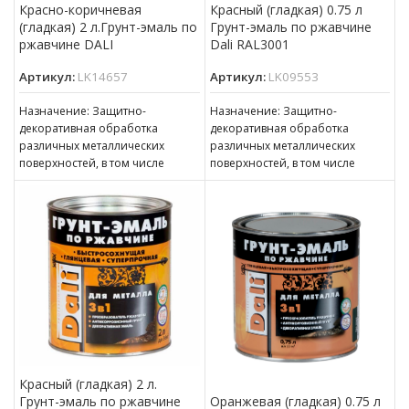
Красно-коричневая
Красный (гладкая) 0.75 л
(гладкая) 2 л.Грунт-эмаль по
Грунт-эмаль по ржавчине
ржавчине DALI
Dali RAL3001
Артикул:
LK14657
Артикул:
LK09553
Назначение: Защитно-
Назначение: Защитно-
декоративная обработка
декоративная обработка
различных металлических
различных металлических
поверхностей, в том числе
поверхностей, в том числе
пораженных точечной или
пораженных точечной или
сплошной коррозией c
сплошной коррозией c
толщиной ржавчины до 100 мкм
толщиной ржавчины до 100 мкм
Красный (гладкая) 2 л.
Грунт-эмаль по ржавчине
Оранжевая (гладкая) 0.75 л