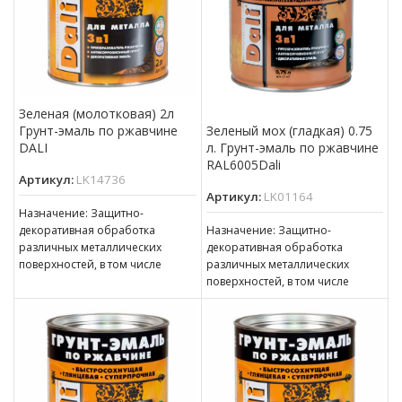
Зеленая (молотковая) 2л
Грунт-эмаль по ржавчине
Зеленый мох (гладкая) 0.75
DALI
л. Грунт-эмаль по ржавчине
RAL6005Dali
Артикул:
LK14736
Артикул:
LK01164
Назначение: Защитно-
декоративная обработка
Назначение: Защитно-
различных металлических
декоративная обработка
поверхностей, в том числе
различных металлических
пораженных точечной или
поверхностей, в том числе
сплошной коррозией c
пораженных точечной или
толщиной ржавчины до 100 мкм
сплошной коррозией c
толщиной ржавчины до 100 мкм