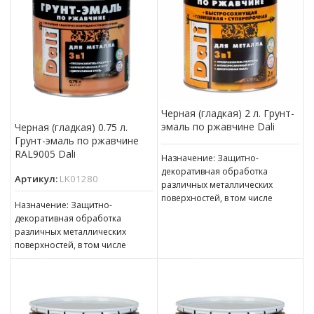
Черная (гладкая) 2 л. Грунт-
эмаль по ржавчине Dali
Черная (гладкая) 0.75 л.
Грунт-эмаль по ржавчине
RAL9005 Dali
Назначение: Защитно-
декоративная обработка
Артикул:
LK01280
различных металлических
поверхностей, в том числе
Назначение: Защитно-
пораженных точечной или
декоративная обработка
сплошной коррозией c
различных металлических
толщиной ржавчины до 100 мкм
поверхностей, в том числе
пораженных точечной или
сплошной коррозией c
толщиной ржавчины до 100 мкм