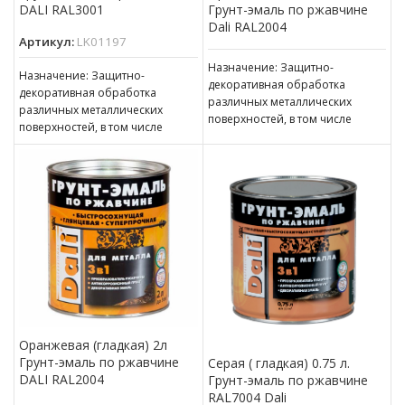
DALI RAL3001
Грунт-эмаль по ржавчине
Dali RAL2004
Артикул:
LK01197
Назначение: Защитно-
Назначение: Защитно-
декоративная обработка
декоративная обработка
различных металлических
различных металлических
поверхностей, в том числе
поверхностей, в том числе
пораженных точечной или
пораженных точечной или
сплошной коррозией c
сплошной коррозией c
толщиной ржавчины до 100 мкм
толщиной ржавчины до 100 мкм
Оранжевая (гладкая) 2л
Грунт-эмаль по ржавчине
Серая ( гладкая) 0.75 л.
DALI RAL2004
Грунт-эмаль по ржавчине
RAL7004 Dali