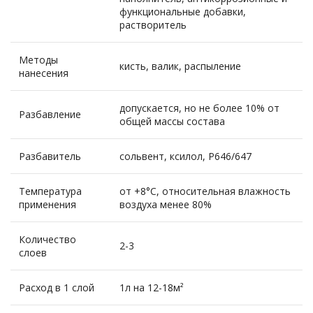
функциональные добавки,
растворитель
Методы
кисть, валик, распыление
нанесения
допускается, но не более 10% от
Разбавление
общей массы состава
Разбавитель
сольвент, ксилол, Р646/647
Температура
от +8°С, относительная влажность
применения
воздуха менее 80%
Количество
2-3
слоев
Расход в 1 слой
1л на 12-18м²