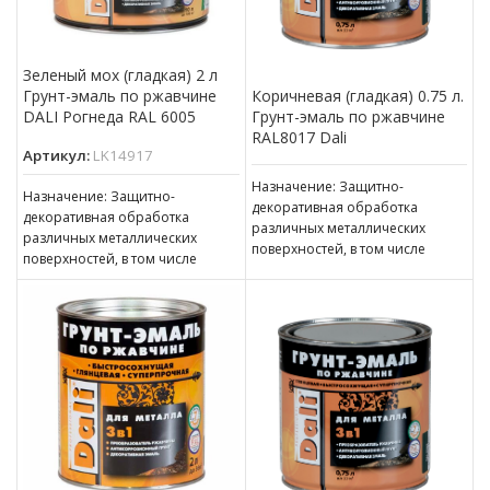
Зеленый мох (гладкая) 2 л
Грунт-эмаль по ржавчине
Коричневая (гладкая) 0.75 л.
DALI Рогнеда RAL 6005
Грунт-эмаль по ржавчине
RAL8017 Dali
Артикул:
LK14917
Назначение: Защитно-
Назначение: Защитно-
декоративная обработка
декоративная обработка
различных металлических
различных металлических
поверхностей, в том числе
поверхностей, в том числе
пораженных точечной или
пораженных точечной или
сплошной коррозией c
сплошной коррозией c
толщиной ржавчины до 100 мкм
толщиной ржавчины до 100 мкм