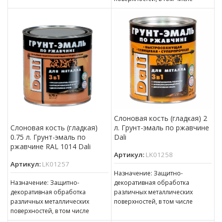
толщиной ржавчины до 100 мкм
пораженных точечной или
сплошной коррозией c
толщиной ржавчины до 100 мкм
Слоновая кость (гладкая) 2
л. Грунт-эмаль по ржавчине
Слоновая кость (гладкая)
Dali
0.75 л. Грунт-эмаль по
ржавчине RAL 1014 Dali
Артикул:
LK01258
Артикул:
LK01257
Назначение: Защитно-
декоративная обработка
Назначение: Защитно-
различных металлических
декоративная обработка
поверхностей, в том числе
различных металлических
пораженных точечной или
поверхностей, в том числе
сплошной коррозией c
пораженных точечной или