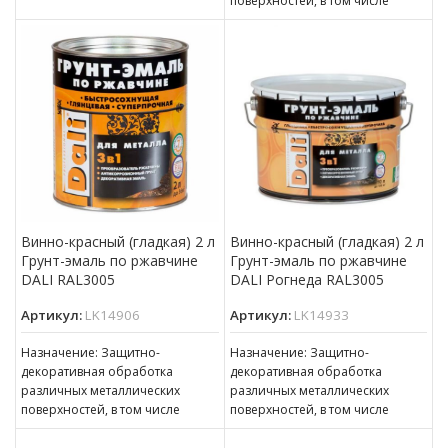
поверхностей, в том числе
сплошной коррозией с
пораженных точечной или
толщиной ржавчины до 100 мкм
сплошной коррозией c
толщиной ржавчины до 100 мкм
Винно-красный (гладкая) 2 л
Винно-красный (гладкая) 2 л
Грунт-эмаль по ржавчине
Грунт-эмаль по ржавчине
DALI RAL3005
DALI Рогнеда RAL3005
Артикул:
LK14906
Артикул:
LK14933
Назначение: Защитно-
Назначение: Защитно-
декоративная обработка
декоративная обработка
различных металлических
различных металлических
поверхностей, в том числе
поверхностей, в том числе
пораженных точечной или
пораженных точечной или
сплошной коррозией c
сплошной коррозией c