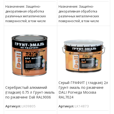
Назначение: Защитно-
Назначение: Защитно-
декоративная обработка
декоративная обработка
различных металлических
различных металлических
поверхностей, в том числе
поверхностей, в том числе
пораженных точечной или
пораженных точечной или
сплошной коррозией c
сплошной коррозией c
толщиной ржавчины до 100 мкм
толщиной ржавчины до 100 мкм
Серый ГРАФИТ ( гладкая) 2л
Грунт-эмаль по ржавчине
Серебристый алюминий
DALI Рогнеда Москва
(гладкая) 0.75 л Грунт-эмаль
RAL7024
по ржавчине Dali RAL9006
Артикул:
LK14873
Артикул:
LK09805