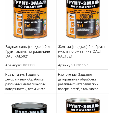
Водная синь (гладкая) 2 л.
Желтая (гладкая) 2 л. Грунт-
Грунт-эмаль по ржавчине
эмаль по ржавчине DALI
DALI RAL5021
RAL1021
Артикул:
LK01133
Артикул:
LK01157
Назначение: Защитно-
Назначение: Защитно-
декоративная обработка
декоративная обработка
различных металлических
различных металлических
поверхностей, в том числе
поверхностей, в том числе
пораженных точечной или
пораженных точечной или
сплошной коррозией c
сплошной коррозией c
толщиной ржавчины до 100 мкм
толщиной ржавчины до 100 мкм