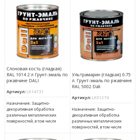
толщиной ржавчины до 100 мкм
сплошной коррозией c
толщиной ржавчины до 100 мкм
Слоновая кость (гладкая)
RAL 1014 2 л Грунт-эмаль по
Ультрамарин (гладкая) 0.75
ржавчине DALI
л. Грунт-эмаль по ржавчине
RAL 5002 Dali
Артикул:
LK14731
Артикул:
LK01274
Назначение: Защитно-
декоративная обработка
Назначение: Защитно-
различных металлических
декоративная обработка
поверхностей, в том числе
различных металлических
пораженных точечной или
поверхностей, в том числе
сплошной коррозией c
пораженных точечной или
толщиной ржавчины до 100 мкм
сплошной коррозией c