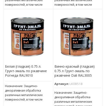
различных металлических
различных металлических
поверхностей, в том числе
поверхностей, в том числе
пораженных точечной или
пораженных точечной или
сплошной коррозией с
сплошной коррозией c
толщиной ржавчины до 100 мкм
толщиной ржавчины до 100 мкм
Белая (гладкая) 0.75 л.
Винно-красный (гладкая)
Грунт-эмаль по ржавчине
0.75 л Грунт-эмаль по
Рогнеда RAL9010
ржавчине Dali RAL3005
Артикул:
LK08518
Назначение: Защитно-
декоративная обработка
Назначение: Защитно-
различных металлических
декоративная обработка
поверхностей, в том числе
различных металлических
пораженных точечной или