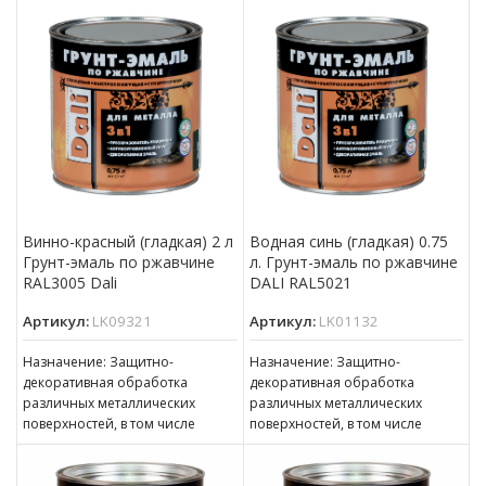
толщиной ржавчины до 100 мкм
толщиной ржавчины до 100 мкм
Винно-красный (гладкая) 2 л
Водная синь (гладкая) 0.75
Грунт-эмаль по ржавчине
л. Грунт-эмаль по ржавчине
RAL3005 Dali
DALI RAL5021
Артикул:
LK09321
Артикул:
LK01132
Назначение: Защитно-
Назначение: Защитно-
декоративная обработка
декоративная обработка
различных металлических
различных металлических
поверхностей, в том числе
поверхностей, в том числе
пораженных точечной или
пораженных точечной или
сплошной коррозией c
сплошной коррозией c
толщиной ржавчины до 100 мкм
толщиной ржавчины до 100 мкм