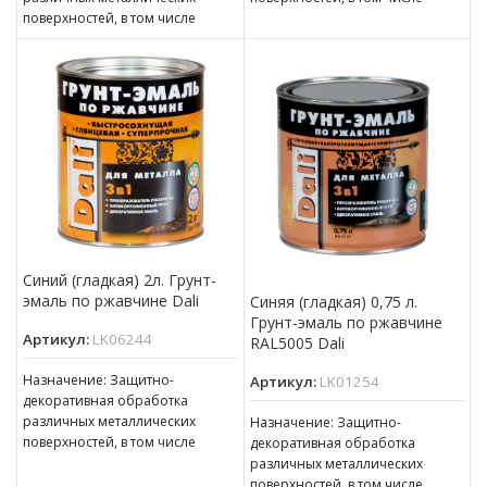
пораженных точечной или
поверхностей, в том числе
сплошной коррозией c
пораженных точечной или
толщиной ржавчины до 100 мкм
сплошной коррозией c
толщиной ржавчины до 100 мкм
Синий (гладкая) 2л. Грунт-
эмаль по ржавчине Dali
Синяя (гладкая) 0,75 л.
Грунт-эмаль по ржавчине
Артикул:
LK06244
RAL5005 Dali
Назначение: Защитно-
Артикул:
LK01254
декоративная обработка
различных металлических
Назначение: Защитно-
поверхностей, в том числе
декоративная обработка
пораженных точечной или
различных металлических
сплошной коррозией c
поверхностей, в том числе