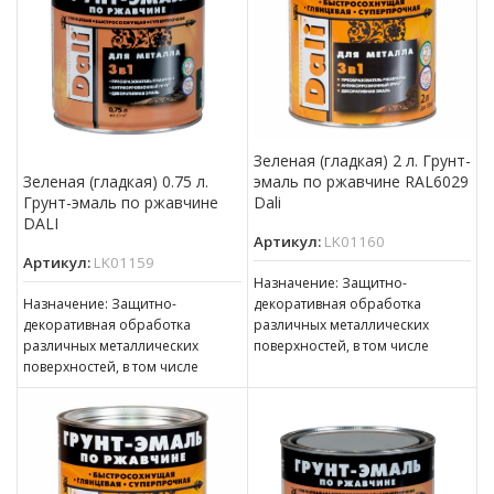
Зеленая (гладкая) 2 л. Грунт-
эмаль по ржавчине RAL6029
Зеленая (гладкая) 0.75 л.
Dali
Грунт-эмаль по ржавчине
DALI
Артикул:
LK01160
Артикул:
LK01159
Назначение: Защитно-
декоративная обработка
Назначение: Защитно-
различных металлических
декоративная обработка
поверхностей, в том числе
различных металлических
пораженных точечной или
поверхностей, в том числе
сплошной коррозией c
пораженных точечной или
толщиной ржавчины до 100 мкм
сплошной коррозией c
толщиной ржавчины до 100 мкм