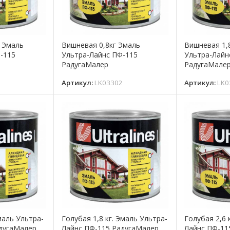
г Эмаль
Вишневая 0,8кг Эмаль
Вишневая 1,
-115
Ультра-Лайнс ПФ-115
Ультра-Лайн
РадугаМалер
РадугаМале
7
Артикул:
LK03302
Артикул:
LK0
маль Ультра-
Голубая 1,8 кг. Эмаль Ультра-
Голубая 2,6 
адугаМалер
Лайнс ПФ-115 РадугаМалер
Лайнс ПФ-11