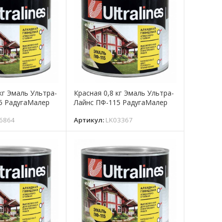
кг Эмаль Ультра-
Красная 0,8 кг Эмаль Ультра-
5 РадугаМалер
Лайнс ПФ-115 РадугаМалер
6864
Артикул:
LK03367