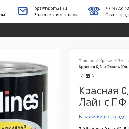
opt@ndom31.ru
+7 (4722) 4
ом"
Заказы и связь с нами
Отдел про
ЛОГ
О НАС
КОНТАКТЫ
ЦЕНТР ДЕКОРАТИВ
Главная
Краски
Эмал
Красная 0,8 кг Эмаль Ул
Красная 0
Лайнс ПФ-
В наличии на складе:
5-й Заводской пер. 42, Б