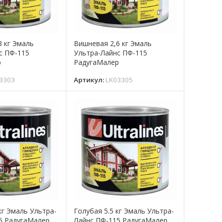
8 кг Эмаль
Вишневая 2,6 кг Эмаль
с ПФ-115
Ультра-Лайнс ПФ-115
р
РадугаМалер
3303
Артикул:
LK03305
кг Эмаль Ультра-
Голубая 5.5 кг Эмаль Ультра-
5 РадугаМалер
Лайнс ПФ-115 РадугаМалер