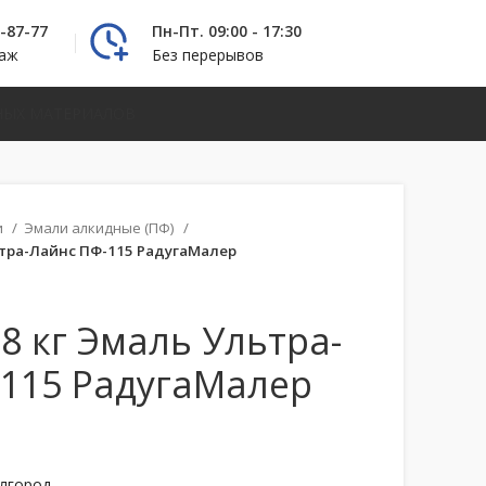
2-87-77
Пн-Пт. 09:00 - 17:30
даж
Без перерывов
НЫХ МАТЕРИАЛОВ
и
Эмали алкидные (ПФ)
ьтра-Лайнс ПФ-115 РадугаМалер
,8 кг Эмаль Ультра-
115 РадугаМалер
елгород