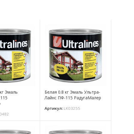
кг Эмаль
Белая 0.8 кг Эмаль Ультра-
-115
Лайнс ПФ-115 РадугаМалер
р
Артикул:
LK03255
0482