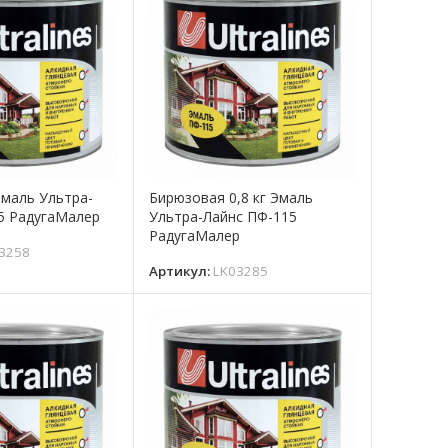
Эмаль Ультра-
Бирюзовая 0,8 кг Эмаль
5 РадугаМалер
Ультра-Лайнс ПФ-115
РадугаМалер
3258
Артикул:
LK03285