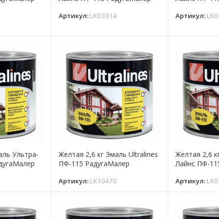
9
Артикул:
LK03314
Артикул:
LK0
аль Ультра-
Желтая 2,6 кг Эмаль Ultralines
Желтая 2,6 к
адугаМалер
ПФ-115 РадугаМалер
Лайнс ПФ-11
0
Артикул:
LK10470
Артикул:
LK0