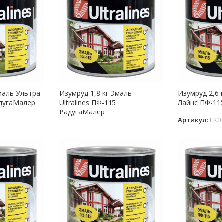
маль Ультра-
Изумруд 1,8 кг Эмаль
Изумруд 2,6 
адугаМалер
Ultralines ПФ-115
Лайнс ПФ-11
РадугаМалер
5
Артикул:
LK0