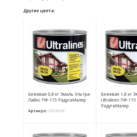
Другие цвета:
Бежевая 0,8 кг Эмаль Ультра-
Бежевая 1,8 кг 
Лайнс ПФ-115 РадугаМалер
Ultralines ПФ-115
РадугаМалер
Артикул:
LK03269