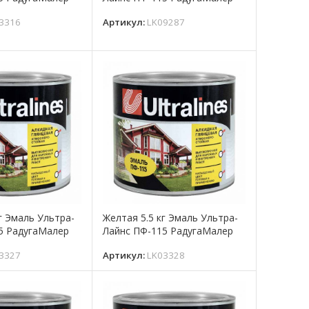
3316
Артикул:
LK09287
г Эмаль Ультра-
Желтая 5.5 кг Эмаль Ультра-
5 РадугаМалер
Лайнс ПФ-115 РадугаМалер
3327
Артикул:
LK03328