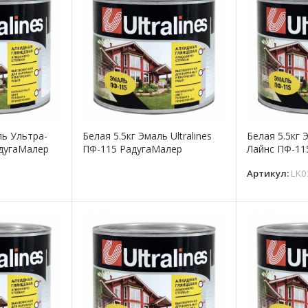
ль Ультра-
Белая 5.5кг Эмаль Ultralines
Белая 5.5кг 
адугаМалер
ПФ-115 РадугаМалер
Лайнс ПФ-11
7
Артикул:
LK0