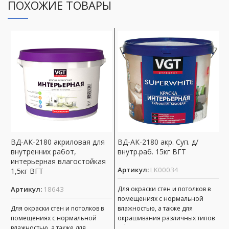
ПОХОЖИЕ ТОВАРЫ
ВД-АК-2180 акриловая для
ВД-АК-2180 акр. Суп. д/
Н
внутренних работ,
внутр.раб. 15кг ВГТ
Э
интерьерная влагостойкая
Артикул:
LK00034
А
1,5кг ВГТ
Артикул:
18643
Для окраски стен и потолков в
Д
помещениях с нормальной
р
Для окраски стен и потолков в
влажностью, а также для
п
помещениях с нормальной
окрашивания различных типов
о
влажностью, а также для
обоев. имеет хорошую адгезию
д