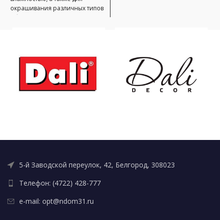
окрашивания различных типов
и
обоев. имеет хорошую адгезию
5-й Заводской переулок, 42, Белгород, 308023
Телефон: (4722) 428-777
e-mail: opt@ndom31.ru