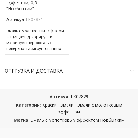
эффектом, 0,5 л.
“Новбытхим”
Артикул:
LK07881
Эмаль с молотковым эффектом
защищает, декорирует и
маскирует шероховатые
поверхности загрунтованных
стальных поверхностей,
эксплуатирующихся внутри и
снаружи помещений. Эмаль
ОТГРУЗКА И ДОСТАВКА
также
Артикул:
LK07829
Категории:
Краски
,
Эмали
,
Эмали с молотковым
эффектом
Метка:
Эмаль с молотковым эффектом Новбытхим