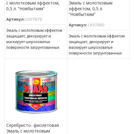
с молотковым эффектом,
Эмаль с молотковым
0,5 л. “Новбытхим”
эффектом, 0,5 л.
“Новбытхим”
Артикул:
LK07879
Артикул:
LK07880
Эмаль с молотковым эффектом
защищает, декорирует и
Эмаль с молотковым эффектом
маскирует шероховатые
защищает, декорирует и
поверхности загрунтованных
маскирует шероховатые
стальных поверхностей,
поверхности загрунтованных
эксплуатирующихся внутри и
стальных поверхностей,
снаружи помещений. Эмаль
эксплуатирующихся внутри и
также
снаружи помещений. Эмаль
также
Серебристо- фиолетовая
Эмаль с молотковым