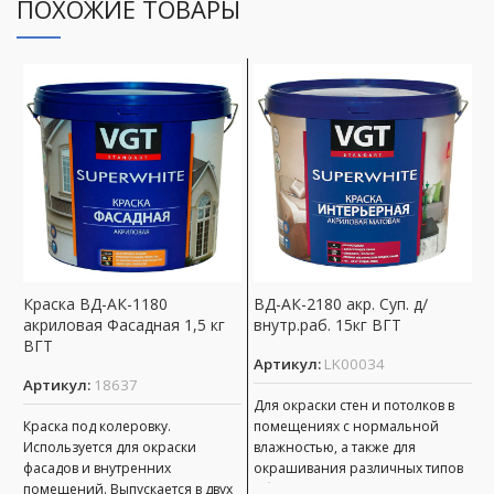
ПОХОЖИЕ ТОВАРЫ
Краска ВД-АК-1180
ВД-АК-2180 акр. Суп. д/
В
акриловая Фасадная 1,5 кг
внутр.раб. 15кг ВГТ
П
ВГТ
(
Артикул:
LK00034
Артикул:
18637
А
Для окраски стен и потолков в
Краска под колеровку.
помещениях с нормальной
А
Используется для окраски
влажностью, а также для
«
фасадов и внутренних
окрашивания различных типов
о
помещений. Выпускается в двух
обоев. имеет хорошую адгезию
к