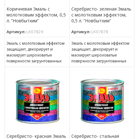
Коричневая Эмаль с
Серебристо- зеленая Эмаль
молотковым эффектом, 0,5
с молотковым эффектом,
л. “Новбытхим”
0,5 л. “Новбытхим”
Артикул:
LK07829
Артикул:
LK07878
Эмаль с молотковым эффектом
Эмаль с молотковым эффектом
защищает, декорирует и
защищает, декорирует и
маскирует шероховатые
маскирует шероховатые
поверхности загрунтованных
поверхности загрунтованных
стальных поверхностей,
стальных поверхностей,
эксплуатирующихся внутри и
эксплуатирующихся внутри и
снаружи помещений. Эмаль
снаружи помещений. Эмаль
также
также
Серебристо- красная Эмаль
Серебристо- стальная