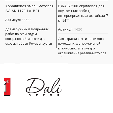
Коралловая эмаль матовая
ВД-АК-2180 акриловая для
В
ВД-АК-1179 1кг ВГТ
внутренних работ,
П
интерьерная влагостойкая 7
Артикул:
22522
А
кг ВГТ
Для наружных и внутренних
Артикул:
1620
Д
работ по всем видам
с
поверхностей, а также для
Для окраски стен и потолков в
х
окраски обоев. Рекомендуется
помещениях с нормальной
к
для использования в жилищном
влажностью, а также для
о
и
окрашивания различных типов
п
обоев. имеет хорошую адгезию
м