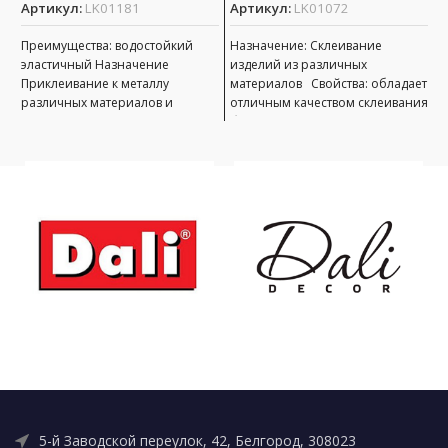
Артикул:
LK01181
Артикул:
LK01072
А
Преимущества: водостойкий
Назначение: Cклеивание
Д
эластичный Назначение
изделий из различных
н
Приклеивание к металлу
материалов Свойства: обладает
р
различных материалов и
отличным качеством склеивания
б
резины на основе натуральных,
большинства материалов
м
стирольных и изопреновых
простотой и удобством
М
каучуков. Свойства: высокая
применения сохраняет
м
клеящую
5-й Заводской переулок, 42, Белгород, 308023