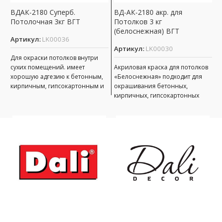
ВДАК-2180 Суперб.
ВД-АК-2180 акр. для
Н
Потолочная 3кг ВГТ
Потолков 3 кг
Э
(белоснежная) ВГТ
Артикул:
LK00036
А
Артикул:
LK00030
Для окраски потолков внутри
Д
сухих помещений. имеет
Акриловая краска для потолков
р
хорошую адгезию к бетонным,
«Белоснежная» подходит для
п
кирпичным, гипсокартонным и
окрашивания бетонных,
о
оштукатуренным поверхностям;
кирпичных, гипсокартонных
д
при необходимости краску
поверхностей в помещениях с
и
можно
нормальной влажностью.
имеет хорошую адгезию