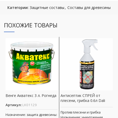
Категории:
Защитные составы
,
Составы для древесины
ПОХОЖИЕ ТОВАРЫ
Венге Акватекс 3 л. Рогнеда
Антисептик СПРЕЙ от
Г
плесени, грибка 0.6л Dali
(
Артикул:
LK01129
Р
Против плесени и грибка
Назначение: защита древесины:
А
Назначение: уничтожение