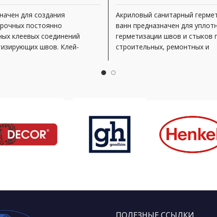
начен для создания
Акриловый санитарный гермет
рочных постоянно
ванн предназначен для уплот
ных клеевых соединений
герметизации швов и стыков 
тизирующих швов. Клей-
строительных, ремонтных и
к KUDO® HIGH TACK KX-3W
монтажных работах в
уется для монтажа
льных и декоративных
ов (зеркал, подоконников,
ПОЛЕЗНЫЕ ССЫЛКИ