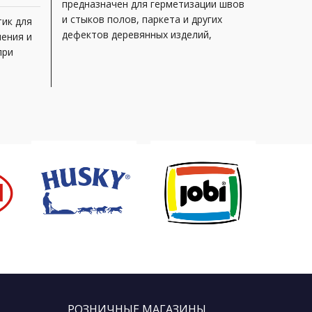
предназначен для герметизации швов
и стыков полов, паркета и других
ик для
Универс
дефектов деревянных изделий,
нения и
силикон
испытывающих небольшую
при
спектра
механическую нагрузку; для
Эластич
УФ-луча
цветов 
РОЗНИЧНЫЕ МАГАЗИНЫ