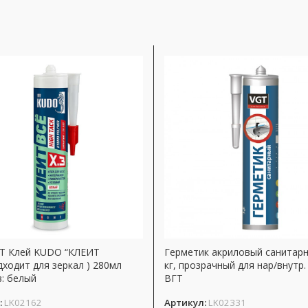
T Клей KUDO “КЛЕИТ
Герметик акриловый санитарн
дходит для зеркал ) 280мл
кг, прозрачный для нар/внутр
: белый
ВГТ
:
LK02162
Артикул:
LK02331