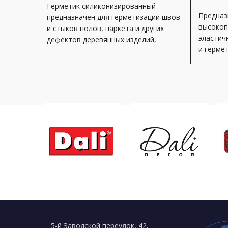
Герметик силиконизированный
Предназ
предназначен для герметизации швов
высокоп
и стыков полов, паркета и других
эластич
дефектов деревянных изделий,
и герме
испытывающих небольшую
гермети
механическую нагрузку; для
использ
строите
элемент
дверных
5-й Заводской переулок, 42,