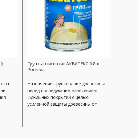
(с
Грунт-антисептик АКВАТЕКС 0.8 л.
Антижук 
Рогнеда
Артикул
ы: от
Назначение: грунтование древесины
Назначен
ни,
перед последующим нанесением
находящ
ния
финишных покрытий с целью:
эксплуата
усиленной защиты древесины от
службы п
биопоражений (гниения, плесени,
биопораж
нные
грибка) и насекомых-вредителей