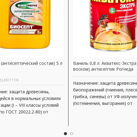
(антисептический состав) 5 л
Ваниль 0,8 л. Акватекс-Экстра 
воском) антисептик Рогнеда
:
LK01116
Назначение: защита древесин
биопоражений (гниения, плесе
ние: защита древесины,
грибка, синевы) от УФ-излуче
ейся в нормальных условиях
(потемнения, выгорания) от
ации (I – VIII классы условий
атмосферных воздействий
по ГОСТ 20022.2-80) от
декоративная отделка под це
жений (гниения,