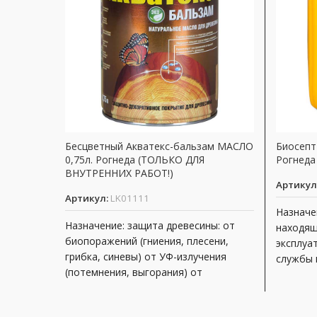
Бесцветный Акватекс-бальзам МАСЛО
Биосепт 
0,75л. Рогнеда (ТОЛЬКО ДЛЯ
Рогнеда
ВНУТРЕННИХ РАБОТ!)
Артикул
Артикул:
LK01111
Назначе
Назначение: защита древесины: от
находящ
биопоражений (гниения, плесени,
эксплуат
грибка, синевы) от УФ-излучения
службы 
(потемнения, выгорания) от
биопора
атмосферных воздействий
декоративная отделка под ценные