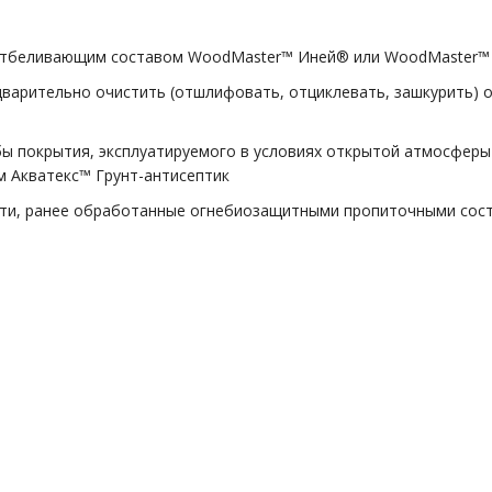
 отбеливающим составом WoodMaster™ Иней® или WoodMaster
варительно очистить (отшлифовать, отциклевать, зашкурить) о
бы покрытия, эксплуатируемого в условиях открытой атмосфер
м Акватекс™ Грунт-антисептик
ости, ранее обработанные огнебиозащитными пропиточными со