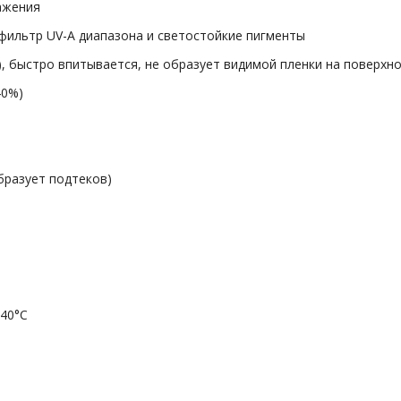
ажения
фильтр UV-A диапазона и светостойкие пигменты
), быстро впитывается, не образует видимой пленки на поверхн
40%)
бразует подтеков)
+40°С