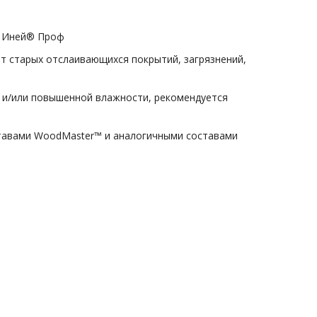
™ Иней® Проф
т старых отслаивающихся покрытий, загрязнений,
ы и/или повышенной влажности, рекомендуется
ставами WoodMaster™ и аналогичными составами