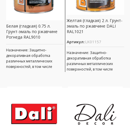
Желтая (гладкая) 2 л. Грунт-
эмаль по ржавчине DALI
Белая (гладкая) 0.75 л.
Ж
RAL1021
Грунт-эмаль по ржавчине
Г
Рогнеда RAL9010
D
Артикул:
LK01157
А
Назначение: Защитно-
Назначение: Защитно-
декоративная обработка
декоративная обработка
Н
различных металлических
различных металлических
д
поверхностей, в том числе
поверхностей, в том числе
р
пораженных точечной или
пораженных точечной или
п
сплошной коррозией с
сплошной коррозией c
п
толщиной ржавчины до 100 мкм
толщиной ржавчины до 100 мкм
с
т