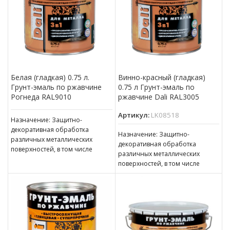
Белая (гладкая) 0.75 л.
Винно-красный (гладкая)
Грунт-эмаль по ржавчине
0.75 л Грунт-эмаль по
Рогнеда RAL9010
ржавчине Dali RAL3005
Артикул:
LK08518
Назначение: Защитно-
декоративная обработка
Назначение: Защитно-
различных металлических
декоративная обработка
поверхностей, в том числе
различных металлических
пораженных точечной или
поверхностей, в том числе
сплошной коррозией с
пораженных точечной или
толщиной ржавчины до 100 мкм
сплошной коррозией c
толщиной ржавчины до 100 мкм