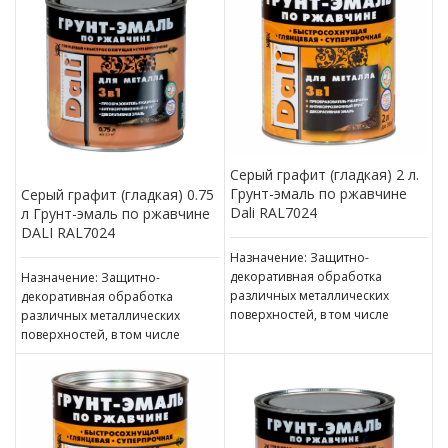
Серый графит (гладкая) 2 л.
Грунт-эмаль по ржавчине
Серый графит (гладкая) 0.75
Dali RAL7024
л Грунт-эмаль по ржавчине
DALI RAL7024
Назначение: Защитно-
декоративная обработка
Назначение: Защитно-
различных металлических
декоративная обработка
поверхностей, в том числе
различных металлических
пораженных точечной или
поверхностей, в том числе
сплошной коррозией c
пораженных точечной или
толщиной ржавчины до 100 мкм
сплошной коррозией c
толщиной ржавчины до 100 мкм