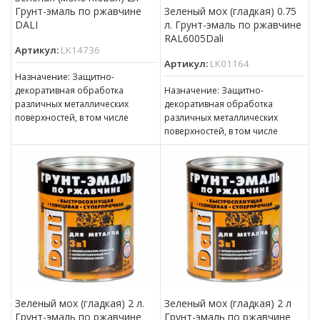
Грунт-эмаль по ржавчине
Зеленый мох (гладкая) 0.75
DALI
л. Грунт-эмаль по ржавчине
RAL6005Dali
Артикул:
LK14736
Артикул:
LK01164
Назначение: Защитно-
декоративная обработка
Назначение: Защитно-
различных металлических
декоративная обработка
поверхностей, в том числе
различных металлических
пораженных точечной или
поверхностей, в том числе
сплошной коррозией c
пораженных точечной или
толщиной ржавчины до 100 мкм
сплошной коррозией c
толщиной ржавчины до 100 мкм
Зеленый мох (гладкая) 2 л.
Зеленый мох (гладкая) 2 л
Грунт-эмаль по ржавчине
Грунт-эмаль по ржавчине