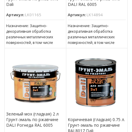
Dali
DALI RAL 6005
Артикул:
LK01165
Артикул:
LK14894
Назначение: Защитно-
Назначение: Защитно-
декоративная обработка
декоративная обработка
различных металлических
различных металлических
поверхностей, в том числе
поверхностей, в том числе
пораженных точечной или
пораженных точечной или
сплошной коррозией c
сплошной коррозией c
толщиной ржавчины до 100 мкм
толщиной ржавчины до 100 мкм
Зеленый мох (гладкая) 2 л
Грунт-эмаль по ржавчине
Коричневая (гладкая) 0.75 л.
DALI Рогнеда RAL 6005
Грунт-эмаль по ржавчине
RAL8017 Dali