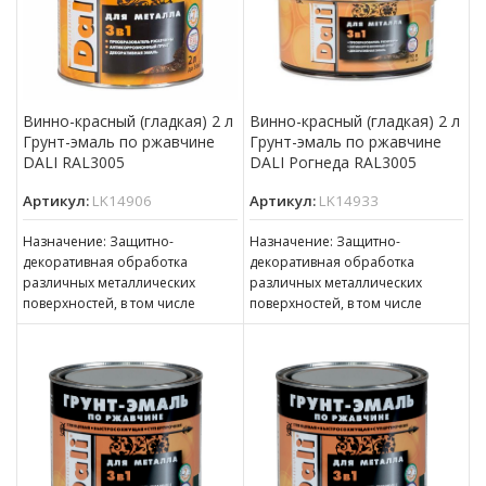
Винно-красный (гладкая) 2 л
Винно-красный (гладкая) 2 л
Грунт-эмаль по ржавчине
Грунт-эмаль по ржавчине
DALI RAL3005
DALI Рогнеда RAL3005
Артикул:
LK14906
Артикул:
LK14933
Назначение: Защитно-
Назначение: Защитно-
декоративная обработка
декоративная обработка
различных металлических
различных металлических
поверхностей, в том числе
поверхностей, в том числе
пораженных точечной или
пораженных точечной или
сплошной коррозией c
сплошной коррозией c
толщиной ржавчины до 100 мкм
толщиной ржавчины до 100 мкм