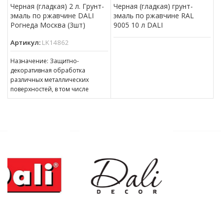
Черная (гладкая) 2 л. Грунт-
Черная (гладкая) грунт-
эмаль по ржавчине DALI
эмаль по ржавчине RAL
Рогнеда Москва (3шт)
9005 10 л DALI
Артикул:
LK14862
Назначение: Защитно-
декоративная обработка
различных металлических
поверхностей, в том числе
пораженных точечной или
сплошной коррозией c
толщиной ржавчины до 100 мкм