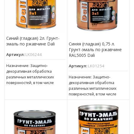
Синий (гладкая) 2л. Грунт-
эмаль по ржавчине Dali
Синяя (гладкая) 0,75 л.
Грунт-эмаль по ржавчине
Артикул:
LK06244
RAL5005 Dali
Назначение: Защитно-
Артикул:
LK01254
декоративная обработка
различных металлических
Назначение: Защитно-
поверхностей, в том числе
декоративная обработка
пораженных точечной или
различных металлических
сплошной коррозией c
поверхностей, в том числе
толщиной ржавчины до 100 мкм
пораженных точечной или
сплошной коррозией c
толщиной ржавчины до 100 мкм