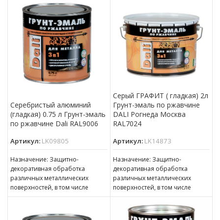
толщиной ржавчины до 100 мкм
толщиной ржавчины до 100 мкм
Серый ГРАФИТ ( гладкая) 2л
Грунт-эмаль по ржавчине
Серебристый алюминий
DALI Рогнеда Москва
(гладкая) 0.75 л Грунт-эмаль
RAL7024
по ржавчине Dali RAL9006
Артикул:
LK14873
Артикул:
LK09805
Назначение: Защитно-
Назначение: Защитно-
декоративная обработка
декоративная обработка
различных металлических
различных металлических
поверхностей, в том числе
поверхностей, в том числе
пораженных точечной или
пораженных точечной или
сплошной коррозией c
сплошной коррозией c
толщиной ржавчины до 100 мкм
толщиной ржавчины до 100 мкм