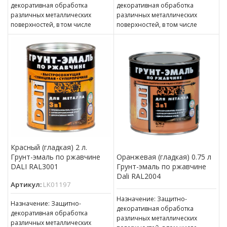
декоративная обработка
декоративная обработка
различных металлических
различных металлических
поверхностей, в том числе
поверхностей, в том числе
пораженных точечной или
пораженных точечной или
сплошной коррозией c
сплошной коррозией c
толщиной ржавчины до 100 мкм
толщиной ржавчины до 100 мкм
Красный (гладкая) 2 л.
Грунт-эмаль по ржавчине
Оранжевая (гладкая) 0.75 л
DALI RAL3001
Грунт-эмаль по ржавчине
Dali RAL2004
Артикул:
LK01197
Назначение: Защитно-
Назначение: Защитно-
декоративная обработка
декоративная обработка
различных металлических
различных металлических