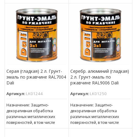
сплошной коррозией c
пораженных точечной или
толщиной ржавчины до 100 мкм
сплошной коррозией c
толщиной ржавчины до 100 мкм
Серая (гладкая) 2 л. Грунт-
Серебр. алюминий (гладкая)
эмаль по ржавчине RAL7004
2 л. Грунт-эмаль по
Dali
ржавчине RAL9006 Dali
Артикул:
LK01244
Артикул:
LK01250
Назначение: Защитно-
Назначение: Защитно-
декоративная обработка
декоративная обработка
различных металлических
различных металлических
поверхностей, в том числе
поверхностей, в том числе
пораженных точечной или
пораженных точечной или
сплошной коррозией c
сплошной коррозией c