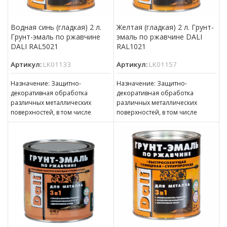
Водная синь (гладкая) 2 л.
Желтая (гладкая) 2 л. Грунт-
Грунт-эмаль по ржавчине
эмаль по ржавчине DALI
DALI RAL5021
RAL1021
Артикул:
LK01133
Артикул:
LK01157
Назначение: Защитно-
Назначение: Защитно-
декоративная обработка
декоративная обработка
различных металлических
различных металлических
поверхностей, в том числе
поверхностей, в том числе
пораженных точечной или
пораженных точечной или
сплошной коррозией c
сплошной коррозией c
толщиной ржавчины до 100 мкм
толщиной ржавчины до 100 мкм