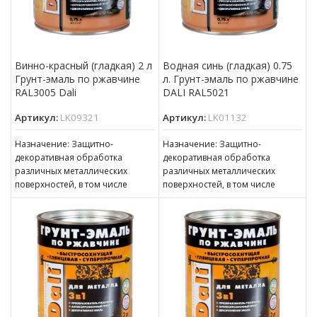
Винно-красный (гладкая) 2 л
Водная синь (гладкая) 0.75
Грунт-эмаль по ржавчине
л. Грунт-эмаль по ржавчине
RAL3005 Dali
DALI RAL5021
Артикул:
LK09321
Артикул:
LK01132
Назначение: Защитно-
Назначение: Защитно-
декоративная обработка
декоративная обработка
различных металлических
различных металлических
поверхностей, в том числе
поверхностей, в том числе
пораженных точечной или
пораженных точечной или
сплошной коррозией c
сплошной коррозией c
толщиной ржавчины до 100 мкм
толщиной ржавчины до 100 мкм