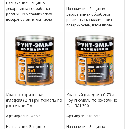
Назначение: Защитно-
декоративная обработка
Назначение: Защитно-
различных металлических
декоративная обработка
поверхностей, в том числе
различных металлических
пораженных точечной или
поверхностей, в том числе
сплошной коррозией c
пораженных точечной или
толщиной ржавчины до 100 мкм
сплошной коррозией c
толщиной ржавчины до 100 мкм
Красно-коричневая
Красный (гладкая) 0.75 л
(гладкая) 2 л.Грунт-эмаль по
Грунт-эмаль по ржавчине
ржавчине DALI
Dali RAL3001
Артикул:
LK14657
Артикул:
LK09553
Назначение: Защитно-
Назначение: Защитно-