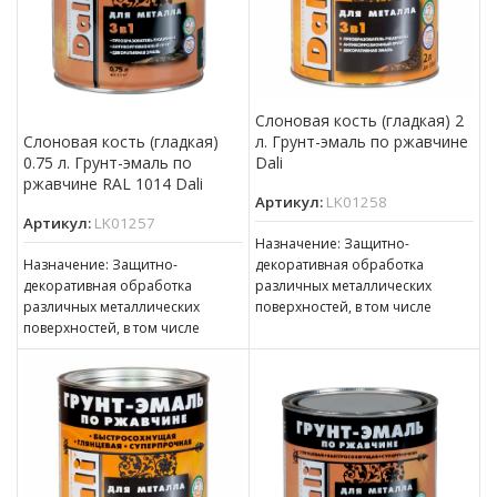
Слоновая кость (гладкая) 2
л. Грунт-эмаль по ржавчине
Слоновая кость (гладкая)
Dali
0.75 л. Грунт-эмаль по
ржавчине RAL 1014 Dali
Артикул:
LK01258
Артикул:
LK01257
Назначение: Защитно-
декоративная обработка
Назначение: Защитно-
различных металлических
декоративная обработка
поверхностей, в том числе
различных металлических
пораженных точечной или
поверхностей, в том числе
сплошной коррозией c
пораженных точечной или
толщиной ржавчины до 100 мкм
сплошной коррозией c
толщиной ржавчины до 100 мкм