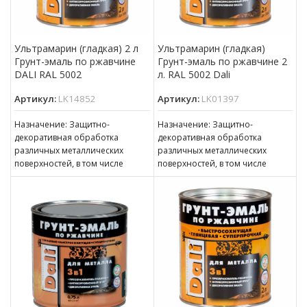
Ультрамарин (гладкая) 2 л
Ультрамарин (гладкая)
Грунт-эмаль по ржавчине
Грунт-эмаль по ржавчине 2
DALI RAL 5002
л. RAL 5002 Dali
Артикул:
LK14852
Артикул:
LK01397
Назначение: Защитно-
Назначение: Защитно-
декоративная обработка
декоративная обработка
различных металлических
различных металлических
поверхностей, в том числе
поверхностей, в том числе
пораженных точечной или
пораженных точечной или
сплошной коррозией c
сплошной коррозией c
толщиной ржавчины до 100 мкм
толщиной ржавчины до 100 мкм