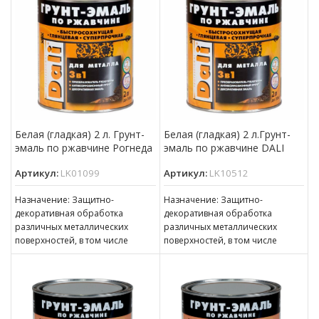
Белая (гладкая) 2 л. Грунт-
Белая (гладкая) 2 л.Грунт-
эмаль по ржавчине Рогнеда
эмаль по ржавчине DALI
Артикул:
LK01099
Артикул:
LK10512
Назначение: Защитно-
Назначение: Защитно-
декоративная обработка
декоративная обработка
различных металлических
различных металлических
поверхностей, в том числе
поверхностей, в том числе
пораженных точечной или
пораженных точечной или
сплошной коррозией с
сплошной коррозией c
толщиной ржавчины до 100 мкм
толщиной ржавчины до 100 мкм