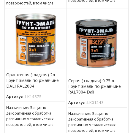
поверхностей, в том числе
поверхностей, в том числе
пораженных точечной или
пораженных точечной или
сплошной коррозией c
сплошной коррозией c
толщиной ржавчины до 100 мкм
толщиной ржавчины до 100 мкм
Оранжевая (гладкая) 2л
Грунт-эмаль по ржавчине
Серая ( гладкая) 0.75 л.
DALI RAL2004
Грунт-эмаль по ржавчине
RAL7004 Dali
Артикул:
LK14875
Артикул:
LK01243
Назначение: Защитно-
декоративная обработка
Назначение: Защитно-
различных металлических
декоративная обработка
поверхностей, в том числе
различных металлических
пораженных точечной или
поверхностей, в том числе