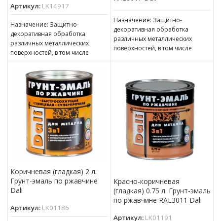
Артикул:
LK14917
Назначение: Защитно-
Назначение: Защитно-
декоративная обработка
декоративная обработка
различных металлических
различных металлических
поверхностей, в том числе
поверхностей, в том числе
пораженных точечной или
пораженных точечной или
сплошной коррозией c
сплошной коррозией c
толщиной ржавчины до 100 мкм
толщиной ржавчины до 100 мкм
Коричневая (гладкая) 2 л.
Грунт-эмаль по ржавчине
Красно-коричневая
Dali
(гладкая) 0.75 л. Грунт-эмаль
по ржавчине RAL3011 Dali
Артикул:
LK01186
Артикул:
LK01191