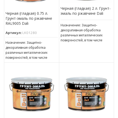
Черная (гладкая) 2 л. Грунт-
эмаль по ржавчине Dali
Черная (гладкая) 0.75 л.
Грунт-эмаль по ржавчине
RAL9005 Dali
Назначение: Защитно-
декоративная обработка
Артикул:
LK01280
различных металлических
поверхностей, в том числе
Назначение: Защитно-
пораженных точечной или
декоративная обработка
сплошной коррозией c
различных металлических
толщиной ржавчины до 100 мкм
поверхностей, в том числе
пораженных точечной или
сплошной коррозией c
толщиной ржавчины до 100 мкм