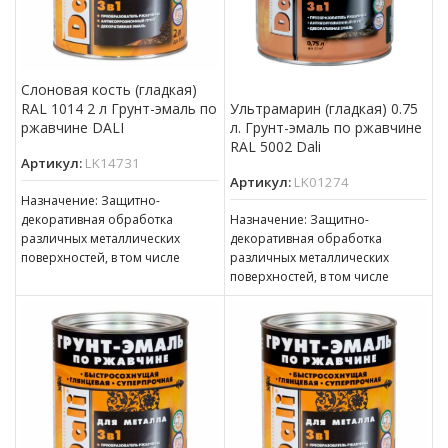
Слоновая кость (гладкая)
RAL 1014 2 л Грунт-эмаль по
Ультрамарин (гладкая) 0.75
ржавчине DALI
л. Грунт-эмаль по ржавчине
RAL 5002 Dali
Артикул:
LK14731
Артикул:
LK01274
Назначение: Защитно-
декоративная обработка
Назначение: Защитно-
различных металлических
декоративная обработка
поверхностей, в том числе
различных металлических
пораженных точечной или
поверхностей, в том числе
сплошной коррозией c
пораженных точечной или
толщиной ржавчины до 100 мкм
сплошной коррозией c
толщиной ржавчины до 100 мкм