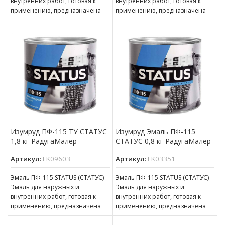
внутренних работ, готовая к
внутренних работ, готовая к
применению, предназначена
применению, предназначена
для покрытия металлических,
для покрытия металлических,
деревянных, бетонных,
деревянных, бетонных,
оштукатуренных
оштукатуренных
Изумруд ПФ-115 ТУ СТАТУС
Изумруд Эмаль ПФ-115
1,8 кг РадугаМалер
СТАТУС 0,8 кг РадугаМалер
Артикул:
LK09603
Артикул:
LK03351
Эмаль ПФ-115 STATUS (СТАТУС)
Эмаль ПФ-115 STATUS (СТАТУС)
Эмаль для наружных и
Эмаль для наружных и
внутренних работ, готовая к
внутренних работ, готовая к
применению, предназначена
применению, предназначена
для покрытия металлических,
для покрытия металлических,