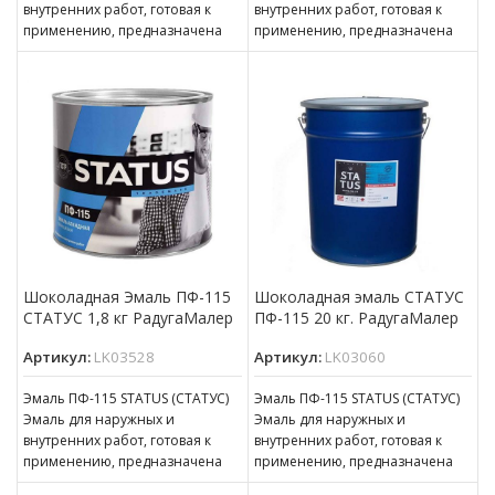
внутренних работ, готовая к
внутренних работ, готовая к
применению, предназначена
применению, предназначена
для покрытия металлических,
для покрытия металлических,
деревянных, бетонных,
деревянных, бетонных,
оштукатуренных
оштукатуренных
Шоколадная Эмаль ПФ-115
Шоколадная эмаль СТАТУС
СТАТУС 1,8 кг РадугаМалер
ПФ-115 20 кг. РадугаМалер
Артикул:
LK03528
Артикул:
LK03060
Эмаль ПФ-115 STATUS (СТАТУС)
Эмаль ПФ-115 STATUS (СТАТУС)
Эмаль для наружных и
Эмаль для наружных и
внутренних работ, готовая к
внутренних работ, готовая к
применению, предназначена
применению, предназначена
для покрытия металлических,
для покрытия металлических,