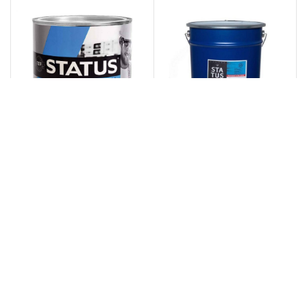
деревянных, бетонных,
деревянных, бетонных,
оштукатуренных
оштукатуренных
Ярко-зеленая 1,8 кг Эмаль
Ярко-зеленая 20 кг Эмаль
ПФ-115 СТАТУС
ПФ-115 СТАТУС
Радугамалер
РадугаМалер
Артикул:
LK03540
Артикул:
LK03544
Эмаль ПФ-115 STATUS (СТАТУС)
Эмаль ПФ-115 STATUS (СТАТУС)
Эмаль для наружных и
Эмаль для наружных и
внутренних работ, готовая к
внутренних работ, готовая к
применению, предназначена
применению, предназначена
для покрытия металлических,
для покрытия металлических,
деревянных, бетонных,
деревянных, бетонных,
оштукатуренных
оштукатуренных