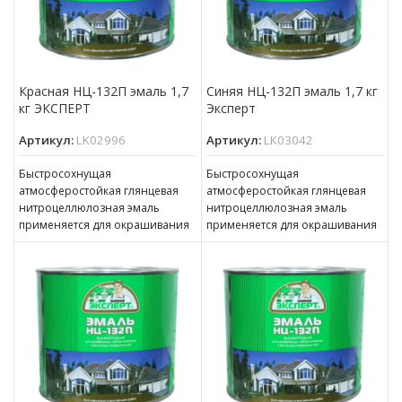
Красная НЦ-132П эмаль 1,7
Синяя НЦ-132П эмаль 1,7 кг
кг ЭКСПЕРТ
Эксперт
Артикул:
LK02996
Артикул:
LK03042
Быстросохнущая
Быстросохнущая
атмосферостойкая глянцевая
атмосферостойкая глянцевая
нитроцеллюлозная эмаль
нитроцеллюлозная эмаль
применяется для окрашивания
применяется для окрашивания
деревянных, оштукатуренных и
деревянных, оштукатуренных и
металлических поверхностей,
металлических поверхностей,
изделий и оборудования
изделий и оборудования
снаружи и внутри помещений.
снаружи и внутри помещений.