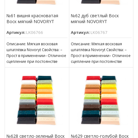
№61 вишня красноватая
№62 дуб светлый Воск
Воск мягкий NOVORYT
мягкий NOVORYT
Артикул:
LK06766
Артикул:
LK06767
Описание: Мягкая восковая
Описание: Мягкая восковая
шпатлёвка Novoryt Свойства: –
шпатлёвка Novoryt Свойства: –
Прост в применении– Отличное
Прост в применении– Отличное
сцепление при постоянстве
сцепление при постоянстве
консистенции– Готов к
консистенции– Готов к
нанесению– Пригоден для
нанесению– Пригоден для
№628 светло-зеленый Воск
№629 светло-голубой Воск