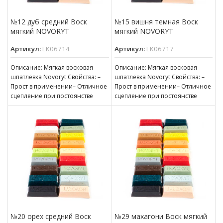
№12 дуб средний Воск
№15 вишня темная Воск
мягкий NOVORYT
мягкий NOVORYT
Артикул:
LK06714
Артикул:
LK06717
Описание: Мягкая восковая
Описание: Мягкая восковая
шпатлёвка Novoryt Свойства: –
шпатлёвка Novoryt Свойства: –
Прост в применении– Отличное
Прост в применении– Отличное
сцепление при постоянстве
сцепление при постоянстве
консистенции– Готов к
консистенции– Готов к
нанесению– Пригоден для
нанесению– Пригоден для
№20 орех средний Воск
№29 махагони Воск мягкий