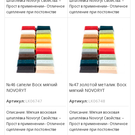
шпатлёвка Novoryt Свойства: –
шпатлёвка Novoryt Свойства: –
Прост в применении– Отличное
Прост в применении– Отличное
сцепление при постоянстве
сцепление при постоянстве
консистенции– Готов к
консистенции– Готов к
нанесению– Пригоден для
нанесению– Пригоден для
№46 сапели Воск мягкий
№47 золотой металик Воск
NOVORYT
мягкий NOVORYT
Артикул:
LK06747
Артикул:
LK06748
Описание: Мягкая восковая
Описание: Мягкая восковая
шпатлёвка Novoryt Свойства: –
шпатлёвка Novoryt Свойства: –
Прост в применении– Отличное
Прост в применении– Отличное
сцепление при постоянстве
сцепление при постоянстве