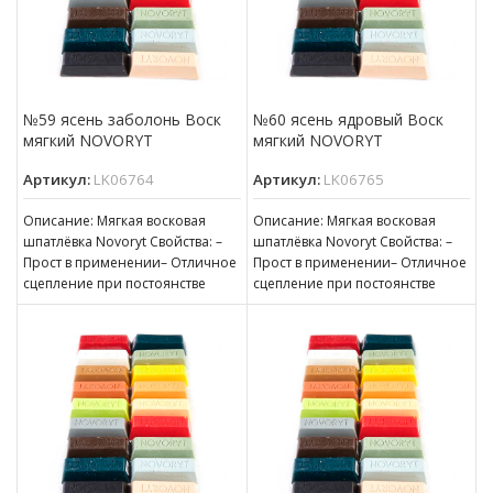
№59 ясень заболонь Воск
№60 ясень ядровый Воск
мягкий NOVORYT
мягкий NOVORYT
Артикул:
LK06764
Артикул:
LK06765
Описание: Мягкая восковая
Описание: Мягкая восковая
шпатлёвка Novoryt Свойства: –
шпатлёвка Novoryt Свойства: –
Прост в применении– Отличное
Прост в применении– Отличное
сцепление при постоянстве
сцепление при постоянстве
консистенции– Готов к
консистенции– Готов к
нанесению– Пригоден для
нанесению– Пригоден для