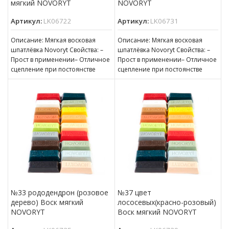
мягкий NOVORYT
NOVORYT
Артикул:
LK06722
Артикул:
LK06731
Описание: Мягкая восковая
Описание: Мягкая восковая
шпатлёвка Novoryt Свойства: –
шпатлёвка Novoryt Свойства: –
Прост в применении– Отличное
Прост в применении– Отличное
сцепление при постоянстве
сцепление при постоянстве
консистенции– Готов к
консистенции– Готов к
нанесению– Пригоден для
нанесению– Пригоден для
№33 рододендрон (розовое
№37 цвет
дерево) Воск мягкий
лососевых(красно-розовый)
NOVORYT
Воск мягкий NOVORYT