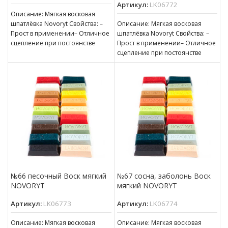
Артикул:
LK06772
Описание: Мягкая восковая
шпатлёвка Novoryt Свойства: –
Описание: Мягкая восковая
Прост в применении– Отличное
шпатлёвка Novoryt Свойства: –
сцепление при постоянстве
Прост в применении– Отличное
консистенции– Готов к
сцепление при постоянстве
нанесению– Пригоден для
консистенции– Готов к
нанесению– Пригоден для
№66 песочный Воск мягкий
№67 сосна, заболонь Воск
NOVORYT
мягкий NOVORYT
Артикул:
LK06773
Артикул:
LK06774
Описание: Мягкая восковая
Описание: Мягкая восковая