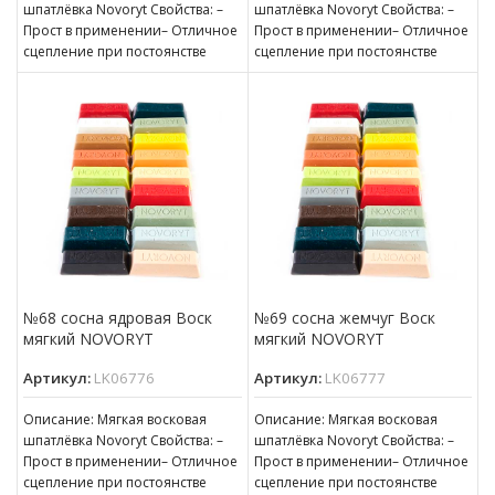
шпатлёвка Novoryt Свойства: –
шпатлёвка Novoryt Свойства: –
Прост в применении– Отличное
Прост в применении– Отличное
сцепление при постоянстве
сцепление при постоянстве
консистенции– Готов к
консистенции– Готов к
нанесению– Пригоден для
нанесению– Пригоден для
№68 сосна ядровая Воск
№69 сосна жемчуг Воск
мягкий NOVORYT
мягкий NOVORYT
Артикул:
LK06776
Артикул:
LK06777
Описание: Мягкая восковая
Описание: Мягкая восковая
шпатлёвка Novoryt Свойства: –
шпатлёвка Novoryt Свойства: –
Прост в применении– Отличное
Прост в применении– Отличное
сцепление при постоянстве
сцепление при постоянстве