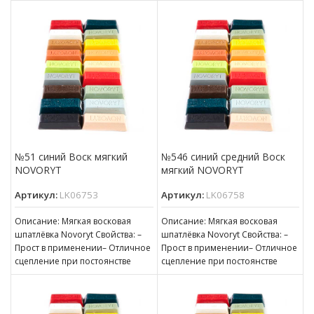
консистенции– Готов к
консистенции– Готов к
нанесению– Пригоден для
нанесению– Пригоден для
№51 синий Воск мягкий
№546 синий средний Воск
NOVORYT
мягкий NOVORYT
Артикул:
LK06753
Артикул:
LK06758
Описание: Мягкая восковая
Описание: Мягкая восковая
шпатлёвка Novoryt Свойства: –
шпатлёвка Novoryt Свойства: –
Прост в применении– Отличное
Прост в применении– Отличное
сцепление при постоянстве
сцепление при постоянстве
консистенции– Готов к
консистенции– Готов к
нанесению– Пригоден для
нанесению– Пригоден для