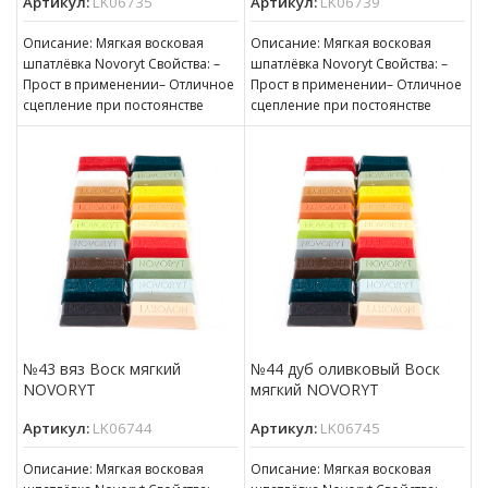
Артикул:
LK06735
Артикул:
LK06739
Описание: Мягкая восковая
Описание: Мягкая восковая
шпатлёвка Novoryt Свойства: –
шпатлёвка Novoryt Свойства: –
Прост в применении– Отличное
Прост в применении– Отличное
сцепление при постоянстве
сцепление при постоянстве
консистенции– Готов к
консистенции– Готов к
нанесению– Пригоден для
нанесению– Пригоден для
№43 вяз Воск мягкий
№44 дуб оливковый Воск
NOVORYT
мягкий NOVORYT
Артикул:
LK06744
Артикул:
LK06745
Описание: Мягкая восковая
Описание: Мягкая восковая