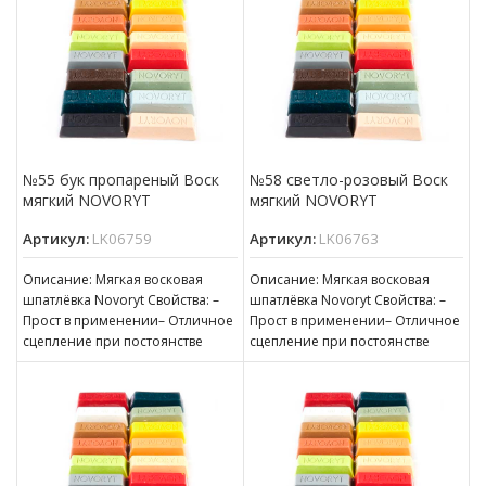
№55 бук пропареный Воск
№58 светло-розовый Воск
мягкий NOVORYT
мягкий NOVORYT
Артикул:
LK06759
Артикул:
LK06763
Описание: Мягкая восковая
Описание: Мягкая восковая
шпатлёвка Novoryt Свойства: –
шпатлёвка Novoryt Свойства: –
Прост в применении– Отличное
Прост в применении– Отличное
сцепление при постоянстве
сцепление при постоянстве
консистенции– Готов к
консистенции– Готов к
нанесению– Пригоден для
нанесению– Пригоден для