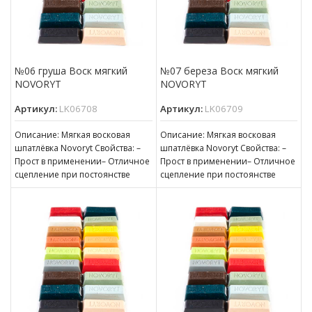
№06 груша Воск мягкий
№07 береза Воск мягкий
NOVORYT
NOVORYT
Артикул:
LK06708
Артикул:
LK06709
Описание: Мягкая восковая
Описание: Мягкая восковая
шпатлёвка Novoryt Свойства: –
шпатлёвка Novoryt Свойства: –
Прост в применении– Отличное
Прост в применении– Отличное
сцепление при постоянстве
сцепление при постоянстве
консистенции– Готов к
консистенции– Готов к
нанесению– Пригоден для
нанесению– Пригоден для