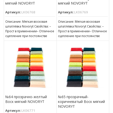
мягкий NOVORYT
мягкий NOVORYT
Артикул:
LK06768
Артикул:
LK06769
Описание: Мягкая восковая
Описание: Мягкая восковая
шпатлёвка Novoryt Свойства: –
шпатлёвка Novoryt Свойства: –
Прост в применении– Отличное
Прост в применении– Отличное
сцепление при постоянстве
сцепление при постоянстве
консистенции– Готов к
консистенции– Готов к
нанесению– Пригоден для
нанесению– Пригоден для
№64 прозрачно-желтый
№65 прозрачный-
Воск мягкий NOVORYT
коричневатый Воск мягкий
NOVORYT
Артикул:
LK06771