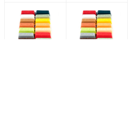
консистенции– Готов к
консистенции– Готов к
нанесению– Пригоден для
нанесению– Пригоден для
№741 PL итальянский орех
№75 дуб пропаренный
Воск мягкий NOVORYT
светлый Воск мягкий
NOVORYT
Артикул:
LK06783
Артикул:
LK06786
Описание: Мягкая восковая
шпатлёвка Novoryt Свойства: –
Описание: Мягкая восковая
Прост в применении– Отличное
шпатлёвка Novoryt Свойства: –
сцепление при постоянстве
Прост в применении– Отличное
консистенции– Готов к
сцепление при постоянстве
нанесению– Пригоден для
консистенции– Готов к
нанесению– Пригоден для