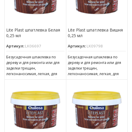
Lite Plast шпатлевка Белая
Lite Plast шпатлевка Вишня
0,25 мл
0,25 мл
Артикул:
LK06697
Артикул:
LK09798
Безусадочная шпаклевка по
Безусадочная шпаклевка по
дереву и для ремонта или для
дереву и для ремонта или для
заделки трещин,
заделки трещин,
легконаносимая, легкая, для
легконаносимая, легкая, для
наружных и внутренних работ.
наружных и внутренних работ.
LITEPLAST предназначен для
LITEPLAST предназначен для