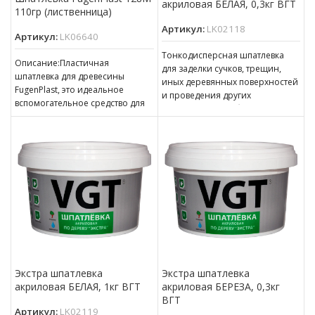
акриловая БЕЛАЯ, 0,3кг ВГТ
110гр (лиственница)
Артикул:
LK02118
Артикул:
LK06640
Тонкодисперсная шпатлевка
Описание:Пластичная
для заделки сучков, трещин,
шпатлевка для древесины
иных деревянных поверхностей
FugenPlast, это идеальное
и проведения других
вспомогательное средство для
ответственных работ. может
заделки дефектов и
применяться в качестве
повреждений на
финишной шпатлевки,
необработанной
древесине.После высыхания
место заделки
Экстра шпатлевка
Экстра шпатлевка
акриловая БЕЛАЯ, 1кг ВГТ
акриловая БЕРЕЗА, 0,3кг
ВГТ
Артикул:
LK02119