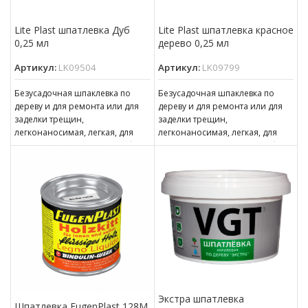
Lite Plast шпатлевка Дуб
Lite Plast шпатлевка красное
0,25 мл
дерево 0,25 мл
Артикул:
LK09504
Артикул:
LK09799
Безусадочная шпаклевка по
Безусадочная шпаклевка по
дереву и для ремонта или для
дереву и для ремонта или для
заделки трещин,
заделки трещин,
легконаносимая, легкая, для
легконаносимая, легкая, для
наружных и внутренних работ.
наружных и внутренних работ.
LITEPLAST предназначен для
LITEPLAST предназначен для
Экстра шпатлевка
Шпатлевка FugenPlast 128М