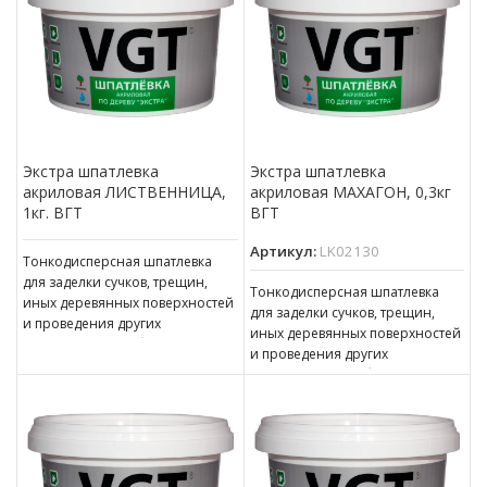
Экстра шпатлевка
Экстра шпатлевка
акриловая ЛИСТВЕННИЦА,
акриловая МАХАГОН, 0,3кг
1кг. ВГТ
ВГТ
Артикул:
LK02130
Тонкодисперсная шпатлевка
для заделки сучков, трещин,
Тонкодисперсная шпатлевка
иных деревянных поверхностей
для заделки сучков, трещин,
и проведения других
иных деревянных поверхностей
ответственных работ. может
и проведения других
применяться в качестве
ответственных работ. может
финишной шпатлевки,
применяться в качестве
финишной шпатлевки,