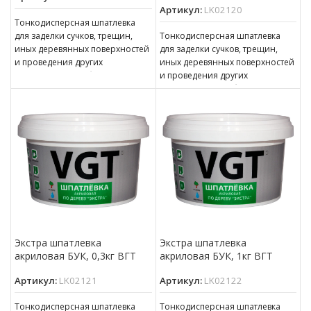
Артикул:
LK02120
Тонкодисперсная шпатлевка
для заделки сучков, трещин,
Тонкодисперсная шпатлевка
иных деревянных поверхностей
для заделки сучков, трещин,
и проведения других
иных деревянных поверхностей
ответственных работ. может
и проведения других
применяться в качестве
ответственных работ. может
финишной шпатлевки,
применяться в качестве
финишной шпатлевки,
Экстра шпатлевка
Экстра шпатлевка
акриловая БУК, 0,3кг ВГТ
акриловая БУК, 1кг ВГТ
Артикул:
LK02121
Артикул:
LK02122
Тонкодисперсная шпатлевка
Тонкодисперсная шпатлевка