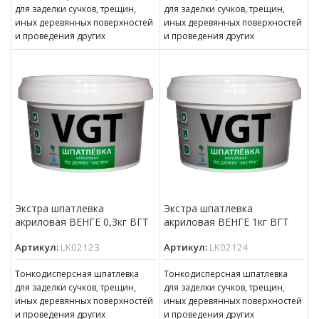
для заделки сучков, трещин,
для заделки сучков, трещин,
иных деревянных поверхностей
иных деревянных поверхностей
и проведения других
и проведения других
ответственных работ. может
ответственных работ. может
применяться в качестве
применяться в качестве
финишной шпатлевки,
финишной шпатлевки,
Экстра шпатлевка
Экстра шпатлевка
акриловая ВЕНГЕ 0,3кг ВГТ
акриловая ВЕНГЕ 1кг ВГТ
Артикул:
LK02123
Артикул:
LK02124
Тонкодисперсная шпатлевка
Тонкодисперсная шпатлевка
для заделки сучков, трещин,
для заделки сучков, трещин,
иных деревянных поверхностей
иных деревянных поверхностей
и проведения других
и проведения других