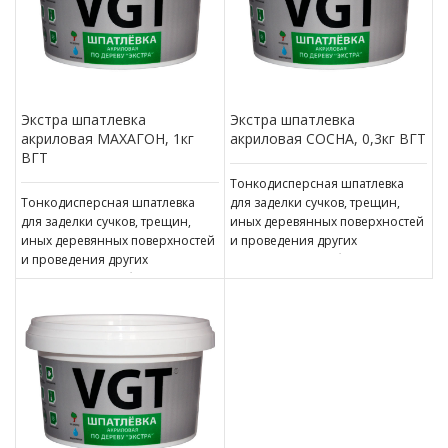
Экстра шпатлевка
Экстра шпатлевка
акриловая МАХАГОН, 1кг
акриловая СОСНА, 0,3кг ВГТ
ВГТ
Тонкодисперсная шпатлевка
Тонкодисперсная шпатлевка
для заделки сучков, трещин,
для заделки сучков, трещин,
иных деревянных поверхностей
иных деревянных поверхностей
и проведения других
и проведения других
ответственных работ. может
ответственных работ. может
применяться в качестве
применяться в качестве
финишной шпатлевки,
финишной шпатлевки,