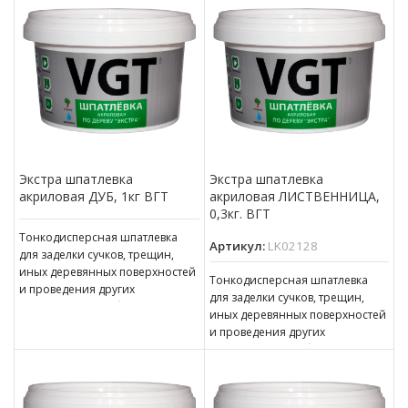
финишной шпатлевки,
Экстра шпатлевка
Экстра шпатлевка
акриловая ДУБ, 1кг ВГТ
акриловая ЛИСТВЕННИЦА,
0,3кг. ВГТ
Тонкодисперсная шпатлевка
Артикул:
LK02128
для заделки сучков, трещин,
иных деревянных поверхностей
Тонкодисперсная шпатлевка
и проведения других
для заделки сучков, трещин,
ответственных работ. может
иных деревянных поверхностей
применяться в качестве
и проведения других
финишной шпатлевки,
ответственных работ. может
применяться в качестве
финишной шпатлевки,