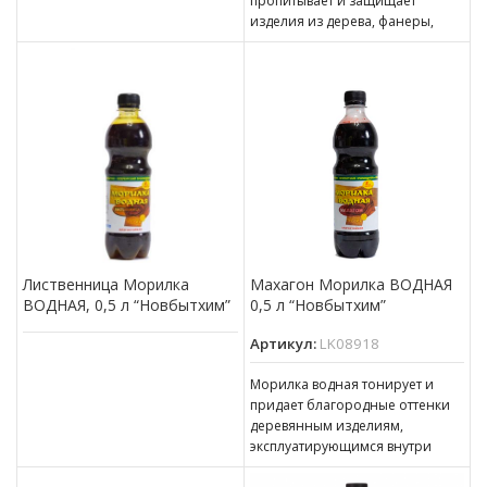
пропитывает и защищает
изделия из дерева, фанеры,
МДФ, ДСП, ДВП, ОСП (OSB),
эксплуатирующиеся в
атмосферных условиях
Лиственница Морилка
Махагон Морилка ВОДНАЯ
ВОДНАЯ, 0,5 л “Новбытхим”
0,5 л “Новбытхим”
Артикул:
LK08918
Морилка водная тонирует и
придает благородные оттенки
деревянным изделиям,
эксплуатирующимся внутри
помещений. Может