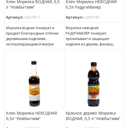
Клен Морилка ВОДНАЯ, 0,5
Клён Морилка НЕВОДНАЯ
л “Новбытхим”
0,5л РадугаМалер
Артикул:
LK07817
Артикул:
LK09195
Морилка водная тонирует и
Морилка неводная
придает благородные оттенки
РАДУГАМАЛЕР тонирует,
деревянным изделиям,
пропитывает и защищает
эксплуатирующимся внутри
изделия из дерева, фанеры,
помещений. Может
МДФ, ДСП, ДВП, ОСП (OSB),
использоваться для наружных
эксплуатирующиеся в
работ при условии
атмосферных условиях
последующего
Клен Морилка НЕВОДНАЯ
Красное дерево Морилка
0,5л “Новбытхим”
ВОДНАЯ, 0,5 л “Новбытхим”