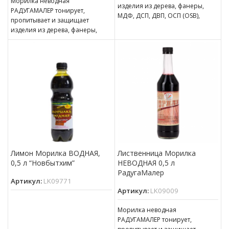
Морилка неводная
изделия из дерева, фанеры,
РАДУГАМАЛЕР тонирует,
МДФ, ДСП, ДВП, ОСП (OSB),
пропитывает и защищает
эксплуатирующиеся в
изделия из дерева, фанеры,
атмосферных условиях и
МДФ, ДСП, ДВП, ОСП (OSB),
эксплуатирующиеся в
атмосферных условиях
Лимон Морилка ВОДНАЯ,
Лиственница Морилка
0,5 л “Новбытхим”
НЕВОДНАЯ 0,5 л
РадугаМалер
Артикул:
LK09771
Артикул:
LK09009
Морилка неводная
РАДУГАМАЛЕР тонирует,