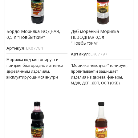
Бордо Морилка ВОДНАЯ,
Дуб мореный Морилка
0,5 л “Новбытхим”
НЕВОДНАЯ 0,5л
“Новбытхим”
Артикул:
LK07784
Артикул:
LK07797
Морилка водная тонирует и
придает благородные оттенки
“Морилка неводная” тонирует,
деревянным изделиям,
пропитывает и защищает
эксплуатирующимся внутри
изделия из дерева, фанеры,
помещений. Может
МДФ, ДСП, ДВП, ОСП (OSB),
использоваться для наружных
эксплуатирующиеся в
работ при условии
атмосферных условиях и
последующего