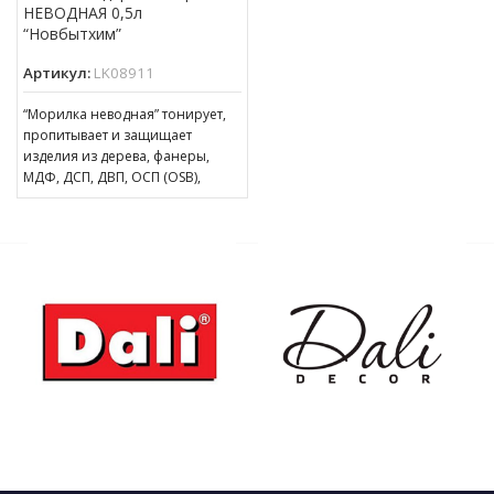
НЕВОДНАЯ 0,5л
“Новбытхим”
Артикул:
LK08911
“Морилка неводная” тонирует,
пропитывает и защищает
изделия из дерева, фанеры,
МДФ, ДСП, ДВП, ОСП (OSB),
эксплуатирующиеся в
атмосферных условиях и