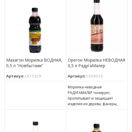
использоваться для наружных
работ при условии
последующего
Махагон Морилка ВОДНАЯ,
Орегон Морилка НЕВОДНАЯ
0,5 л “Новбытхим”
0,5 л РадугаМалер
Артикул:
LK15329
Артикул:
LK09010
Морилка неводная
РАДУГАМАЛЕР тонирует,
пропитывает и защищает
изделия из дерева, фанеры,
МДФ, ДСП, ДВП, ОСП (OSB),
эксплуатирующиеся в
атмосферных условиях