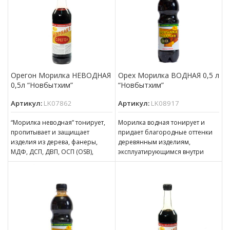
Орегон Морилка НЕВОДНАЯ
Орех Морилка ВОДНАЯ 0,5 л
0,5л “Новбытхим”
“Новбытхим”
Артикул:
LK07862
Артикул:
LK08917
“Морилка неводная” тонирует,
Морилка водная тонирует и
пропитывает и защищает
придает благородные оттенки
изделия из дерева, фанеры,
деревянным изделиям,
МДФ, ДСП, ДВП, ОСП (OSB),
эксплуатирующимся внутри
эксплуатирующиеся в
помещений. Может
атмосферных условиях и
использоваться для наружных
работ при условии
последующего