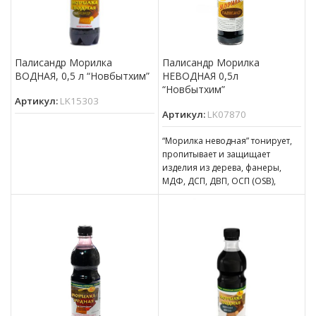
Палисандр Морилка
Палисандр Морилка
ВОДНАЯ, 0,5 л “Новбытхим”
НЕВОДНАЯ 0,5л
“Новбытхим”
Артикул:
LK15303
Артикул:
LK07870
“Морилка неводная” тонирует,
пропитывает и защищает
изделия из дерева, фанеры,
МДФ, ДСП, ДВП, ОСП (OSB),
эксплуатирующиеся в
атмосферных условиях и