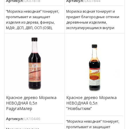
Артикул:
LK07818
Артикул:
LK07844
“Морилка неводная” тонирует,
Морилка водная тонирует и
пропитывает и защищает
придает благородные оттенки
изделия из дерева, фанеры,
деревянным изделиям,
МДФ, ДСП, ДВП, ОСП (OSB),
эксплуатирующимся внутри
эксплуатирующиеся в
помещений. Может
атмосферных условиях и
использоваться для наружных
работ при условии
последующего
Красное дерево Морилка
Красное дерево Морилка
НЕВОДНАЯ 0,5л
НЕВОДНАЯ 0,5л
РадугаМалер
“Новбытхим”
Артикул:
LK10446
“Морилка неводная” тонирует,
пропитывает и защищает