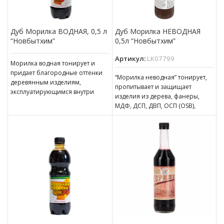
Дуб Морилка ВОДНАЯ, 0,5 л
Дуб Морилка НЕВОДНАЯ
“Новбытхим”
0,5л “Новбытхим”
Артикул:
LK07799
Морилка водная тонирует и
придает благородные оттенки
“Морилка неводная” тонирует,
деревянным изделиям,
пропитывает и защищает
эксплуатирующимся внутри
изделия из дерева, фанеры,
помещений. Может
МДФ, ДСП, ДВП, ОСП (OSB),
использоваться для наружных
эксплуатирующиеся в
работ при условии
атмосферных условиях и
последующего