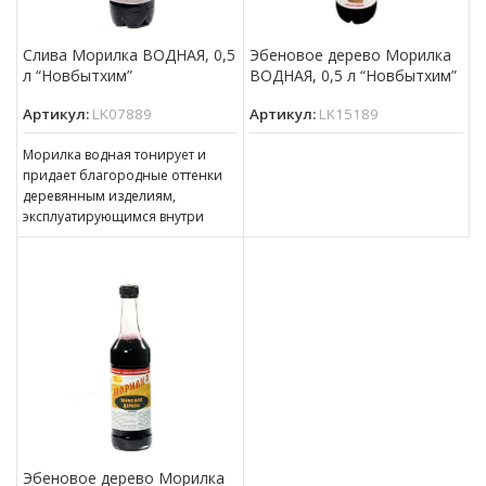
Слива Морилка ВОДНАЯ, 0,5
Эбеновое дерево Морилка
л “Новбытхим”
ВОДНАЯ, 0,5 л “Новбытхим”
Артикул:
LK07889
Артикул:
LK15189
Морилка водная тонирует и
придает благородные оттенки
деревянным изделиям,
эксплуатирующимся внутри
помещений. Может
использоваться для наружных
работ при условии
последующего
Эбеновое дерево Морилка