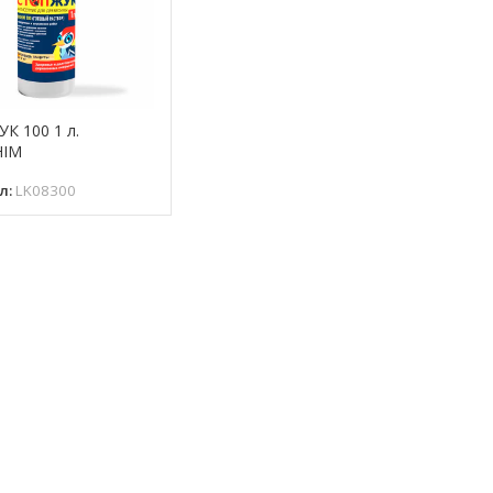
К 100 1 л.
IM
л:
LK08300