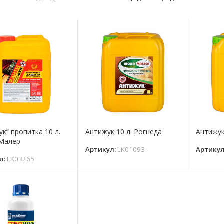
к” пропитка 10 л.
Антижук 10 л. Рогнеда
Антижук
Малер
Артикул:
LK01093
Артику
л:
LK03265