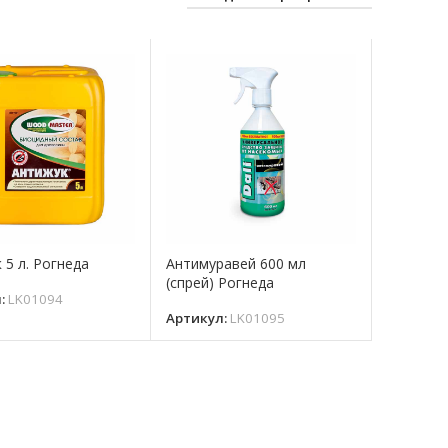
 5 л. Рогнеда
Антимуравей 600 мл
(спрей) Рогнеда
л:
LK01094
Артикул:
LK01095