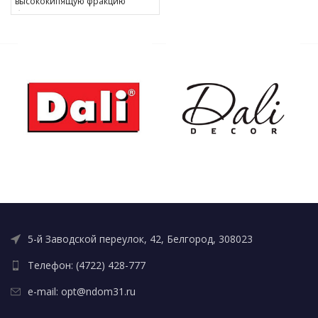
высококипящую фракцию
бензина, применяется
в лакокрасочной
промышленности,
в производстве олиф и других
отраслях промышленности.
5-й Заводской переулок, 42, Белгород, 308023
Телефон: (4722) 428-777
e-mail: opt@ndom31.ru