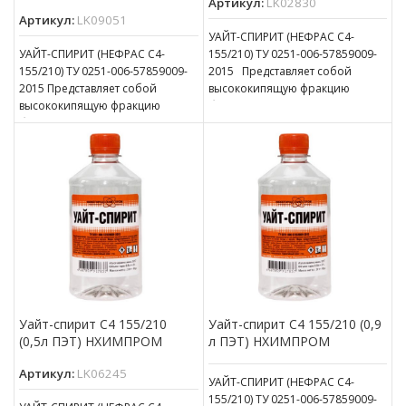
Артикул:
LK02830
Артикул:
LK09051
УАЙТ-СПИРИТ (НЕФРАС С4-
УАЙТ-СПИРИТ (НЕФРАС С4-
155/210) ТУ 0251-006-57859009-
155/210) ТУ 0251-006-57859009-
2015 Представляет собой
2015 Представляет собой
высококипящую фракцию
высококипящую фракцию
бензина, применяется
бензина, применяется
в лакокрасочной
в лакокрасочной
промышленности,
промышленности,
в производстве олиф и других
в производстве олиф и других
отраслях промышленности.
отраслях промышленности.
Уайт-спирит С4 155/210
Уайт-спирит С4 155/210 (0,9
(0,5л ПЭТ) НХИМПРОМ
л ПЭТ) НХИМПРОМ
Артикул:
LK06245
УАЙТ-СПИРИТ (НЕФРАС С4-
155/210) ТУ 0251-006-57859009-