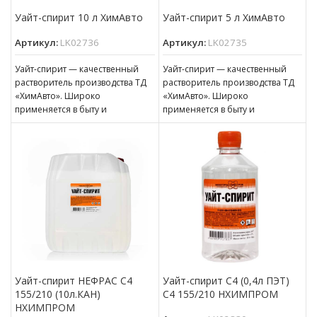
Уайт-спирит 10 л ХимАвто
Уайт-спирит 5 л ХимАвто
Артикул:
LK02736
Артикул:
LK02735
Уайт-спирит — качественный
Уайт-спирит — качественный
растворитель производства ТД
растворитель производства ТД
«ХимАвто». Широко
«ХимАвто». Широко
применяется в быту и
применяется в быту и
промышленности. Эффективен
промышленности. Эффективен
для разбавления эмалей, лаков,
для разбавления эмалей, лаков,
красок, грунтовок,
красок, грунтовок,
Уайт-спирит НЕФРАС С4
Уайт-спирит С4 (0,4л ПЭТ)
155/210 (10л.КАН)
С4 155/210 НХИМПРОМ
НХИМПРОМ