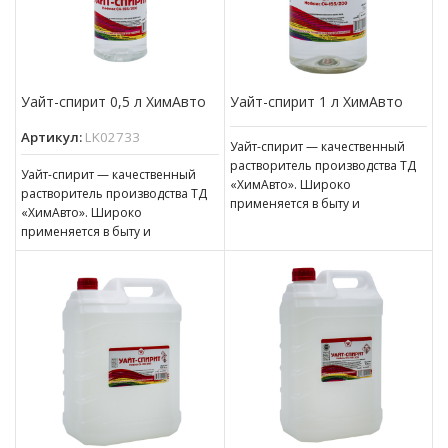
Уайт-спирит 0,5 л ХимАвто
Уайт-спирит 1 л ХимАвто
Артикул:
LK02733
Уайт-спирит — качественный
растворитель производства ТД
Уайт-спирит — качественный
«ХимАвто». Широко
растворитель производства ТД
применяется в быту и
«ХимАвто». Широко
промышленности. Эффективен
применяется в быту и
для разбавления эмалей, лаков,
промышленности. Эффективен
красок, грунтовок,
для разбавления эмалей, лаков,
красок, грунтовок,